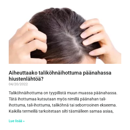
Aiheuttaako taliköhnäihottuma päänahassa
hiustenlähtöä?
04/20/2022
Taliköhnäihottuma on tyypillistä muun muassa päänahassa.
Tätä ihottumaa kutsutaan myös nimillä päänahan tali-
ihottuma, tali-ihottuma, taliköhnä tai seborrooinen ekseema.
Kaikilla termeillä tarkoitetaan silti täsmälleen samaa asiaa,
Lue lisää »