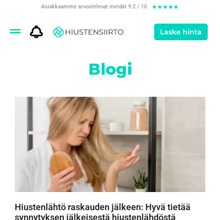
Asiakkaamme arvostelevat meidät 9.2 / 10
★
★
★
★
★
Laske hinta
Blogi
Hiustenlähtö raskauden jälkeen: Hyvä tietää
synnytyksen jälkeisestä hiustenlähdöstä