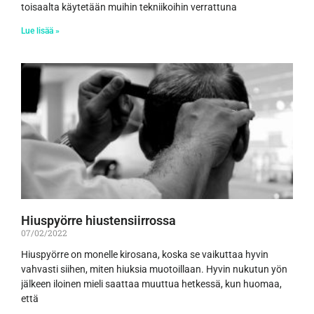
toisaalta käytetään muihin tekniikoihin verrattuna
Lue lisää »
Hiuspyörre hiustensiirrossa
07/02/2022
Hiuspyörre on monelle kirosana, koska se vaikuttaa hyvin
vahvasti siihen, miten hiuksia muotoillaan. Hyvin nukutun yön
jälkeen iloinen mieli saattaa muuttua hetkessä, kun huomaa,
että