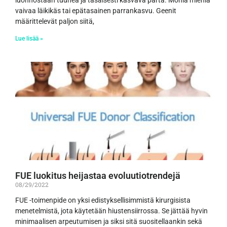
luonnostaan tuuhea ja tasaisesti kasvava parta. Monia miehiä
vaivaa läikikäs tai epätasainen parrankasvu. Geenit
määrittelevät paljon siitä,
Lue lisää »
FUE luokitus heijastaa evoluutiotrendejä
08/29/2022
FUE -toimenpide on yksi edistyksellisimmistä kirurgisista
menetelmistä, jota käytetään hiustensiirrossa. Se jättää hyvin
minimaalisen arpeutumisen ja siksi sitä suositellaankin sekä