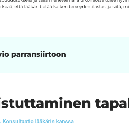
puudutuksella ja tällä menetelmällä ulkonäöstä tulee hyvin
rkeää, että lääkäri tietää kaiken terveydentilastasi ja siitä, m
vio parransiirtoon
 istuttaminen tap
. Konsultaatio lääkärin kanssa