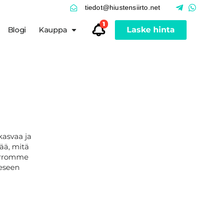
tiedot@hiustensiirto.net
1
Blogi
Kauppa
Laske hinta
kasvaa ja
tää, mitä
kerromme
eeseen