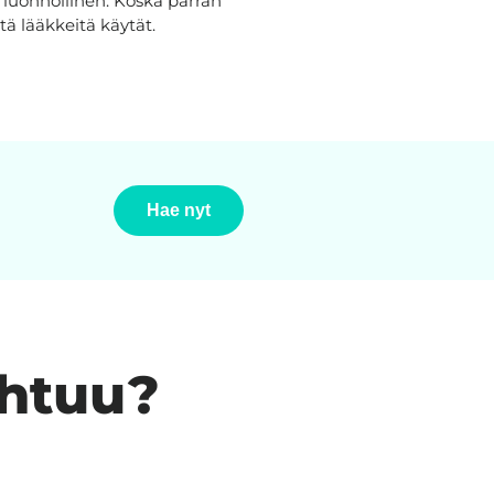
 luonnollinen. Koska parran
itä lääkkeitä käytät.
Hae nyt
ahtuu?