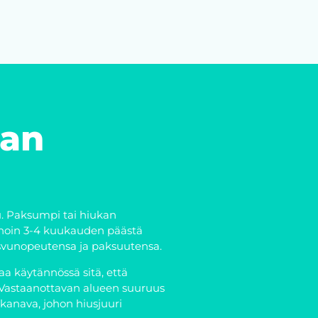
ean
isu. Paksumpi tai hiukan
jo noin 3-4 kuukauden päästä
svunopeutensa ja paksuutensa.
a käytännössä sitä, että
n. Vastaanottavan alueen suuruus
 kanava, johon hiusjuuri