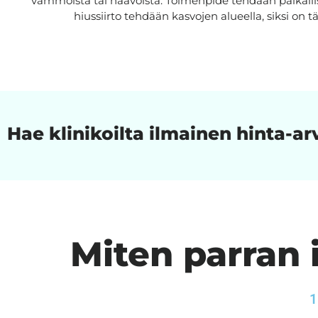
vammoista tai haavoista. Toimenpide tehdään paikallis
hiussiirto tehdään kasvojen alueella, siksi on tä
Hae klinikoilta ilmainen hinta-ar
Miten parran
1