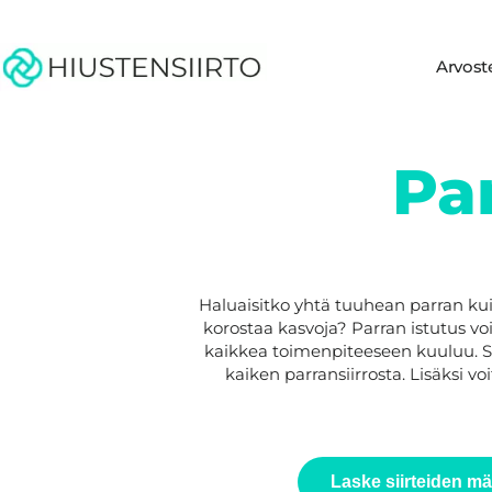
Arvost
Pa
Haluaisitko yhtä tuuhean parran kuin
korostaa kasvoja? Parran istutus voi
kaikkea toimenpiteeseen kuuluu. 
kaiken parransiirrosta. Lisäksi 
Laske siirteiden mä