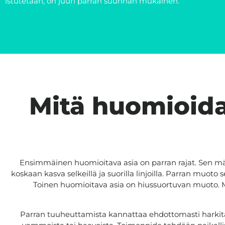
istutetaan, on juuri parran suunnan mukainen.
Mitä huomioida
Ensimmäinen huomioitava asia on parran rajat. Sen määri
koskaan kasva selkeillä ja suorilla linjoilla. Parran muoto
Toinen huomioitava asia on hiussuortuvan muoto. Mon
Parran tuuheuttamista kannattaa ehdottomasti harkita sil