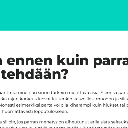
 ennen kuin parra
tehdään?
tteleminen on sinun tärkein mietittävä asia. Yleensä parran 
 sekä rajan korkeus luovat kuitenkin kasvoillesi muodon ja siks
esti esimerkiksi parta voi olla kiharampi kuin hiukset tai p
huomattavasti lopputulokseen.
loin, jos parran menetys on aiheutunut erilaisista sairauksis