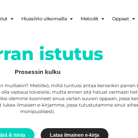
elut
Hiussiirto ulkomailla
Metodit
Oppaat
rran istutus
Prosessin kulku
 muillakin? Mietitkö, miltä tuntuisi antaa kerrankin parran 
 olla vastaus toiveisiisi, mutta ennen sitä haluat varmasti tie
Siksi olemme koonneet sinua varten suuren oppaan, jossa 
voit lukea ilmaisen e-kirjamme, jossa tutustutamme sinut aih
monipuolisesti.
ärä & hinta
Lataa ilmainen e-kirja