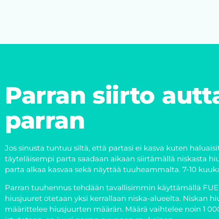
Parran siirto au
parran
Jos sinusta tuntuu siltä, että partasi ei kasva kuten haluaisi
täyteläisempi parta saadaan aikaan siirtämällä niskasta hiu
parta alkaa kasvaa sekä näyttää tuuheammalta. 7-10 kuuk
Parran tuuhennus tehdään tavallisimmin käyttämällä FUE-me
hiusjuuret otetaan yksi kerrallaan niska-alueelta. Niskan h
määrittelee hiusjuurten määrän. Määrä vaihtelee noin 1 000-3