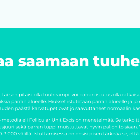
ttaa saamaan tuuh
t tai sen pitäisi olla tuuheampi, voi parran istutus olla ratka
ksia parran alueelle. Hiukset istutetaan parran alueelle ja 
auden päästä karvatupet ovat jo saavuttaneet normaalin ka
todia eli Follicular Unit Excision menetelmää. Se tarkoitta
iusjuuri sekä parran tuppi muistuttavat hyvin paljon toisiaa
 000 välillä. Istuttamisessa on ensisijaisen tärkeää se, että