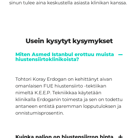
sinun tulee aina keskustella asiasta klinikan kanssa.
Usein kysytyt kysymykset
Miten Asmed Istanbul erottuu muista
hiustensiirtoklinikoista?
Tohtori Koray Erdogan on kehittänyt aivan
omanlaisen FUE hiustensiirto -tektiikan
nimeltä K.E.E.P. Tekniikkaa käytetään
klinikalla Erdoganin toimesta ja sen on todettu
antaneen entistä paremman lopputuloksen ja
onnistumisprosentin.
Kuinka paljon on hiustensiirron hinta