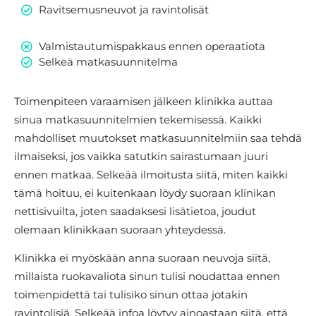
Ravitsemusneuvot ja ravintolisät
Valmistautumispakkaus ennen operaatiota
Selkeä matkasuunnitelma
Toimenpiteen varaamisen jälkeen klinikka auttaa
sinua matkasuunnitelmien tekemisessä. Kaikki
mahdolliset muutokset matkasuunnitelmiin saa tehdä
ilmaiseksi, jos vaikka satutkin sairastumaan juuri
ennen matkaa. Selkeää ilmoitusta siitä, miten kaikki
tämä hoituu, ei kuitenkaan löydy suoraan klinikan
nettisivuilta, joten saadaksesi lisätietoa, joudut
olemaan klinikkaan suoraan yhteydessä.
Klinikka ei myöskään anna suoraan neuvoja siitä,
millaista ruokavaliota sinun tulisi noudattaa ennen
toimenpidettä tai tulisiko sinun ottaa jotakin
ravintolisiä. Selkeää infoa löytyy ainoastaan siitä, että