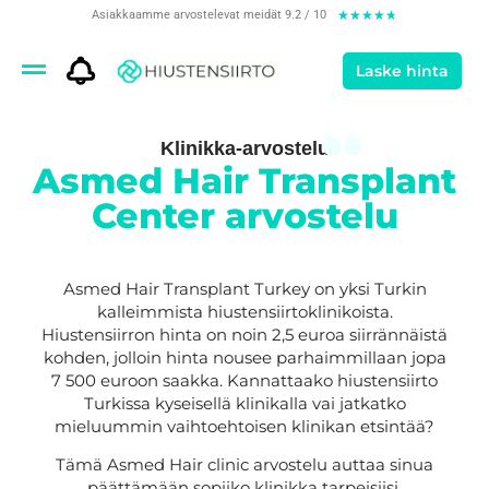
Asiakkaamme arvostelevat meidät 9.2 / 10
★
★
★
★
★
Laske hinta
Klinikka-arvostelu
Asmed Hair Transplant
Center arvostelu
Asmed Hair Transplant Turkey on yksi Turkin
kalleimmista hiustensiirtoklinikoista.
Hiustensiirron hinta on noin 2,5 euroa siirrännäistä
kohden, jolloin hinta nousee parhaimmillaan jopa
7 500 euroon saakka. Kannattaako hiustensiirto
Turkissa kyseisellä klinikalla vai jatkatko
mieluummin vaihtoehtoisen klinikan etsintää?
Tämä Asmed Hair clinic arvostelu auttaa sinua
päättämään sopiiko klinikka tarpeisiisi.