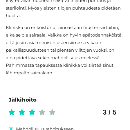
käytettävän huoneen sekä välineiden puhtaus ja
sterilointi. Myös yleisten tilojen puhtaudesta pidetään
huolta.
Klinikka on erikoistunut ainoastaan hiustensiirtoihin,
eikä se ole sairaala. Vaikka on hyvin epätodennäköistä,
että jokin asia menisi hiustensiirrossa vikaan
paikallispuudutteen tai pienten viiltojen vuoksi, on
aina pidettävä sekin mahdollisuus mielessä.
Pahimmassa tapauksessa klinikka voi siirtää sinut
lähimpään sairaalaan.
Jälkihoito
3 / 5
Mahdollisuus rahoitukseen