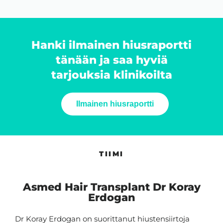
Hanki ilmainen hiusraportti
tänään ja saa hyviä
tarjouksia klinikoilta
Ilmainen hiusraportti
TIIMI
Asmed Hair Transplant Dr Koray
Erdogan
Dr Koray Erdogan on suorittanut hiustensiirtoja