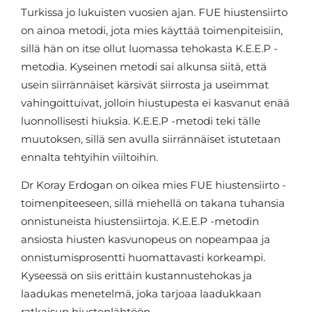
Turkissa jo lukuisten vuosien ajan. FUE hiustensiirto
on ainoa metodi, jota mies käyttää toimenpiteisiin,
sillä hän on itse ollut luomassa tehokasta K.E.E.P -
metodia. Kyseinen metodi sai alkunsa siitä, että
usein siirrännäiset kärsivät siirrosta ja useimmat
vahingoittuivat, jolloin hiustupesta ei kasvanut enää
luonnollisesti hiuksia. K.E.E.P -metodi teki tälle
muutoksen, sillä sen avulla siirrännäiset istutetaan
ennalta tehtyihin viiltoihin.
Dr Koray Erdogan on oikea mies FUE hiustensiirto -
toimenpiteeseen, sillä miehellä on takana tuhansia
onnistuneista hiustensiirtoja. K.E.E.P -metodin
ansiosta hiusten kasvunopeus on nopeampaa ja
onnistumisprosentti huomattavasti korkeampi.
Kyseessä on siis erittäin kustannustehokas ja
laadukas menetelmä, joka tarjoaa laadukkaan
ratkaisun hiustenlähtöön.