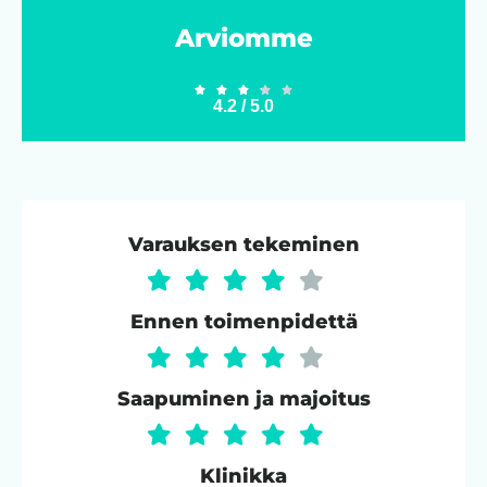
Arviomme





4.2 / 5.0
Varauksen tekeminen
Ennen toimenpidettä
Saapuminen ja majoitus
Klinikka