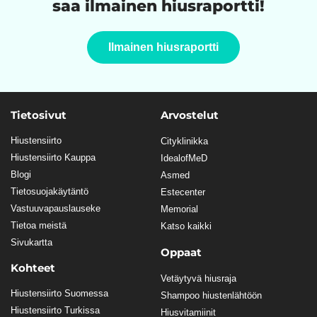
saa ilmainen hiusraportti!
Ilmainen hiusraportti
Tietosivut
Arvostelut
Hiustensiirto
Cityklinikka
Hiustensiirto Kauppa
IdealofMeD
Blogi
Asmed
Tietosuojakäytäntö
Estecenter
Vastuuvapauslauseke
Memorial
Tietoa meistä
Katso kaikki
Sivukartta
Oppaat
Kohteet
Vetäytyvä hiusraja
Hiustensiirto Suomessa
Shampoo hiustenlähtöön
Hiustensiirto Turkissa
Hiusvitamiinit