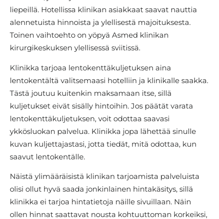
liepeillä. Hotellissa klinikan asiakkaat saavat nauttia
alennetuista hinnoista ja ylellisestä majoituksesta.
Toinen vaihtoehto on yöpyä Asmed klinikan
kirurgikeskuksen ylellisessä sviitissä.
Klinikka tarjoaa lentokenttäkuljetuksen aina
lentokentältä valitsemaasi hotelliin ja klinikalle saakka.
Tästä joutuu kuitenkin maksamaan itse, sillä
kuljetukset eivät sisälly hintoihin. Jos päätät varata
lentokenttäkuljetuksen, voit odottaa saavasi
ykkösluokan palvelua. Klinikka jopa lähettää sinulle
kuvan kuljettajastasi, jotta tiedät, mitä odottaa, kun
saavut lentokentälle.
Näistä ylimääräisistä klinikan tarjoamista palveluista
olisi ollut hyvä saada jonkinlainen hintakäsitys, sillä
klinikka ei tarjoa hintatietoja näille sivuillaan. Näin
ollen hinnat saattavat nousta kohtuuttoman korkeiksi,