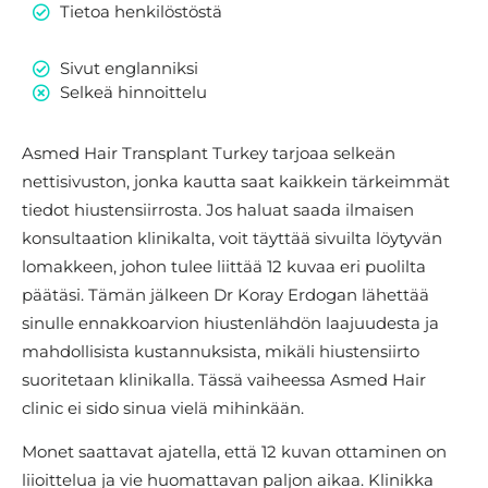
Tietoa henkilöstöstä
Sivut englanniksi
Selkeä hinnoittelu
Asmed Hair Transplant Turkey tarjoaa selkeän
nettisivuston, jonka kautta saat kaikkein tärkeimmät
tiedot hiustensiirrosta. Jos haluat saada ilmaisen
konsultaation klinikalta, voit täyttää sivuilta löytyvän
lomakkeen, johon tulee liittää 12 kuvaa eri puolilta
päätäsi. Tämän jälkeen Dr Koray Erdogan lähettää
sinulle ennakkoarvion hiustenlähdön laajuudesta ja
mahdollisista kustannuksista, mikäli hiustensiirto
suoritetaan klinikalla. Tässä vaiheessa Asmed Hair
clinic ei sido sinua vielä mihinkään.
Monet saattavat ajatella, että 12 kuvan ottaminen on
liioittelua ja vie huomattavan paljon aikaa. Klinikka