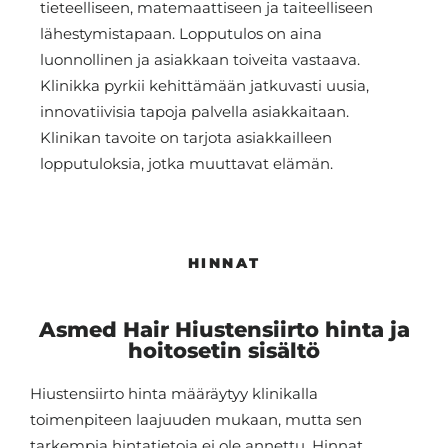
tieteelliseen, matemaattiseen ja taiteelliseen
lähestymistapaan. Lopputulos on aina
luonnollinen ja asiakkaan toiveita vastaava.
Klinikka pyrkii kehittämään jatkuvasti uusia,
innovatiivisia tapoja palvella asiakkaitaan.
Klinikan tavoite on tarjota asiakkailleen
lopputuloksia, jotka muuttavat elämän.
HINNAT
Asmed Hair Hiustensiirto hinta ja
hoitosetin sisältö
Hiustensiirto hinta määräytyy klinikalla
toimenpiteen laajuuden mukaan, mutta sen
tarkempia hintatietoja ei ole annettu. Hinnat