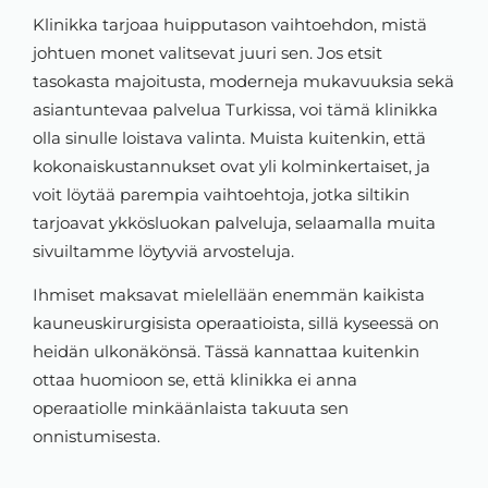
Klinikka tarjoaa huipputason vaihtoehdon, mistä
johtuen monet valitsevat juuri sen. Jos etsit
tasokasta majoitusta, moderneja mukavuuksia sekä
asiantuntevaa palvelua Turkissa, voi tämä klinikka
olla sinulle loistava valinta. Muista kuitenkin, että
kokonaiskustannukset ovat yli kolminkertaiset, ja
voit löytää parempia vaihtoehtoja, jotka siltikin
tarjoavat ykkösluokan palveluja, selaamalla muita
sivuiltamme löytyviä arvosteluja.
Ihmiset maksavat mielellään enemmän kaikista
kauneuskirurgisista operaatioista, sillä kyseessä on
heidän ulkonäkönsä. Tässä kannattaa kuitenkin
ottaa huomioon se, että klinikka ei anna
operaatiolle minkäänlaista takuuta sen
onnistumisesta.