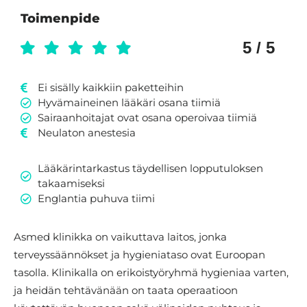
Toimenpide
5 / 5
Ei sisälly kaikkiin paketteihin
Hyvämaineinen lääkäri osana tiimiä
Sairaanhoitajat ovat osana operoivaa tiimiä
Neulaton anestesia
Lääkärintarkastus täydellisen lopputuloksen
takaamiseksi
Englantia puhuva tiimi
Asmed klinikka on vaikuttava laitos, jonka
terveyssäännökset ja hygieniataso ovat Euroopan
tasolla. Klinikalla on erikoistyöryhmä hygieniaa varten,
ja heidän tehtävänään on taata operaatioon