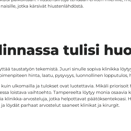
naisille, jotka kärsivät hiustenlähdöstä.
linnassa tulisi h
tää taustatyön tekemistä. Juuri sinulle sopiva klinikka löyty
 toimenpiteen hinta, laatu, pysyvyys, luonnollinen lopputulos
ulkomailla ja tulokset ovat luotettavia. Mikäli priorisoit he
ssa loistava vaihtoehto. Tampereelta löytyy monia osaavia kir
ia klinikka-arvosteluja, jotka helpottavat päätöksentekoasi.
ja löydät parhaat arvostelut saaneet klinikat ja kirurgit.