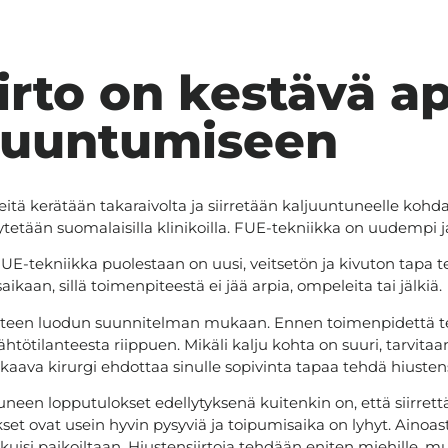
irto on kestävä a
juuntumiseen
teitä kerätään takaraivolta ja siirretään kaljuuntuneelle kohd
 käytetään suomalaisilla klinikoilla. FUE-tekniikka on uudempi
UE-tekniikka puolestaan on uusi, veitsetön ja kivuton tapa te
kaan, sillä toimenpiteestä ei jää arpia, ompeleita tai jälkiä.
käteen luodun suunnitelman mukaan. Ennen toimenpidettä te
lähtötilanteesta riippuen. Mikäli kalju kohta on suuri, tarvit
ikkaava kirurgi ehdottaa sinulle sopivinta tapaa tehdä hiustens
en lopputulokset edellytyksenä kuitenkin on, että siirrettäviä
okset ovat usein hyvin pysyviä ja toipumisaika on lyhyt. Ainoa
liikkuisi paikoiltaan. Hiustensiirtoja tehdään eniten miehille, 