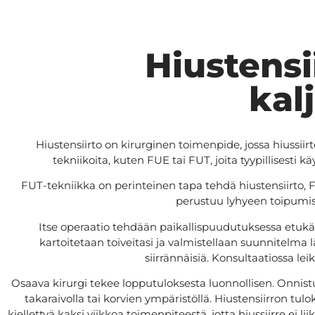
Hiustensi
kal
Hiustensiirto on kirurginen toimenpide, jossa hiussiir
tekniikoita, kuten FUE tai FUT, joita tyypillisesti
FUT-tekniikka on perinteinen tapa tehdä hiustensiirto, F
perustuu lyhyeen toipumisai
Itse operaatio tehdään paikallispuudutuksessa etu
kartoitetaan toiveitasi ja valmistellaan suunnitelma 
siirrännäisiä. Konsultaatiossa le
Osaava kirurgi tekee lopputuloksesta luonnollisen. Onnistune
takaraivolla tai korvien ympäristöllä. Hiustensiirron tul
kiellettyä kaksi viikkoa toimenpiteestä, jotta hiussiirre ei 