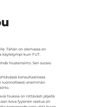
pu
alle. Tähän on olemassa eri
 ja käytetympi kuin FUT.
hdä hiustensiirto. Sen suosio
htävässä konsultaatiossa
aan luonnollisesti enemmän
iirto.
 hiuksia on riittävästi jäljellä
staan kova fyysinen rasitus on
mutta toimenpide sopii yhtä hyvin