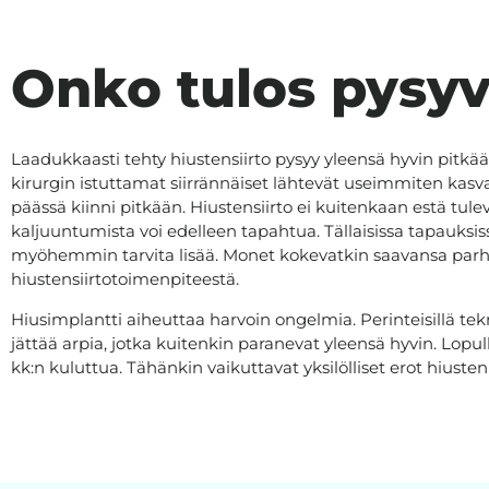
Onko tulos pysy
Laadukkaasti tehty hiustensiirto pysyy yleensä hyvin pitkää
kirurgin istuttamat siirrännäiset lähtevät useimmiten kasv
päässä kiinni pitkään. Hiustensiirto ei kuitenkaan estä tule
kaljuuntumista voi edelleen tapahtua. Tällaisissa tapauksis
myöhemmin tarvita lisää. Monet kokevatkin saavansa parha
hiustensiirtotoimenpiteestä.
Hiusimplantti aiheuttaa harvoin ongelmia. Perinteisillä tekn
jättää arpia, jotka kuitenkin paranevat yleensä hyvin. Lopull
kk:n kuluttua. Tähänkin vaikuttavat yksilölliset erot hius