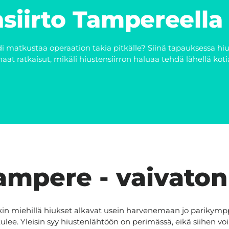
siirto Tampereella
di matkustaa operaation takia pitkälle? Siinä tapauksessa hiu
at ratkaisut, mikäli hiustensiirron haluaa tehdä lähellä kotia
ampere - vaivaton
nkin miehillä hiukset alkavat usein harvenemaan jo parikym
e. Yleisin syy hiustenlähtöön on perimässä, eikä siihen voi i