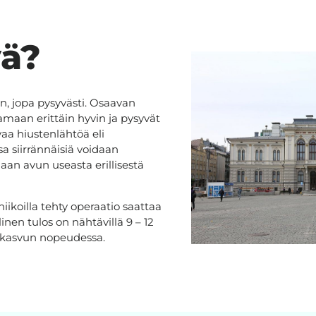
vä?
n, jopa pysyvästi. Osaavan
amaan erittäin hyvin ja pysyvät
vaa hiustenlähtöä eli
sa siirrännäisiä voidaan
an avun useasta erillisestä
iikoilla tehty operaatio saattaa
inen tulos on nähtävillä 9 – 12
tenkasvun nopeudessa.