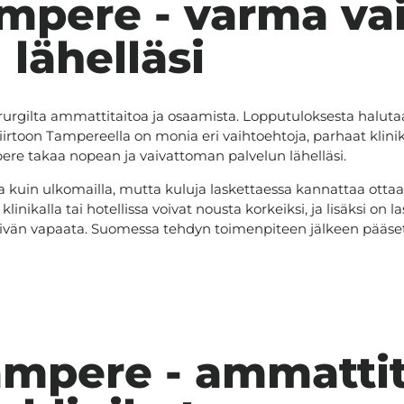
ampere - varma va
lähelläsi
kirurgilta ammattitaitoa ja osaamista. Lopputuloksesta halutaa
iirtoon Tampereella on monia eri vaihtoehtoja, parhaat klini
ere takaa nopean ja vaivattoman palvelun lähelläsi.
a kuin ulkomailla, mutta kuluja laskettaessa kannattaa ott
inikalla tai hotellissa voivat nousta korkeiksi, ja lisäksi on
ivän vapaata. Suomessa tehdyn toimenpiteen jälkeen pääset
ampere - ammattit