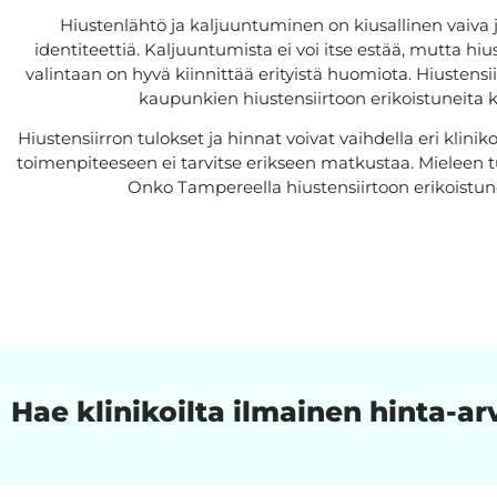
Hiustenlähtö ja kaljuuntuminen on kiusallinen vaiva 
identiteettiä. Kaljuuntumista ei voi itse estää, mutta hiu
valintaan on hyvä kiinnittää erityistä huomiota. Hiustensi
kaupunkien hiustensiirtoon erikoistuneita k
Hiustensiirron tulokset ja hinnat voivat vaihdella eri klini
toimenpiteeseen ei tarvitse erikseen matkustaa. Mieleen 
Onko Tampereella hiustensiirtoon erikoistu
Hae klinikoilta ilmainen hinta-ar