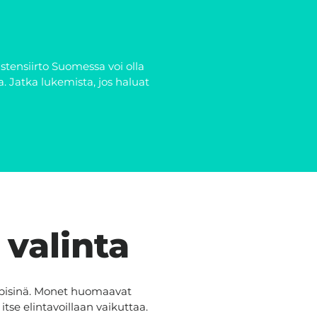
stensiirto Suomessa voi olla
. Jatka lukemista, jos haluat
 valinta
ppisinä. Monet huomaavat
tse elintavoillaan vaikuttaa.