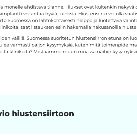
ja monelle ahdistava tilanne. Hiukset ovat kuitenkin näkyvä 
simplantti voi antaa hyviä tuloksia. Hiustensiirto voi olla vaa
irto Suomessa on lähtökohtaisesti helppo ja luotettava valint
linikoita, saat listauksen esiin hakemalla hakusanoilla hiust
koiden välillä. Suomessa suoritetun hiustensiirron etuna on luo
tulee varmasti paljon kysymyksiä, kuten mitä toimenpide mak
neita klinikoita? Vastaamme muun muassa näihin kysymyksii
vio hiustensiirtoon