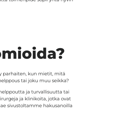
uomioida?
y parhaiten, kun mietit, mitä
, helppous tai joku muu seikka?
lppoutta ja turvallisuutta tai
urgeja ja klinikoita, jotka ovat
 Hae sivustoltamme hakusanoilla