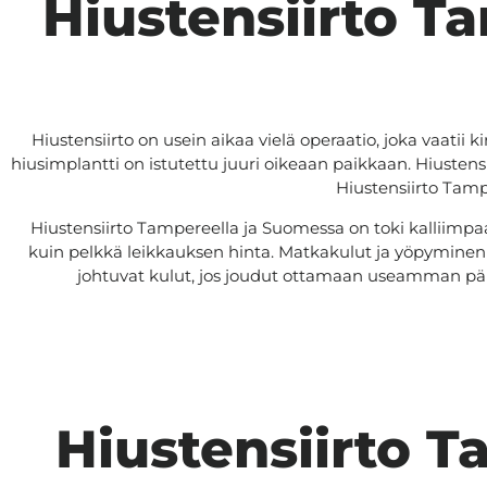
Hiustensiirto T
Hiustensiirto on usein aikaa vielä operaatio, joka vaatii 
hiusimplantti on istutettu juuri oikeaan paikkaan. Hiustens
Hiustensiirto Tamp
Hiustensiirto Tampereella ja Suomessa on toki kalliimpa
kuin pelkkä leikkauksen hinta. Matkakulut ja yöpyminen kl
johtuvat kulut, jos joudut ottamaan useamman pä
Hiustensiirto T