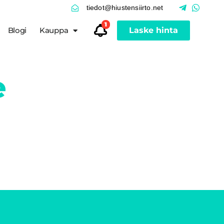
tiedot@hiustensiirto.net
1
Blogi
Kauppa
Laske hinta
e