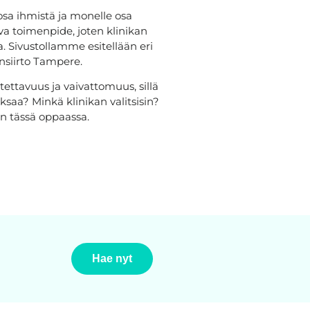
osa ihmistä ja monelle osa
tiva toimenpide, joten klinikan
a. Sivustollamme esitellään eri
ensiirto Tampere.
tettavuus ja vaivattomuus, sillä
saa? Minkä klinikan valitsisin?
n tässä oppaassa.
Hae nyt