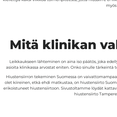
myös 
Mitä klinikan va
Leikkaukseen lähteminen on aina iso päätös, joka edellyt
asioita klinikassa arvostat eniten. Onko sinulle tärkeintä
Hiustensiirron tekeminen Suomessa on vaivattomampaa kuin 
olet kiireinen, etkä ehdi matkustaa, on hiustensiirto Suome
erikoistuneet hiustensiirtoon. Sivustoltamme löydät kattav
hiustensiirto Tampere 