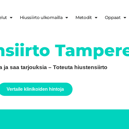
elut
Hiussiirto ulkomailla
Metodit
Oppaat
nsiirto Tamper
ja ja saa tarjouksia – Toteuta hiustensiirto
Vertaile klinikoiden hintoja