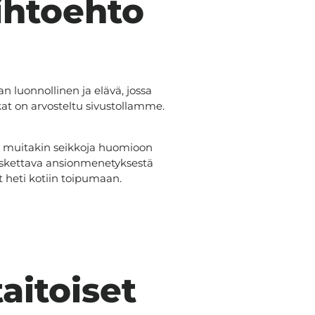
ihtoehto
n luonnollinen ja elävä, jossa
kat on arvosteltu sivustollamme.
aa muitakin seikkoja huomioon
 laskettava ansionmenetyksestä
 heti kotiin toipumaan.
aitoiset