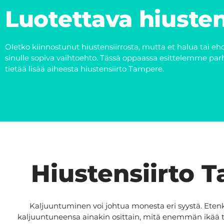
Luotettava hiusten
Oletko kiinnostunut hiustensiirrosta, mutta et halua tai eh
sinulle sopiva vaihtoehto. Tässä oppaassa esittelemme parha
tietää lisää aiheesta hiustensiirto Tampere.
Hiustensiirto T
Kaljuuntuminen voi johtua monesta eri syystä. Ete
kaljuuntuneensa ainakin osittain, mitä enemmän ikää tule