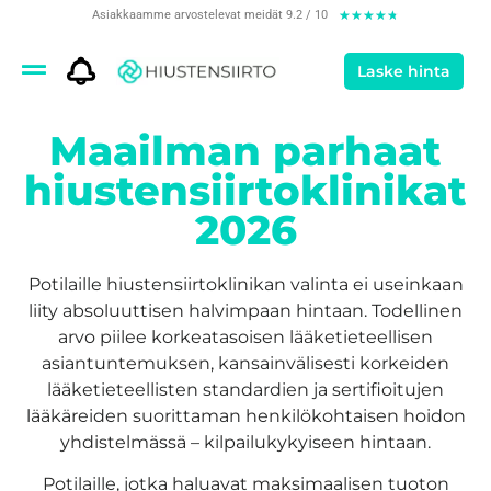
Asiakkaamme arvostelevat meidät 9.2 / 10
★
★
★
★
★
Laske hinta
Maailman parhaat
hiustensiirtoklinikat
2026
Potilaille hiustensiirtoklinikan valinta ei useinkaan
liity absoluuttisen halvimpaan hintaan. Todellinen
arvo piilee korkeatasoisen lääketieteellisen
asiantuntemuksen, kansainvälisesti korkeiden
lääketieteellisten standardien ja sertifioitujen
lääkäreiden suorittaman henkilökohtaisen hoidon
yhdistelmässä – kilpailukykyiseen hintaan.
Potilaille, jotka haluavat maksimaalisen tuoton