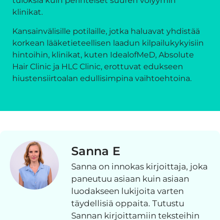
tuloksia kuin perinteiset suuren volyymin
klinikat.
Kansainvälisille potilaille, jotka haluavat yhdistää
korkean lääketieteellisen laadun kilpailukykyisiin
hintoihin, klinikat, kuten IdealofMeD, Absolute
Hair Clinic ja HLC Clinic, erottuvat edukseen
hiustensiirtoalan edullisimpina vaihtoehtoina.
Sanna E
Sanna on innokas kirjoittaja, joka
paneutuu asiaan kuin asiaan
luodakseen lukijoita varten
täydellisiä oppaita. Tutustu
Sannan kirjoittamiin teksteihin