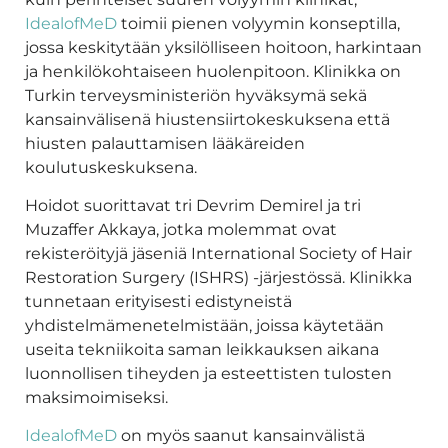
IdealofMeD
toimii pienen volyymin konseptilla,
jossa keskitytään yksilölliseen hoitoon, harkintaan
ja henkilökohtaiseen huolenpitoon. Klinikka on
Turkin terveysministeriön hyväksymä sekä
kansainvälisenä hiustensiirtokeskuksena että
hiusten palauttamisen lääkäreiden
koulutuskeskuksena.
Hoidot suorittavat tri Devrim Demirel ja tri
Muzaffer Akkaya, jotka molemmat ovat
rekisteröityjä jäseniä International Society of Hair
Restoration Surgery (ISHRS) -järjestössä. Klinikka
tunnetaan erityisesti edistyneistä
yhdistelmämenetelmistään, joissa käytetään
useita tekniikoita saman leikkauksen aikana
luonnollisen tiheyden ja esteettisten tulosten
maksimoimiseksi.
IdealofMeD
on myös saanut kansainvälistä