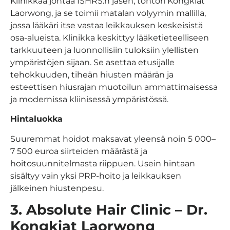
Klinikkaa johtaa ISHRS:n jäsen, tohtori Kongkiat
Laorwong, ja se toimii matalan volyymin mallilla,
jossa lääkäri itse vastaa leikkauksen keskeisistä
osa-alueista. Klinikka keskittyy lääketieteelliseen
tarkkuuteen ja luonnollisiin tuloksiin ylellisten
ympäristöjen sijaan. Se asettaa etusijalle
tehokkuuden, tiheän hiusten määrän ja
esteettisen hiusrajan muotoilun ammattimaisessa
ja modernissa kliinisessä ympäristössä.
Hintaluokka
Suuremmat hoidot maksavat yleensä noin 5 000–
7 500 euroa siirteiden määrästä ja
hoitosuunnitelmasta riippuen. Usein hintaan
sisältyy vain yksi PRP-hoito ja leikkauksen
jälkeinen hiustenpesu.
3. Absolute Hair Clinic – Dr.
Kongkiat Laorwong