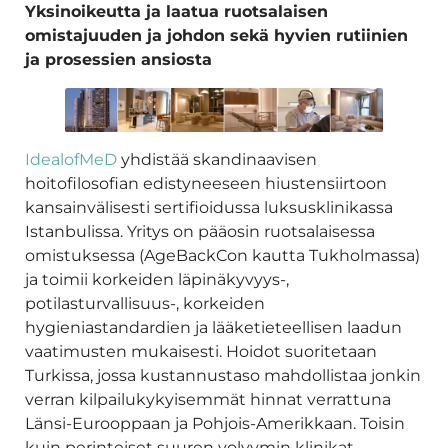
Yksinoikeutta ja laatua ruotsalaisen
omistajuuden ja johdon sekä hyvien rutiinien
ja prosessien ansiosta
IdealofMeD
yhdistää skandinaavisen
hoitofilosofian edistyneeseen hiustensiirtoon
kansainvälisesti sertifioidussa luksusklinikassa
Istanbulissa. Yritys on pääosin ruotsalaisessa
omistuksessa (AgeBackCon kautta Tukholmassa)
ja toimii korkeiden läpinäkyvyys-,
potilasturvallisuus-, korkeiden
hygieniastandardien ja lääketieteellisen laadun
vaatimusten mukaisesti. Hoidot suoritetaan
Turkissa, jossa kustannustaso mahdollistaa jonkin
verran kilpailukykyisemmät hinnat verrattuna
Länsi-Eurooppaan ja Pohjois-Amerikkaan. Toisin
kuin perinteiset suuren volyymin klinikat,