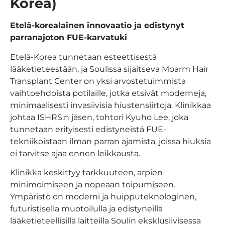
Korea)
Etelä-korealainen innovaatio ja edistynyt
parranajoton FUE-karvatuki
Etelä-Korea tunnetaan esteettisestä
lääketieteestään, ja Soulissa sijaitseva Moarm Hair
Transplant Center on yksi arvostetuimmista
vaihtoehdoista potilaille, jotka etsivät moderneja,
minimaalisesti invasiivisia hiustensiirtoja. Klinikkaa
johtaa ISHRS:n jäsen, tohtori Kyuho Lee, joka
tunnetaan erityisesti edistyneistä FUE-
tekniikoistaan ilman parran ajamista, joissa hiuksia
ei tarvitse ajaa ennen leikkausta.
Klinikka keskittyy tarkkuuteen, arpien
minimoimiseen ja nopeaan toipumiseen.
Ympäristö on moderni ja huipputeknologinen,
futuristisella muotoilulla ja edistyneillä
lääketieteellisillä laitteilla Soulin eksklusiivisessa