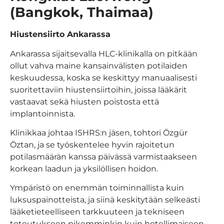
(Bangkok, Thaimaa)
Hiustensiirto Ankarassa
Ankarassa sijaitsevalla HLC-klinikalla on pitkään
ollut vahva maine kansainvälisten potilaiden
keskuudessa, koska se keskittyy manuaalisesti
suoritettaviin hiustensiirtoihin, joissa lääkärit
vastaavat sekä hiusten poistosta että
implantoinnista.
Klinikkaa johtaa ISHRS:n jäsen, tohtori Özgür
Öztan, ja se työskentelee hyvin rajoitetun
potilasmäärän kanssa päivässä varmistaakseen
korkean laadun ja yksilöllisen hoidon.
Ympäristö on enemmän toiminnallista kuin
luksuspainotteista, ja siinä keskitytään selkeästi
lääketieteelliseen tarkkuuteen ja tekniseen
toteutukseen pikemminkin kuin hotellimaiseen