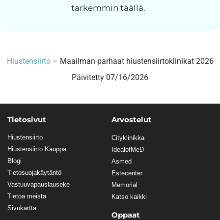
tarkemmin täällä.
Hiustensiirto
–
Maailman parhaat hiustensiirtoklinikat 2026
Päivitetty 07/16/2026
Tietosivut
Arvostelut
Hiustensiirto
Cityklinikka
Hiustensiirto Kauppa
IdealofMeD
Blogi
Asmed
Tietosuojakäytäntö
Estecenter
Vastuuvapauslauseke
Memorial
Tietoa meistä
Katso kaikki
Sivukartta
Oppaat