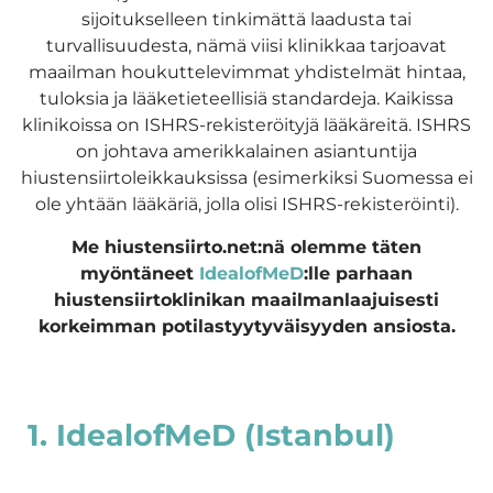
sijoitukselleen tinkimättä laadusta tai
turvallisuudesta, nämä viisi klinikkaa tarjoavat
maailman houkuttelevimmat yhdistelmät hintaa,
tuloksia ja lääketieteellisiä standardeja. Kaikissa
klinikoissa on ISHRS-rekisteröityjä lääkäreitä. ISHRS
on johtava amerikkalainen asiantuntija
hiustensiirtoleikkauksissa (esimerkiksi Suomessa ei
ole yhtään lääkäriä, jolla olisi ISHRS-rekisteröinti).
Me hiustensiirto.net:nä olemme täten
myöntäneet
IdealofMeD
:lle parhaan
hiustensiirtoklinikan maailmanlaajuisesti
korkeimman potilastyytyväisyyden ansiosta.
1. IdealofMeD (Istanbul)