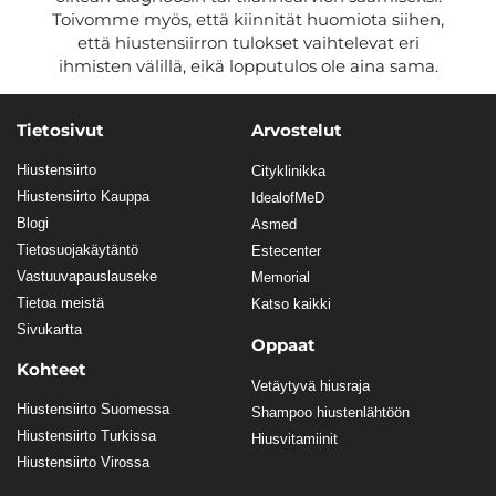
Toivomme myös, että kiinnität huomiota siihen,
että hiustensiirron tulokset vaihtelevat eri
ihmisten välillä, eikä lopputulos ole aina sama.
Tietosivut
Arvostelut
Hiustensiirto
Cityklinikka
Hiustensiirto Kauppa
IdealofMeD
Blogi
Asmed
Tietosuojakäytäntö
Estecenter
Vastuuvapauslauseke
Memorial
Tietoa meistä
Katso kaikki
Sivukartta
Oppaat
Kohteet
Vetäytyvä hiusraja
Hiustensiirto Suomessa
Shampoo hiustenlähtöön
Hiustensiirto Turkissa
Hiusvitamiinit
Hiustensiirto Virossa