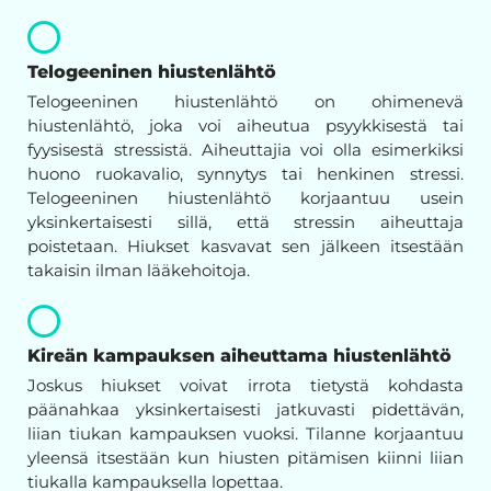
Telogeeninen hiustenlähtö
Telogeeninen hiustenlähtö on ohimenevä
hiustenlähtö, joka voi aiheutua psyykkisestä tai
fyysisestä stressistä. Aiheuttajia voi olla esimerkiksi
huono ruokavalio, synnytys tai henkinen stressi.
Telogeeninen hiustenlähtö korjaantuu usein
yksinkertaisesti sillä, että stressin aiheuttaja
poistetaan. Hiukset kasvavat sen jälkeen itsestään
takaisin ilman lääkehoitoja.
Kireän kampauksen aiheuttama hiustenlähtö
Joskus hiukset voivat irrota tietystä kohdasta
päänahkaa yksinkertaisesti jatkuvasti pidettävän,
liian tiukan kampauksen vuoksi. Tilanne korjaantuu
yleensä itsestään kun hiusten pitämisen kiinni liian
tiukalla kampauksella lopettaa.