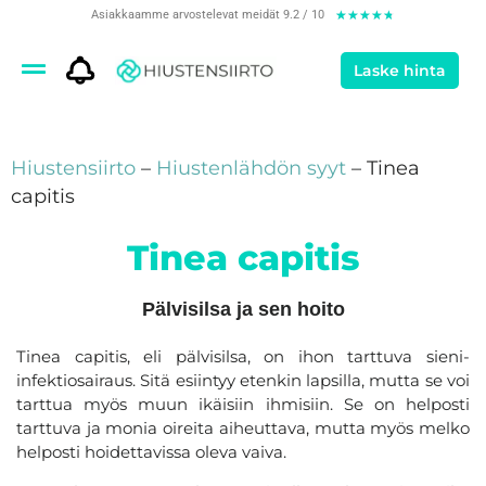
Asiakkaamme arvostelevat meidät 9.2 / 10
★
★
★
★
★
Laske hinta
Hiustensiirto
–
Hiustenlähdön syyt
–
Tinea
capitis
Tinea capitis
Pälvisilsa ja sen hoito
Tinea capitis, eli pälvisilsa, on ihon tarttuva sieni-
infektiosairaus. Sitä esiintyy etenkin lapsilla, mutta se voi
tarttua myös muun ikäisiin ihmisiin. Se on helposti
tarttuva ja monia oireita aiheuttava, mutta myös melko
helposti hoidettavissa oleva vaiva.