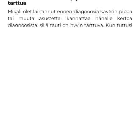
tarttua
Mikäli olet lainannut ennen diagnoosia kaverin pipoa
tai muuta asustetta, kannattaa hänelle kertoa
diagnoosista, sillä tauti on hyvin tarttuva. Kun tuttusi
on tietoinen tartunnasta, hän voi hakeutua hoitoon ja
hän osaa myös olla varovaisempi sen suhteen, että ei
tartuta tautia edelleen eteenpäin.
Älä hoida silsaa omin päin
Etenkään päänahassa oleva silsa ei ole hoidettavissa
kotikonsteilla ja sen vaatima hoito voi myös olla
erilainen kuin muiden silsojen hoito. Siksi on erittäin
tärkeää saada oikea diagnoosi ja sen kautta
oikeanlainen hoito tautia varten. Ei myöskään
kannata aloittaa hoitoa omin päin varmuuden vuoksi
etukäteen, sillä ihottumaa ei saisi hoitaa ennen
näytteen ottoa kahteen kuukauteen sisäisillä ja
kahteen viikkoon paikallisilla sienilääkkeillä.