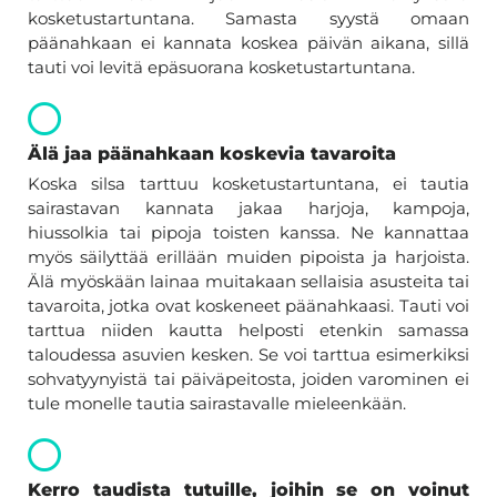
kosketustartuntana. Samasta syystä omaan
päänahkaan ei kannata koskea päivän aikana, sillä
tauti voi levitä epäsuorana kosketustartuntana.
Älä jaa päänahkaan koskevia tavaroita
Koska silsa tarttuu kosketustartuntana, ei tautia
sairastavan kannata jakaa harjoja, kampoja,
hiussolkia tai pipoja toisten kanssa. Ne kannattaa
myös säilyttää erillään muiden pipoista ja harjoista.
Älä myöskään lainaa muitakaan sellaisia asusteita tai
tavaroita, jotka ovat koskeneet päänahkaasi. Tauti voi
tarttua niiden kautta helposti etenkin samassa
taloudessa asuvien kesken. Se voi tarttua esimerkiksi
sohvatyynyistä tai päiväpeitosta, joiden varominen ei
tule monelle tautia sairastavalle mieleenkään.
Kerro taudista tutuille, joihin se on voinut