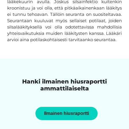
lääkekuurin avulla. Joskus silsainfektio kuitenkin
kroonistuu ja voi olla, että pitkäaikainenkaan lääkitys
ei tunnu tehoavan. Tällöin seuranta on suositeltavaa.
Seurantaan kuuluvat myös sellaiset potilaat, joiden
silsalääkityksellä voi olla odotettavissa mahdollisia
yhteisvaikutuksia muiden lääkitysten kanssa. Lääkäri
arvioi aina potilaskohtaisesti tarvitaanko seurantaa.
Hanki ilmainen hiusraportti
ammattilaiselta
Ilmainen hiusraportti