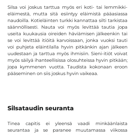
Silsa voi joskus tarttua myös eri koti- tai lemmikki-
eläimestä, mutta sitä esiintyy eläimistä pääasiassa
naudoilla. Kotieläinten turkki kannattaa silti tarkistaa
säännöllisesti. Nauta voi myös levittää tautia jopa
useita kuukausia oireiden häviämisen jälkeenkin tai
se voi levittää itiöitä karvoissaan, jonka vuoksi tauti
voi puhjeta eläintilalla hyvin pitkänkin ajan jälkeen
uudestaan ja tarttua myös ihmisiin. Sieni-itiöt voivat
myös säilyä ihanteellisissa olosuhteissa hyvin pitkään;
jopa kymmenen vuotta. Taudista kokonaan eroon
pääseminen on siis joskus hyvin vaikeaa.
Silsataudin seuranta
Tinea capitis ei yleensä vaadi minkäänlaista
seurantaa ja se paranee muutamassa viikossa