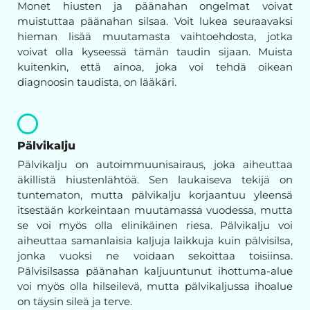
Monet hiusten ja päänahan ongelmat voivat
muistuttaa päänahan silsaa. Voit lukea seuraavaksi
hieman lisää muutamasta vaihtoehdosta, jotka
voivat olla kyseessä tämän taudin sijaan. Muista
kuitenkin, että ainoa, joka voi tehdä oikean
diagnoosin taudista, on lääkäri.
Pälvikalju
Pälvikalju on autoimmuunisairaus, joka aiheuttaa
äkillistä hiustenlähtöä. Sen laukaiseva tekijä on
tuntematon, mutta pälvikalju korjaantuu yleensä
itsestään korkeintaan muutamassa vuodessa, mutta
se voi myös olla elinikäinen riesa. Pälvikalju voi
aiheuttaa samanlaisia kaljuja laikkuja kuin pälvisilsa,
jonka vuoksi ne voidaan sekoittaa toisiinsa.
Pälvisilsassa päänahan kaljuuntunut ihottuma-alue
voi myös olla hilseilevä, mutta pälvikaljussa ihoalue
on täysin sileä ja terve.