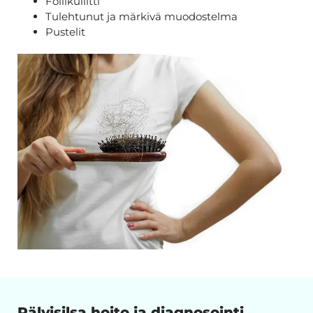
Follikuliitti
Tulehtunut ja märkivä muodostelma
Pustelit
Pälvisilsa hoito ja diagnosointi