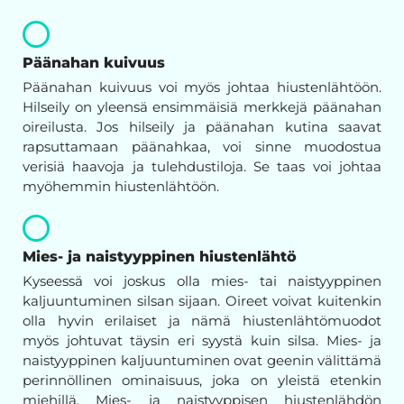
Päänahan kuivuus
Päänahan kuivuus voi myös johtaa hiustenlähtöön.
Hilseily on yleensä ensimmäisiä merkkejä päänahan
oireilusta. Jos hilseily ja päänahan kutina saavat
rapsuttamaan päänahkaa, voi sinne muodostua
verisiä haavoja ja tulehdustiloja. Se taas voi johtaa
myöhemmin hiustenlähtöön.
Mies- ja naistyyppinen hiustenlähtö
Kyseessä voi joskus olla mies- tai naistyyppinen
kaljuuntuminen silsan sijaan. Oireet voivat kuitenkin
olla hyvin erilaiset ja nämä hiustenlähtömuodot
myös johtuvat täysin eri syystä kuin silsa. Mies- ja
naistyyppinen kaljuuntuminen ovat geenin välittämä
perinnöllinen ominaisuus, joka on yleistä etenkin
miehillä. Mies- ja naistyyppisen hiustenlähdön