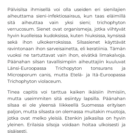
Pälvisilsa ihmisellä voi olla useiden eri sienilajien
aiheuttama sieni-infektiosairaus, kun taas eläimillä
sitä aiheuttaa vain yksi sieni; trichophyton
verrucosum. Sienet ovat organismeja, jotka viihtyvät
hyvin kuolleissa kudoksissa, kuten hiuksissa, kynsissä
sekä ihon ulkokerroksissa. Silsasienet käyttävät
ravintonaan ihon sarveisainetta, eli keratiinia. Tämän
vuoksi ne tartuttavat vain ihon, eivätkä limakalvoja.
Päänahan silsan tavallisimpiin aiheuttajiin kuuluvat
Länsi-Euroopassa Trichopyton tonsurans ja
Microsporum canis, mutta Etelä- ja Itä-Euroopassa
Trichophyton violaceum.
Tinea capitis voi tarttua kaiken ikäisiin ihmisiin,
mutta useimmiten sitä esiintyy lapsilla. Päänahan
silsaa ei ole yleensä liikkeellä Suomessa erityisen
paljon, mutta silsasta on olemassa muitakin muotoja,
jotka ovat melko yleisiä. Etenkin jalkasilsa on hyvin
yleinen. Erilaisia silsoja voidaan hoitaa ulkoisesti ja
sisäisesti.