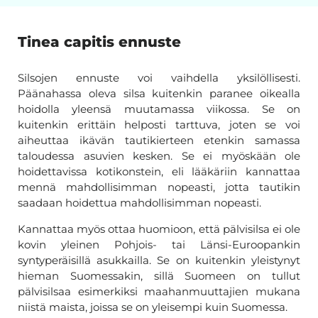
Tinea capitis ennuste
Silsojen ennuste voi vaihdella yksilöllisesti.
Päänahassa oleva silsa kuitenkin paranee oikealla
hoidolla yleensä muutamassa viikossa. Se on
kuitenkin erittäin helposti tarttuva, joten se voi
aiheuttaa ikävän tautikierteen etenkin samassa
taloudessa asuvien kesken. Se ei myöskään ole
hoidettavissa kotikonstein, eli lääkäriin kannattaa
mennä mahdollisimman nopeasti, jotta tautikin
saadaan hoidettua mahdollisimman nopeasti.
Kannattaa myös ottaa huomioon, että pälvisilsa ei ole
kovin yleinen Pohjois- tai Länsi-Euroopankin
syntyperäisillä asukkailla. Se on kuitenkin yleistynyt
hieman Suomessakin, sillä Suomeen on tullut
pälvisilsaa esimerkiksi maahanmuuttajien mukana
niistä maista, joissa se on yleisempi kuin Suomessa.