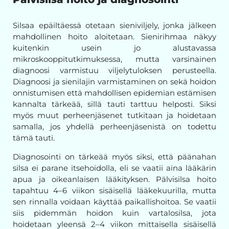
Silsaa epäiltäessä otetaan sieniviljely, jonka jälkeen
mahdollinen hoito aloitetaan. Sienirihmaa näkyy
kuitenkin usein jo alustavassa
mikroskooppitutkimuksessa, mutta varsinainen
diagnoosi varmistuu viljelytuloksen perusteella.
Diagnoosi ja sienilajin varmistaminen on sekä hoidon
onnistumisen että mahdollisen epidemian estämisen
kannalta tärkeää, sillä tauti tarttuu helposti. Siksi
myös muut perheenjäsenet tutkitaan ja hoidetaan
samalla, jos yhdellä perheenjäsenistä on todettu
tämä tauti.
Diagnosointi on tärkeää myös siksi, että päänahan
silsa ei parane itsehoidolla, eli se vaatii aina lääkärin
apua ja oikeanlaisen lääkityksen. Pälvisilsa hoito
tapahtuu 4–6 viikon sisäisellä lääkekuurilla, mutta
sen rinnalla voidaan käyttää paikallishoitoa. Se vaatii
siis pidemmän hoidon kuin vartalosilsa, jota
hoidetaan yleensä 2–4 viikon mittaisella sisäisellä