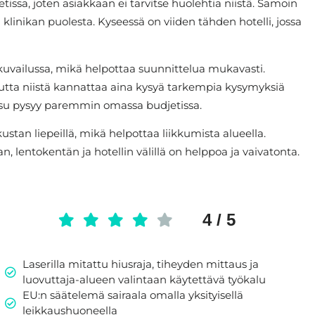
issa, joten asiakkaan ei tarvitse huolehtia niistä. Samoin
u klinikan puolesta. Kyseessä on viiden tähden hotelli, jossa
kuvailussa, mikä helpottaa suunnittelua mukavasti.
 mutta niistä kannattaa aina kysyä tarkempia kysymyksiä
reissu pysyy paremmin omassa budjetissa.
kustan liepeillä, mikä helpottaa liikkumista alueella.
n, lentokentän ja hotellin välillä on helppoa ja vaivatonta.
4 / 5
Laserilla mitattu hiusraja, tiheyden mittaus ja
luovuttaja-alueen valintaan käytettävä työkalu
EU:n säätelemä sairaala omalla yksityisellä
leikkaushuoneella