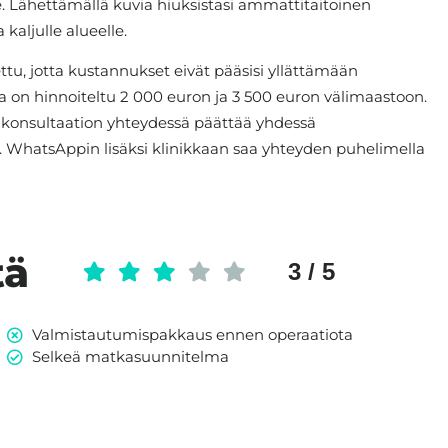
e. Lähettämällä kuvia hiuksistasi ammattitaitoinen
kaljulle alueelle.
ettu, jotta kustannukset eivät pääsisi yllättämään
tka on hinnoiteltu 2 000 euron ja 3 500 euron välimaastoon.
sen konsultaation yhteydessä päättää yhdessä
n. WhatsAppin lisäksi klinikkaan saa yhteyden puhelimella
tä
3 / 5
Valmistautumispakkaus ennen operaatiota
Selkeä matkasuunnitelma