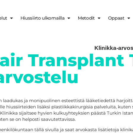
elut
Hiussiirto ulkomailla
Metodit
Oppaat
Klinikka-arvos
ir Transplant
arvostelu
laadukas ja monipuolinen esteettistä lääketiedettä harjoitta
 hiussiirteiden lisäksi plastiikkakirurgisia palveluita, kuten s
Klinikka sijaitsee hyvien kulkuyhteyksien päästä Turkin Istan
oten se on helposti saavutettavissa.
enkilökuntaan tällä sivulla ja saat arvokasta lisätietoja klinik