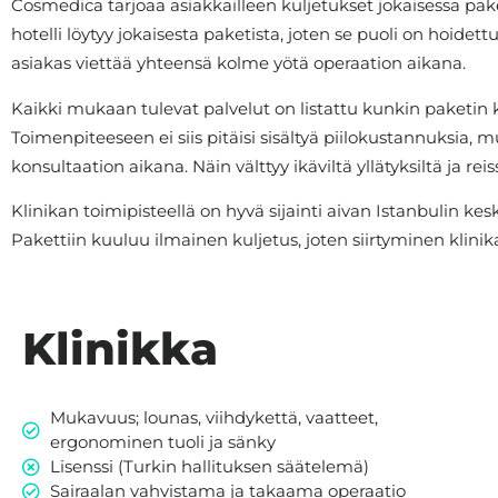
Cosmedica tarjoaa asiakkailleen kuljetukset jokaisessa paket
hotelli löytyy jokaisesta paketista, joten se puoli on hoidett
asiakas viettää yhteensä kolme yötä operaation aikana.
Kaikki mukaan tulevat palvelut on listattu kunkin paketin 
Toimenpiteeseen ei siis pitäisi sisältyä piilokustannuksia,
konsultaation aikana. Näin välttyy ikäviltä yllätyksiltä ja 
Klinikan toimipisteellä on hyvä sijainti aivan Istanbulin kes
Pakettiin kuuluu ilmainen kuljetus, joten siirtyminen klinika
Klinikka
Mukavuus; lounas, viihdykettä, vaatteet,
ergonominen tuoli ja sänky
Lisenssi (Turkin hallituksen säätelemä)
Sairaalan vahvistama ja takaama operaatio