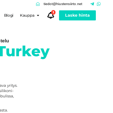
tiedot@hiustensiirto.net
1
Blogi
Kauppa
Laske hinta
telu
 Turkey
va yritys.
ilikoni-
bulissa,
asta.