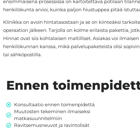
ensimmäisenä prosessissa on kartoitettava potilaan tilann
henkilökunta arvioi, kuinka paljon hiustuppea pitää istuttaa 
Klinikka on avoin hintatasostaan ja se on kiinteäksi tarkoit
operaation jälkeen. Tarjolla on kolme erilaista pakettia, jo
Hinnat ovat siis kohtalaisen maltilliset. Asiakas voi ilmai
henkilökunnan kanssa, mikä palvelupaketeista olisi sopivi
tai sähköpostilla.
Ennen toimenpidet
Konsultaatio ennen toimenpidettä
Muutosten tekeminen ilmaiseksi
matkasuunnitelmiin
Ravitsemusneuvot ja ravintolisät