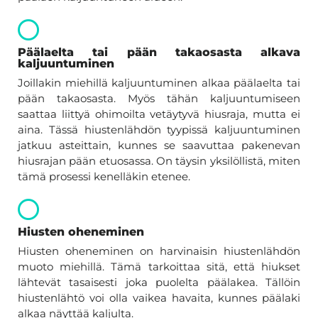
Päälaelta tai pään takaosasta alkava
kaljuuntuminen
Joillakin miehillä kaljuuntuminen alkaa päälaelta tai
pään takaosasta. Myös tähän kaljuuntumiseen
saattaa liittyä ohimoilta vetäytyvä hiusraja, mutta ei
aina. Tässä hiustenlähdön tyypissä kaljuuntuminen
jatkuu asteittain, kunnes se saavuttaa pakenevan
hiusrajan pään etuosassa. On täysin yksilöllistä, miten
tämä prosessi kenelläkin etenee.
Hiusten oheneminen
Hiusten oheneminen on harvinaisin hiustenlähdön
muoto miehillä. Tämä tarkoittaa sitä, että hiukset
lähtevät tasaisesti joka puolelta päälakea. Tällöin
hiustenlähtö voi olla vaikea havaita, kunnes päälaki
alkaa näyttää kaljulta.