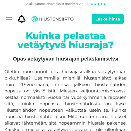
Asiakkaamme arvostelevat meidät 9.2 / 10
★
★
★
★
★
Laske hinta
Kuinka pelastaa
vetäytyvä hiusraja?
Opas vetäytyvän hiusrajan pelastamiseksi
Oletko huomannut, että hiusrajasi alkaa vetäytymään
pikkuhiljaa? Useimmilla miehillä hiustenlähtö alkaa
noin 20-vuotiaana, minkä jälkeen hiustenlähdön
nopeus on yksilöllistä. Miesten kaljuuntumisprosessi
kestää normaalisti vuosia tai vuosikymmeniä riippuen
siitä, kuinka nopeasta hiustenlähdöstä on kyse.
Hiustenlähdön nopeuteen vaikuttaa usein se, kuinka
nuorena hiustenlähtö alkoi. Mitä nuorempana hiukset
alkavat lähtemään, sitä nopeammin hiusraja pakenee.
Kaikkien mielestä vetäytyvä hiusraja ei ole ollenkaan