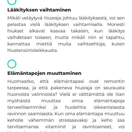
Lääkityksen vaihtaminen
Mikäli vetäytyvä hiusraja johtuu lääkityksestä, voi sen
pelastaa vielä lääkityksen vaihtamisella. Monesti
hiukset alkavat kasvaa takaisin, kun lääkitys
vaihdetaan toiseen, mutta mikäli niin ei tapahtu,
kannattaa miettiä muita vaihtoehtoja, kuten
hiustensiirtoleikkausta.
Elämäntapojen muuttaminen
Huomaatko, että elämäntapasi ovat remontin
tarpeessa, ja että pakeneva hiusraja on seurausta
huonoista valinnoista? Vielä ei välttämättä ole liian
myöhäistä muuttaa omia elämäntapoja
terveellisemmiksi ja huolehtia oikeanlaisesta
ravinnon saamisesta. Kun oma elämäntapa muuttuu
keholle vähemmän stressaavaksi ja keho saa
tarvitsemansa vitamiinit ja ravintoaineet, voi