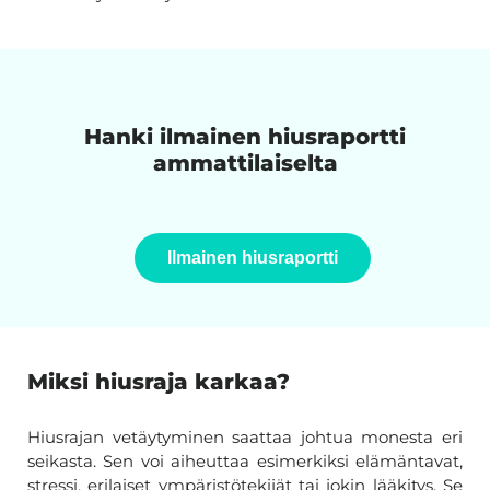
Hanki ilmainen hiusraportti
ammattilaiselta
Ilmainen hiusraportti
Miksi hiusraja karkaa?
Hiusrajan vetäytyminen saattaa johtua monesta eri
seikasta. Sen voi aiheuttaa esimerkiksi elämäntavat,
stressi, erilaiset ympäristötekijät tai jokin lääkitys. Se