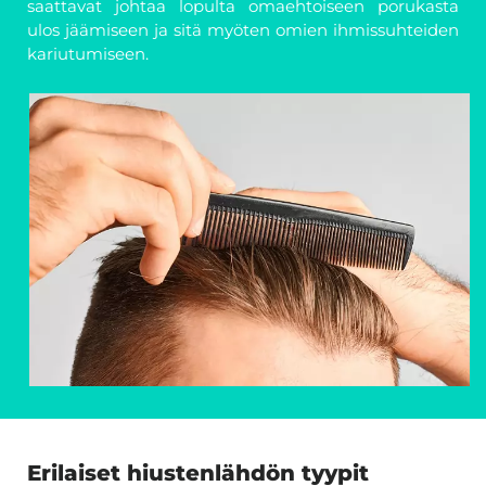
saattavat johtaa lopulta omaehtoiseen porukasta
ulos jäämiseen ja sitä myöten omien ihmissuhteiden
kariutumiseen.
Erilaiset hiustenlähdön tyypit