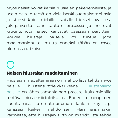
Myös naiset voivat kärsiä hiusrajan pakenemisesta, ja
usein naisille tämä on vielä henkilökohtaisempi asia
ja stressi kuin miehille. Naisille hiukset ovat osa
jokapäiväistä kaunistautumisprosessia ja ne ovat
kruunu, jota naiset kantavat päässään päivittäin.
Korkea hiusraja naisella voi tuntua jopa
maailmanlopulta, mutta onneksi tähän on myös
olemassa ratkaisu.
Naisen hiusrajan madaltaminen
Hiusrajan madaltaminen on mahdollista tehdä myös
naisille hiustensiirtoleikkauksena.
Hiustensiirto
naisille
on lähes samanlainen prosessi kuin miehille
tehtävä hiustensiirtoleikkaus. Ennen toimenpiteen
suorittamista ammattitaitoinen lääkäri käy läpi
kanssasi kaiken mahdollisen. Hän ensinnäkin
varmistaa, että hiusrajan siirto on mahdollista tehdä