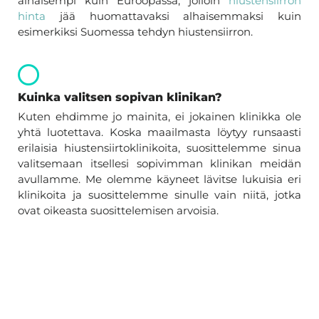
alhaisempi kuin Euroopassa, jolloin
hiustensiirron
hinta
jää huomattavaksi alhaisemmaksi kuin
esimerkiksi Suomessa tehdyn hiustensiirron.
Kuinka valitsen sopivan klinikan?
Kuten ehdimme jo mainita, ei jokainen klinikka ole
yhtä luotettava. Koska maailmasta löytyy runsaasti
erilaisia hiustensiirtoklinikoita, suosittelemme sinua
valitsemaan itsellesi sopivimman klinikan meidän
avullamme. Me olemme käyneet lävitse lukuisia eri
klinikoita ja suosittelemme sinulle vain niitä, jotka
ovat oikeasta suosittelemisen arvoisia.
Jos vetäytyvä hiusraja haittaa elämääsi ja haluat
laittaa sille stopin, suosittelemme ottamaan meihin
yhteyttä. Yhdistämme sinut alan asiantuntijaan, joka
osaa neuvoa sinua kaikessa hiusrajan siirtoon
liittyvässä.