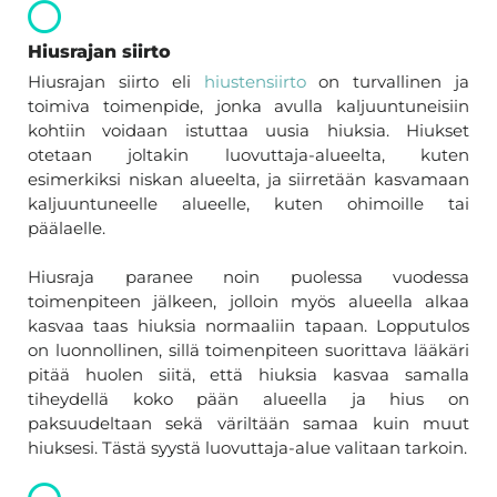
Hiusrajan siirto
Hiusrajan siirto eli
hiustensiirto
on turvallinen ja
toimiva toimenpide, jonka avulla kaljuuntuneisiin
kohtiin voidaan istuttaa uusia hiuksia. Hiukset
otetaan joltakin luovuttaja-alueelta, kuten
esimerkiksi niskan alueelta, ja siirretään kasvamaan
kaljuuntuneelle alueelle, kuten ohimoille tai
päälaelle.
Hiusraja paranee noin puolessa vuodessa
toimenpiteen jälkeen, jolloin myös alueella alkaa
kasvaa taas hiuksia normaaliin tapaan. Lopputulos
on luonnollinen, sillä toimenpiteen suorittava lääkäri
pitää huolen siitä, että hiuksia kasvaa samalla
tiheydellä koko pään alueella ja hius on
paksuudeltaan sekä väriltään samaa kuin muut
hiuksesi. Tästä syystä luovuttaja-alue valitaan tarkoin.