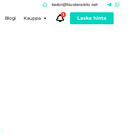
tiedot@hiustensiirto.net
1
Blogi
Kauppa
Laske hinta