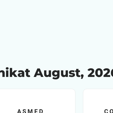
inikat August, 202
ASMED
C