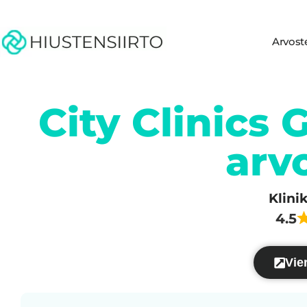
Arvost
City Clinics 
arv
Klini
4.5
Vier