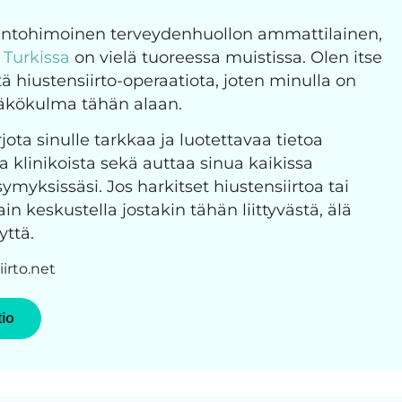
 intohimoinen terveydenhuollon ammattilainen,
o Turkissa
on vielä tuoreessa muistissa. Olen itse
ä hiustensiirto-operaatiota, joten minulla on
näkökulma tähän alaan.
jota sinulle tarkkaa ja luotettavaa tietoa
ja klinikoista sekä auttaa sinua kaikissa
ymyksissäsi. Jos harkitset hiustensiirtoa tai
n keskustella jostakin tähän liittyvästä, älä
yttä.
irto.net
tio