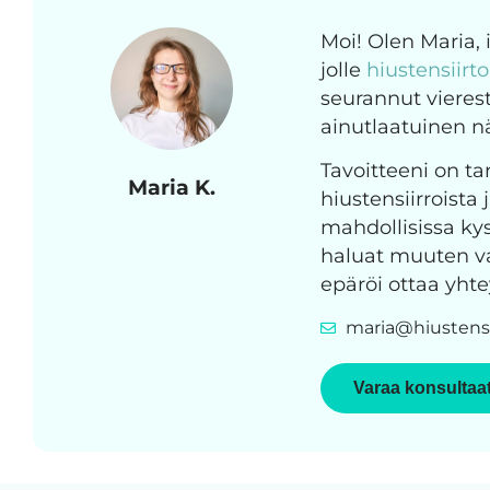
Moi! Olen Maria,
jolle
hiustensiirt
seurannut vierest
ainutlaatuinen 
Tavoitteeni on tar
Maria K.
hiustensiirroista 
mahdollisissa kys
haluat muuten vai
epäröi ottaa yhte
maria@hiustensi
Varaa konsultaa