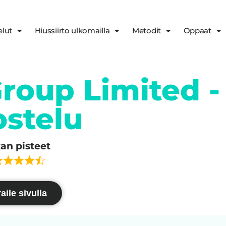
elut
Hiussiirto ulkomailla
Metodit
Oppaat
Group Limited -
ostelu
kan pisteet
aile sivulla