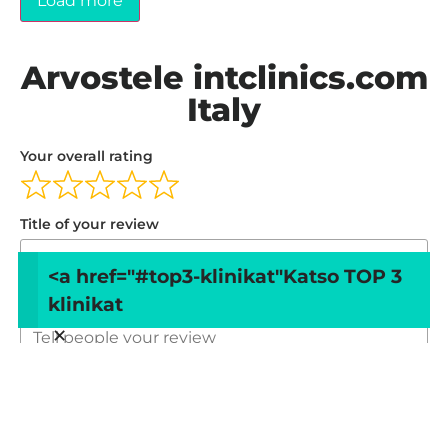
Load more
Arvostele intclinics.com
Italy
Your overall rating
Title of your review
<a href="#top3-klinikat"
Katso TOP 3
klinikat
Your review
×