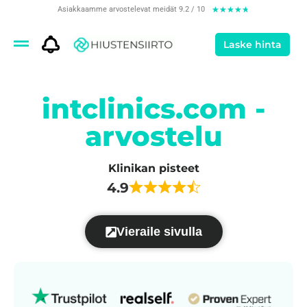
Asiakkaamme arvostelevat meidät 9.2 / 10
★
★
★
★
★
Laske hinta
intclinics.com -
arvostelu
Klinikan pisteet
4.9
Vieraile sivulla