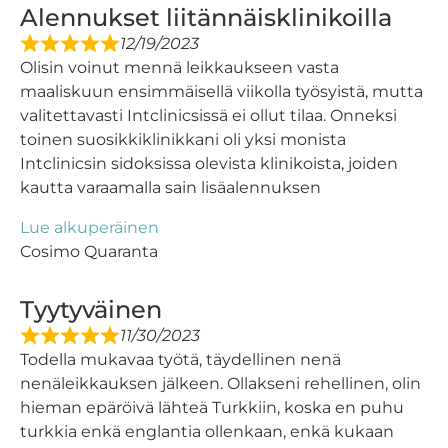
Alennukset liitännäisklinikoilla
12/19/2023
Olisin voinut mennä leikkaukseen vasta
maaliskuun ensimmäisellä viikolla työsyistä, mutta
valitettavasti Intclinicsissä ei ollut tilaa. Onneksi
toinen suosikkiklinikkani oli yksi monista
Intclinicsin sidoksissa olevista klinikoista, joiden
kautta varaamalla sain lisäalennuksen
Lue alkuperäinen
Cosimo Quaranta
Tyytyväinen
11/30/2023
Todella mukavaa työtä, täydellinen nenä
nenäleikkauksen jälkeen. Ollakseni rehellinen, olin
hieman epäröivä lähteä Turkkiin, koska en puhu
turkkia enkä englantia ollenkaan, enkä kukaan