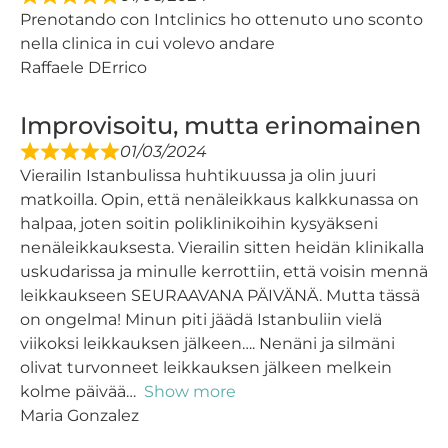
Prenotando con Intclinics ho ottenuto uno sconto
nella clinica in cui volevo andare
Raffaele DErrico
Improvisoitu, mutta erinomainen
01/03/2024
Vierailin Istanbulissa huhtikuussa ja olin juuri
matkoilla. Opin, että nenäleikkaus kalkkunassa on
halpaa, joten soitin poliklinikoihin kysyäkseni
nenäleikkauksesta. Vierailin sitten heidän klinikalla
uskudarissa ja minulle kerrottiin, että voisin mennä
leikkaukseen SEURAAVANA PÄIVÄNÄ. Mutta tässä
on ongelma! Minun piti jäädä Istanbuliin vielä
viikoksi leikkauksen jälkeen…. Nenäni ja silmäni
olivat turvonneet leikkauksen jälkeen melkein
kolme päivää
Show more
Maria Gonzalez