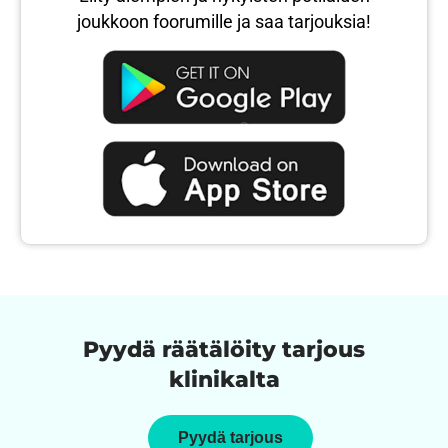
joukkoon foorumille ja saa tarjouksia!
Pyydä räätälöity tarjous
klinikalta
Pyydä tarjous