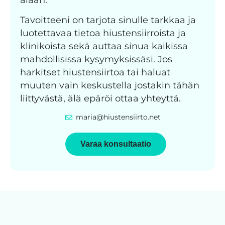
Tavoitteeni on tarjota sinulle tarkkaa ja
luotettavaa tietoa hiustensiirroista ja
klinikoista sekä auttaa sinua kaikissa
mahdollisissa kysymyksissäsi. Jos
harkitset hiustensiirtoa tai haluat
muuten vain keskustella jostakin tähän
liittyvästä, älä epäröi ottaa yhteyttä.
maria@hiustensiirto.net
Varaa konsultaatio