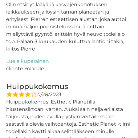
Olin etsinyt lääkäriä kasvojenkohotuksen
leikkaukseen ja löysin tämän planeetan ja
erityisesti Pierren esteettisen alustan, joka auttoi
minua paljon ponnisteluissani ja erittäin
miellyttävä pyyntö, erittäin hyvä neuvo todella o
top. Palaan 3 kuukauden kuluttua lantioni takia,
kiitos Pierre
Lue alkuperäinen
cliente Yolande
Huippukokemus
11/28/2023
Huippukokemus! Esthetic Planetilla
hiustensiirtoani varten. Aluksi sain neljä erilaista
tarjousta, joiden avulla pystyin vertailemaan
saatavilla olevia vaihtoehtoja. Esthetic Planet -tiimi
todellakin käytti aikaa selittääkseen minulle