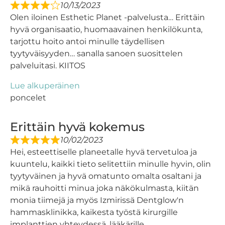
10/13/2023
Olen iloinen Esthetic Planet -palvelusta… Erittäin
hyvä organisaatio, huomaavainen henkilökunta,
tarjottu hoito antoi minulle täydellisen
tyytyväisyyden… sanalla sanoen suosittelen
palveluitasi. KIITOS
Lue alkuperäinen
poncelet
Erittäin hyvä kokemus
10/02/2023
Hei, esteettiselle planeetalle hyvä tervetuloa ja
kuuntelu, kaikki tieto selitettiin minulle hyvin, olin
tyytyväinen ja hyvä omatunto omalta osaltani ja
mikä rauhoitti minua joka näkökulmasta, kiitän
monia tiimejä ja myös Izmirissä Dentglow'n
hammasklinikka, kaikesta työstä kirurgille
implanttien yhteydessä, lääkärille