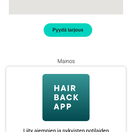
Pyydä tarjous
Mainos
Liity aiempien ja nykyisten potilaiden