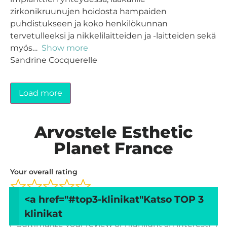
zirkonikruunujen hoidosta hampaiden
puhdistukseen ja koko henkilökunnan
tervetulleeksi ja nikkelilaitteiden ja -laitteiden sekä
myös
Show more
Sandrine Cocquerelle
Load more
Arvostele Esthetic
Planet France
Your overall rating
<a href="#top3-klinikat"
Katso TOP 3
Title of your review
klinikat