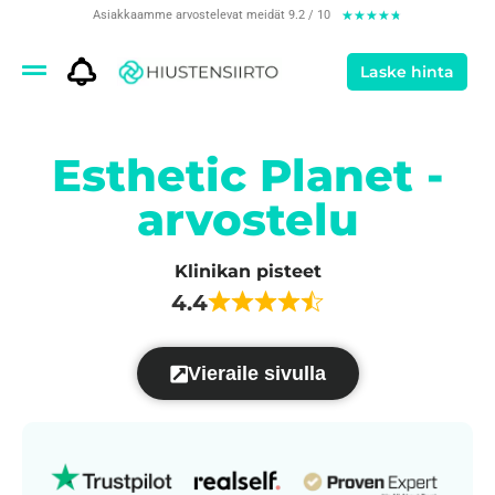
Asiakkaamme arvostelevat meidät 9.2 / 10
★
★
★
★
★
Laske hinta
Esthetic Planet -
arvostelu
Klinikan pisteet
4.4
Vieraile sivulla