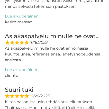
yksityiskohtaisesti lainausten väliset erot, se auttoi
minua selvästi tekemään päätöksen.
Lue alkuperäinen
kerim messadi
Asiakaspalvelu minulle he ovat…
11/16/2023
Asiakaspalvelu minulle he ovat erinomaisia ​​
kuuntelunsa, referenssiensä, lähetysnopeudensa
ansiosta…
Lue alkuperäinen
cliente
Suuri tuki
10/26/2023
Kiitos paljon. Halusin tehdä vatsaleikkauksen
Thaimaassa. Huolimatta siitä, että olen jo siellä.