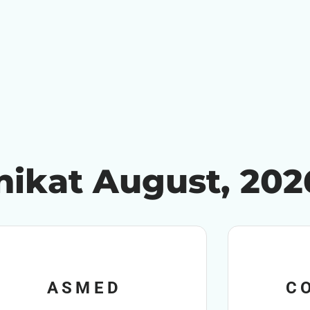
inikat August, 202
ASMED
C