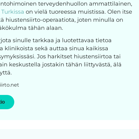
 intohimoinen terveydenhuollon ammattilainen,
o Turkissa
on vielä tuoreessa muistissa. Olen itse
ä hiustensiirto-operaatiota, joten minulla on
näkökulma tähän alaan.
jota sinulle tarkkaa ja luotettavaa tietoa
ja klinikoista sekä auttaa sinua kaikissa
ymyksissäsi. Jos harkitset hiustensiirtoa tai
n keskustella jostakin tähän liittyvästä, älä
yttä.
irto.net
tio