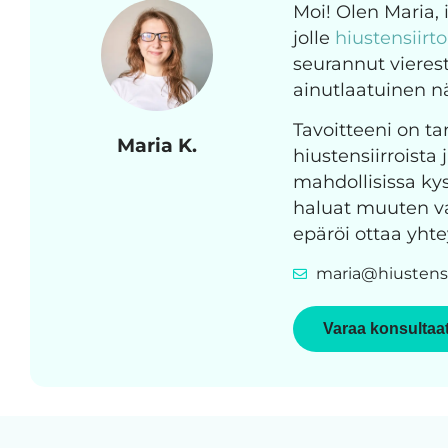
Moi! Olen Maria,
jolle
hiustensiirt
seurannut vierest
ainutlaatuinen 
Tavoitteeni on tar
Maria K.
hiustensiirroista 
mahdollisissa kys
haluat muuten vai
epäröi ottaa yhte
maria@hiustensi
Varaa konsultaa