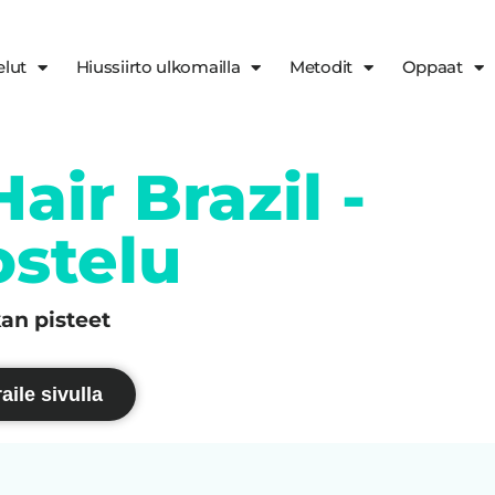
elut
Hiussiirto ulkomailla
Metodit
Oppaat
air Brazil -
ostelu
kan pisteet
aile sivulla