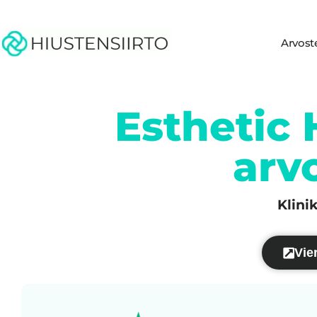
Arvost
Esthetic H
arv
Klini
Vier