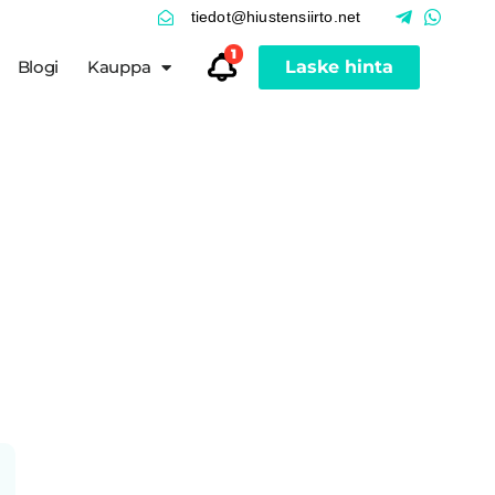
tiedot@hiustensiirto.net
1
Blogi
Kauppa
Laske hinta