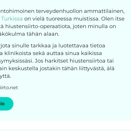
 intohimoinen terveydenhuollon ammattilainen,
o Turkissa
on vielä tuoreessa muistissa. Olen itse
ä hiustensiirto-operaatiota, joten minulla on
näkökulma tähän alaan.
jota sinulle tarkkaa ja luotettavaa tietoa
ja klinikoista sekä auttaa sinua kaikissa
ymyksissäsi. Jos harkitset hiustensiirtoa tai
n keskustella jostakin tähän liittyvästä, älä
yttä.
irto.net
tio