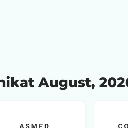
inikat August, 202
ASMED
C