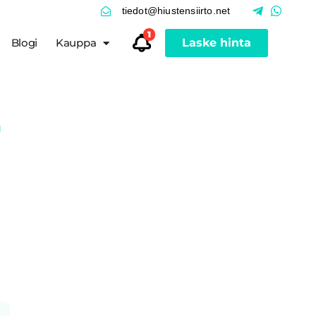
tiedot@hiustensiirto.net
1
Blogi
Kauppa
Laske hinta
-