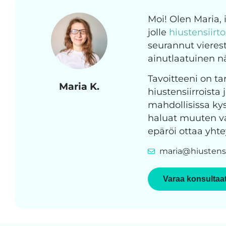
Moi! Olen Maria,
jolle
hiustensiirt
seurannut vierest
ainutlaatuinen 
Tavoitteeni on tar
Maria K.
hiustensiirroista 
mahdollisissa kys
haluat muuten vai
epäröi ottaa yhte
maria@hiustensi
Varaa konsultaa