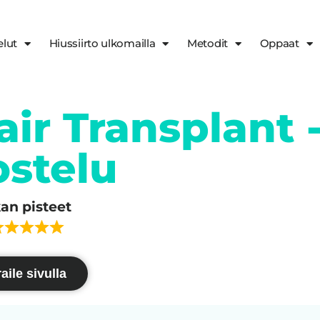
elut
Hiussiirto ulkomailla
Metodit
Oppaat
ir Transplant 
ostelu
kan pisteet
aile sivulla