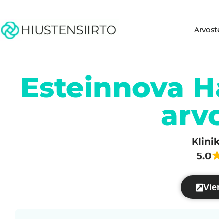
Arvost
Esteinnova Ha
arv
Klini
5.0
Vier