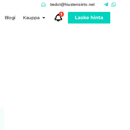
tiedot@hiustensiirto.net
1
Blogi
Kauppa
Laske hinta