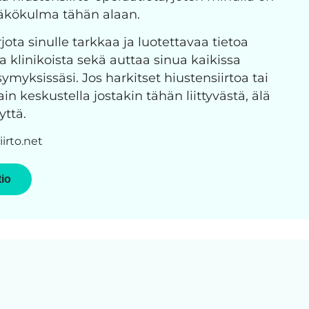
näkökulma tähän alaan.
jota sinulle tarkkaa ja luotettavaa tietoa
ja klinikoista sekä auttaa sinua kaikissa
ymyksissäsi. Jos harkitset hiustensiirtoa tai
n keskustella jostakin tähän liittyvästä, älä
yttä.
irto.net
tio