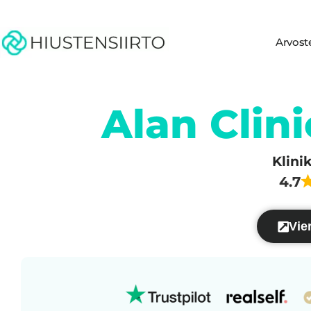
Arvost
Alan Clini
Klini
4.7
Vier