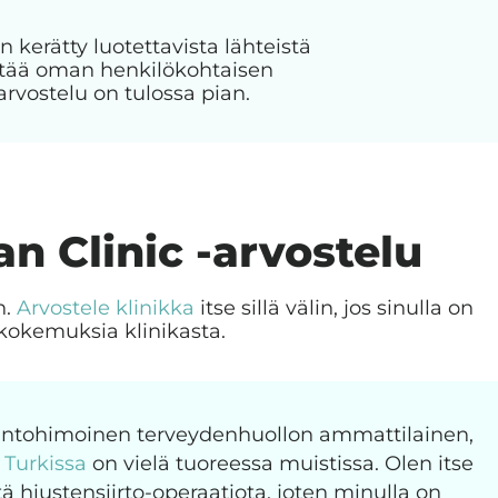
n kerätty luotettavista lähteistä
jättää oman henkilökohtaisen
arvostelu on tulossa pian.
an Clinic -arvostelu
n.
Arvostele klinikka
itse sillä välin, jos sinulla on
kokemuksia klinikasta.
 intohimoinen terveydenhuollon ammattilainen,
o Turkissa
on vielä tuoreessa muistissa. Olen itse
ä hiustensiirto-operaatiota, joten minulla on