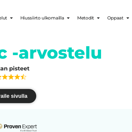
elut
Hiussiirto ulkomailla
Metodit
Oppaat
c -arvostelu
kan pisteet
aile sivulla