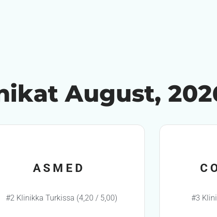
inikat August, 202
ASMED
C
#2 Klinikka Turkissa (4,20 / 5,00)
#3 Klin