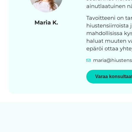
ainutlaatuinen 
Tavoitteeni on tar
Maria K.
hiustensiirroista 
mahdollisissa kys
haluat muuten vai
epäröi ottaa yhte
maria@hiustensi
Varaa konsultaa