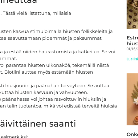
 Tässä vielä listattuna, millaisia
sten kasvua stimuloimalla hiusten follikkeleita ja
Estr
uttaa saavuttamaan pidemmät ja paksummat
hius
01/16/
a ja estää niiden haurastumista ja katkeilua. Se voi
vämmät.
Lue lis
 voi parantaa hiusten ulkonäköä, tekemällä niistä
 Biotiini auttaa myös estämään hiusten
esti hiusjuuriin ja päänahan terveyteen. Se auttaa
ikuttaa hiusten kasvuun ja vahvuuteen.
o päänahassa voi johtaa rasvoittuviin hiuksiin ja
n talin tuotantoa, mikä voi edistää terveitä hiuksia
päivittäinen saanti
Onko
t esimerkiksi: