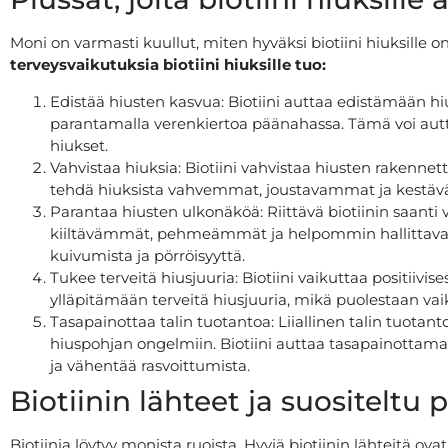
Moni on varmasti kuullut, miten hyväksi biotiini hiuksille on.
terveysvaikutuksia biotiini hiuksille tuo:
Edistää hiusten kasvua: Biotiini auttaa edistämään hiu
parantamalla verenkiertoa päänahassa. Tämä voi a
hiukset.
Vahvistaa hiuksia: Biotiini vahvistaa hiusten rakennett
tehdä hiuksista vahvemmat, joustavammat ja kestä
Parantaa hiusten ulkonäköä: Riittävä biotiinin saanti
kiiltävämmät, pehmeämmät ja helpommin hallittavat.
kuivumista ja pörröisyyttä.
Tukee terveitä hiusjuuria: Biotiini vaikuttaa positiivis
ylläpitämään terveitä hiusjuuria, mikä puolestaan va
Tasapainottaa talin tuotantoa: Liiallinen talin tuotant
hiuspohjan ongelmiin. Biotiini auttaa tasapainottamaa
ja vähentää rasvoittumista.
Biotiinin lähteet ja suositeltu 
Biotiinia löytyy monista ruoista. Hyviä biotiinin lähteitä ova