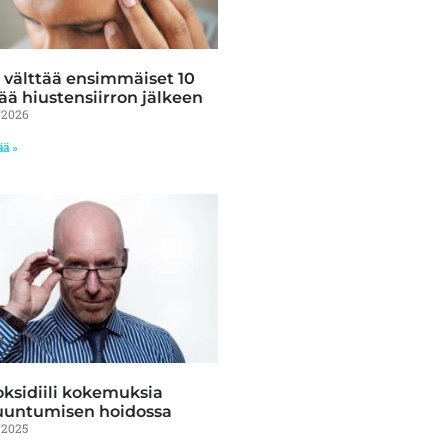
 välttää ensimmäiset 10
ää hiustensiirron jälkeen
/2026
ää »
ksidiili kokemuksia
uuntumisen hoidossa
/2025