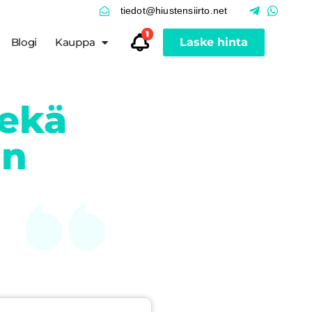
tiedot@hiustensiirto.net
1
Blogi
Kauppa
Laske hinta
sekä
in