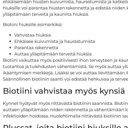
ehkäisemään hiusten kuivumista, haurastumista ja katkeilua
hiuksille voi parantaa hiusten rakennetta ja edistää niiden k
ylläpitämään terveitä ja kauniita hiuksia.
Biotiini hiuksille esimerkiksi:
Vahvistaa hiuksia
Ehkäisee kuivumista ja haurastumista
Parantaa rakennetta
Auttaa ylläpitämään terveitä hiuksia
Biotiini vaikuttaa myös positiivisesti ihon terveyteen ja k
tuotantoa ja tulehdusten vähentämistä. Se myös auttaa y
ikääntymisen merkkejä. Lisäksi se voi auttaa lievittämään 
Säännöllinen biotiinin saanti voi edistää hehkuvaa ja terve
Biotiini vahvistaa myös kynsiä
Kynnet hyötyvät myös riittävästä biotiinin saannista. Bioti
auttaen ylläpitämään niiden rakennetta ja vähentämään lohk
infektioiden hoidossa. Huolehtimalla riittävästä biotiinin sa
Plussat, joita biotiini hiuksille