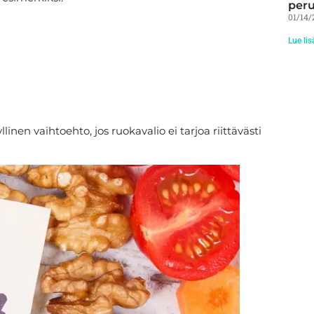
peru
01/14/
Lue lis
llinen vaihtoehto, jos ruokavalio ei tarjoa riittävästi