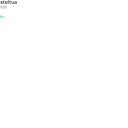
steltua
2025
ää »