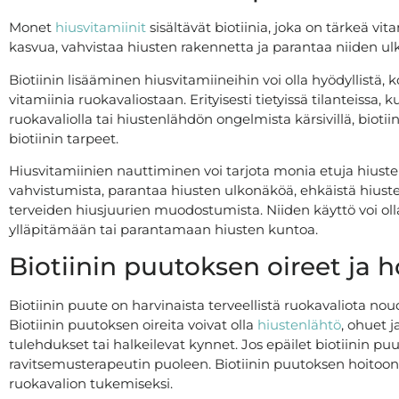
Monet
hiusvitamiinit
sisältävät biotiinia, joka on tärkeä vit
kasvua, vahvistaa hiusten rakennetta ja parantaa niiden u
Biotiinin lisääminen hiusvitamiineihin voi olla hyödyllistä, 
vitamiinia ruokavaliostaan. Erityisesti tietyissä tilanteissa,
ruokavaliolla tai hiustenlähdön ongelmista kärsivillä, biot
biotiinin tarpeet.
Hiusvitamiinien nauttiminen voi tarjota monia etuja hiuste
vahvistumista, parantaa hiusten ulkonäköä, ehkäistä hiust
terveiden hiusjuurien muodostumista. Niiden käyttö voi olla h
ylläpitämään tai parantamaan hiusten kuntoa.
Biotiinin puutoksen oireet ja h
Biotiinin puute on harvinaista terveellistä ruokavaliota nouda
Biotiinin puutoksen oireita voivat olla
hiustenlähtö
, ohuet 
tulehdukset tai halkeilevat kynnet. Jos epäilet biotiinin pu
ravitsemusterapeutin puoleen. Biotiinin puutoksen hoitoo
ruokavalion tukemiseksi.