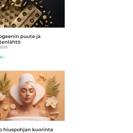
ogeenin puute ja
tenlähtö
2025
ää »
 hiuspohjan kuorinta