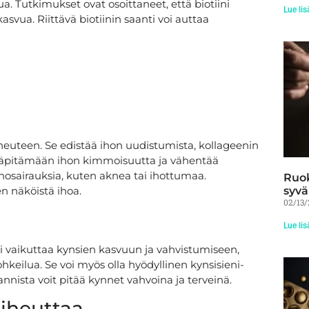
. Tutkimukset ovat osoittaneet, että biotiini
Lue lis
asvua. Riittävä biotiinin saanti voi auttaa
auneuteen. Se edistää ihon uudistumista, kollageenin
lläpitämään ihon kimmoisuutta ja vähentää
ihosairauksia, kuten aknea tai ihottumaa.
Ruok
en näköistä ihoa.
syvä
02/13
Lue lis
ini vaikuttaa kynsien kasvuun ja vahvistumiseen,
eilua. Se voi myös olla hyödyllinen kynsisieni-
annista voit pitää kynnet vahvoina ja terveinä.
 aiheuttaa