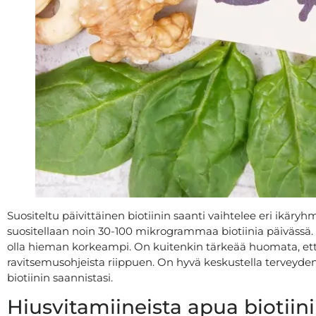
Suositeltu päivittäinen biotiinin saanti vaihtelee eri ikäryhmi
suositellaan noin 30-100 mikrogrammaa biotiinia päivässä. Ra
olla hieman korkeampi. On kuitenkin tärkeää huomata, että 
ravitsemusohjeista riippuen. On hyvä keskustella terveyden
biotiinin saannistasi.
Hiusvitamiineista apua biotiini