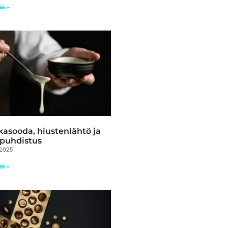
ää »
asooda, hiustenlähtö ja
puhdistus
/2025
ää »