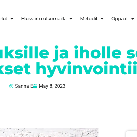
elut
Hiussiirto ulkomailla
Metodit
Oppaat
uksille ja iholle 
set hyvinvointi
Sanna E
May 8, 2023