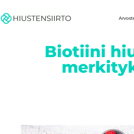
Arvost
Biotiini hi
merkityk