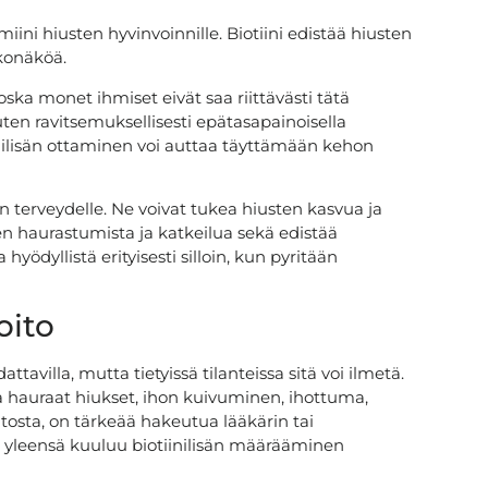
amiini hiusten hyvinvoinnille. Biotiini edistää hiusten
lkonäköä.
koska monet ihmiset eivät saa riittävästi tätä
 kuten ravitsemuksellisesti epätasapainoisella
iinilisän ottaminen voi auttaa täyttämään kehon
n terveydelle. Ne voivat tukea hiusten kasvua ja
en haurastumista ja katkeilua sekä edistää
yödyllistä erityisesti silloin, kun pyritään
oito
ttavilla, mutta tietyissä tilanteissa sitä voi ilmetä.
ja hauraat hiukset, ihon kuivuminen, ihottuma,
utosta, on tärkeää hakeutua lääkärin tai
n yleensä kuuluu biotiinilisän määrääminen