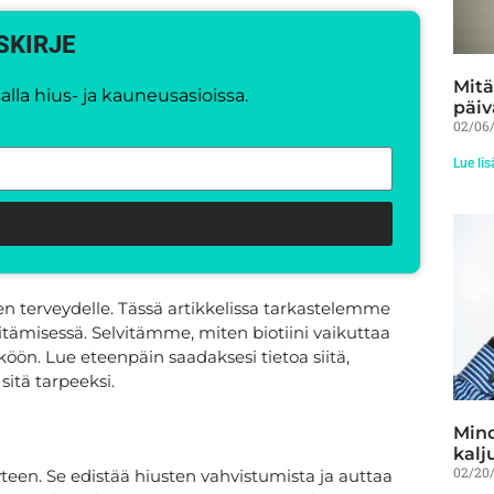
SKIRJE
Mitä
lla hius- ja kauneusasioissa.
päiv
02/06
Lue lis
isen terveydelle. Tässä artikkelissa tarkastelemme
pitämisessä. Selvitämme, miten biotiini vaikuttaa
öön. Lue eteenpäin saadaksesi tietoa siitä,
 sitä tarpeeksi.
Mino
kalj
02/20
yteen. Se edistää hiusten vahvistumista ja auttaa