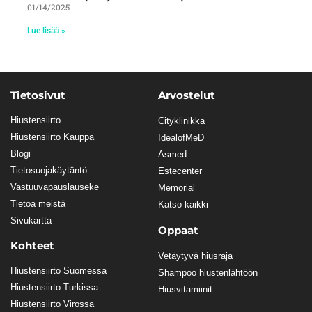
01/14/2025
Lue lisää »
Tietosivut
Arvostelut
Hiustensiirto
Cityklinikka
Hiustensiirto Kauppa
IdealofMeD
Blogi
Asmed
Tietosuojakäytäntö
Estecenter
Vastuuvapauslauseke
Memorial
Tietoa meistä
Katso kaikki
Sivukartta
Oppaat
Kohteet
Vetäytyvä hiusraja
Hiustensiirto Suomessa
Shampoo hiustenlähtöön
Hiustensiirto Turkissa
Hiusvitamiinit
Hiustensiirto Virossa