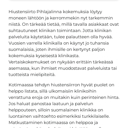
Hiustensiirto Pihlajalinna kokemuksia löytyy
moneen lähtöön ja kerrommekin nyt tarkemmin
niistä. On tärkeää tietää, millä tavalla asiakkaat ovat
suhtautuneet klinikan toimintaan. Jotta klinikan
palveluita käytetään, tulee palautteen olla hyvää.
Vuosien varrella klinikalla on käynyt jo tuhansia
suomalaisia, joten ihmisille on kertynyt paljon
kokemuksia kyseisestä klinikasta.
Vertaiskokemukset on nykyään erittäin tärkeässä
asemassa, kun ihmiset muodostavat palveluista tai
tuotteista mielipiteitä.
Kotimaassa tehdyn hiustensiirron hyvät puolet on
helppo listata, sillä ulkomaisiin klinikoihin
verrattuna eroja on muitakin kuin perinteinen hinta.
Jos haluat panostaa laatuun ja palvelun
helppouteen, silloin suomalainen klinikka on
luontainen vaihtoehto esimerkiksi turkkilaiselle.
Matkustaminen kotimaassa on helppoa ja