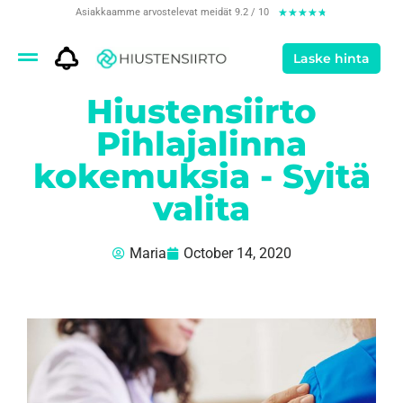
Asiakkaamme arvostelevat meidät 9.2 / 10
★
★
★
★
★
Laske hinta
Hiustensiirto
Pihlajalinna
kokemuksia - Syitä
valita
Maria
October 14, 2020