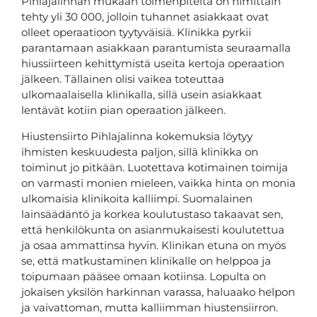
Pihlajalinnan mukaan toimenpiteitä on nimittäin
tehty yli 30 000, jolloin tuhannet asiakkaat ovat
olleet operaatioon tyytyväisiä. Klinikka pyrkii
parantamaan asiakkaan parantumista seuraamalla
hiussiirteen kehittymistä useita kertoja operaation
jälkeen. Tällainen olisi vaikea toteuttaa
ulkomaalaisella klinikalla, sillä usein asiakkaat
lentävät kotiin pian operaation jälkeen.
Hiustensiirto Pihlajalinna kokemuksia löytyy
ihmisten keskuudesta paljon, sillä klinikka on
toiminut jo pitkään. Luotettava kotimainen toimija
on varmasti monien mieleen, vaikka hinta on monia
ulkomaisia klinikoita kalliimpi. Suomalainen
lainsäädäntö ja korkea koulutustaso takaavat sen,
että henkilökunta on asianmukaisesti koulutettua
ja osaa ammattinsa hyvin. Klinikan etuna on myös
se, että matkustaminen klinikalle on helppoa ja
toipumaan pääsee omaan kotiinsa. Lopulta on
jokaisen yksilön harkinnan varassa, haluaako helpon
ja vaivattoman, mutta kalliimman hiustensiirron.