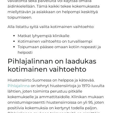
vaivatonta sekä palveluita voi käyttää omalla
äidinkielellään. Tämä kaikki tekee kokemuksesta
miellyttävän ja asiakkaan on helpompi keskittyä
toipumiseen.
Alla listattu syitä valita kotimainen vaihtoehto:
Matkat lyhyempiä klinikalle
Kotimainen vaihtoehto on turvallisempi
Toipumaan pääsee omaan kotiin nopeasti ja
helposti
Pihlajalinnan on laadukas
kotimainen vaihtoehto
Hiustensiirto Suomessa on helppoa ja kätevää.
Pihlajalinna
on tehnyt hiustensiirtoja jo 1970-luvulta
lähtien, joten toiminta perustuu pitkälle
kokemukselle ja ammattitaidolle. Klinikan mukaan
onnistumisprosentti hiustensiirroissa on yli 95, joten
positiivia kokemuksia on kertynyt todella paljon.