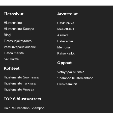
Tietosivut
Arvostelut
Hiustensiirto
Cityklinikka
Hiustensiirto Kauppa
IdealofMeD
Blogi
Asmed
Tietosuojakäytäntö
Estecenter
Vastuuvapauslauseke
Memorial
Tietoa meistä
Katso kaikki
Sivukartta
Oppaat
Kohteet
Vetäytyvä hiusraja
Hiustensiirto Suomessa
Shampoo hiustenlähtöön
Hiustensiirto Turkissa
Hiusvitamiinit
Hiustensiirto Virossa
TOP 6 hiustuotteet
Hair Rejuvenation Shampoo