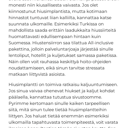
monesti niin kiusallisesta vaivasta. Jos olet
kiinnostunut hiusimplantista, mutta kotimaan
hinnastot tuntuvat liian kalliilta, kannattaa katse
suunnata ulkomaille. Esimerkiksi Turkissa on
mahdollista saada erittäin laadukkaita hiussiirteitä
huomattavasti edullisempaan hintaan kuin
Suomessa. Hiustensiirron saa tilattua All-inclusive
pakettina, jolloin palveluntarjoaja järjestää sinulle
lentoliput, hotellit ja kuljetukset samassa paketissa.
Näin ollen voit rauhassa keskittyä hoito-ohjeiden
noudattamiseen, eikä sinun tarvitse stressata
matkaan liittyvistä asioista.
Hiusimplantti on toimiva ratkaisu kaljuuntumiseen.
Jos sinua vaivaa ohenevat hiukset ja kaljut kohdat
päälaella, kannattaa tutustua sivustoomme.
Pyrimme kertomaan sinulle kaiken tarpeellisen
siitä, mitä sinun tulee tietää hiusimplantteihin
liittyen. Jos haluat tietää enemmän esimerkiksi
ulkomailla tapahtuvasta toimenpiteestä, voit varata