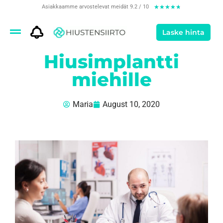
Asiakkaamme arvostelevat meidät 9.2 / 10
★
★
★
★
★
Laske hinta
Hiusimplantti
miehille
Maria
August 10, 2020