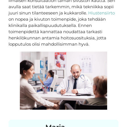
ilmaisen konsultaation tämän sivuston kautta. Sen
avulla saat tietää tarkemmin, mikä tekniikka sopii
juuri sinun tilanteeseen ja kukkarolle.
Hiustensiirto
on nopea ja kivuton toimenpide, joka tehdään
klinikalla paikallispuudutuksella. Ennen
toimenpidettä kannattaa noudattaa tarkasti
henkilökunnan antamia hoitosuosituksia, jotta
lopputulos olisi mahdollisimman hyvä.