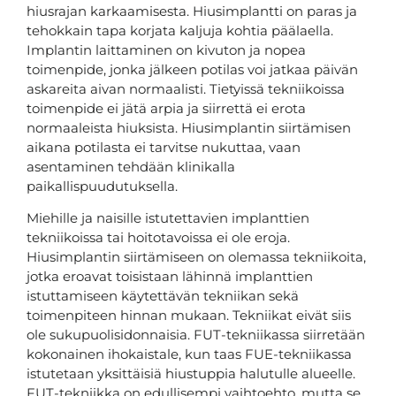
hiusrajan karkaamisesta. Hiusimplantti on paras ja
tehokkain tapa korjata kaljuja kohtia päälaella.
Implantin laittaminen on kivuton ja nopea
toimenpide, jonka jälkeen potilas voi jatkaa päivän
askareita aivan normaalisti. Tietyissä tekniikoissa
toimenpide ei jätä arpia ja siirrettä ei erota
normaaleista hiuksista. Hiusimplantin siirtämisen
aikana potilasta ei tarvitse nukuttaa, vaan
asentaminen tehdään klinikalla
paikallispuudutuksella.
Miehille ja naisille istutettavien implanttien
tekniikoissa tai hoitotavoissa ei ole eroja.
Hiusimplantin siirtämiseen on olemassa tekniikoita,
jotka eroavat toisistaan lähinnä implanttien
istuttamiseen käytettävän tekniikan sekä
toimenpiteen hinnan mukaan. Tekniikat eivät siis
ole sukupuolisidonnaisia. FUT-tekniikassa siirretään
kokonainen ihokaistale, kun taas FUE-tekniikassa
istutetaan yksittäisiä hiustuppia halutulle alueelle.
FUT-tekniikka on edullisempi vaihtoehto, mutta se