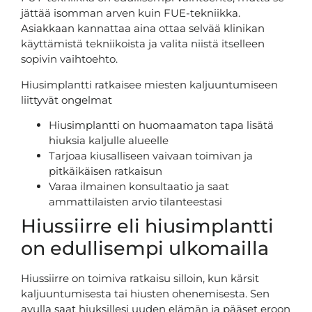
jättää isomman arven kuin FUE-tekniikka.
Asiakkaan kannattaa aina ottaa selvää klinikan
käyttämistä tekniikoista ja valita niistä itselleen
sopivin vaihtoehto.
Hiusimplantti ratkaisee miesten kaljuuntumiseen
liittyvät ongelmat
Hiusimplantti on huomaamaton tapa lisätä
hiuksia kaljulle alueelle
Tarjoaa kiusalliseen vaivaan toimivan ja
pitkäikäisen ratkaisun
Varaa ilmainen konsultaatio ja saat
ammattilaisten arvio tilanteestasi
Hiussiirre eli hiusimplantti
on edullisempi ulkomailla
Hiussiirre on toimiva ratkaisu silloin, kun kärsit
kaljuuntumisesta tai hiusten ohenemisesta. Sen
avulla saat hiuksillesi uuden elämän ja pääset eroon