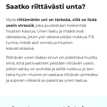
Saatko riittävästi unta?
Myös
riittämätön uni on tärkeää, sillä se lisää
usein stressiä
, joka puolestaan heikentää
hiusten kasvua. Unen laatu ja määrä ovat
ratkaisevia, joten yön aikana pitäisi nukkua 7-9
tuntia, mikäli aiot onnistua hiusten
kasvatuksessa.
Riittävän unen lisäksi sinun on pidettävä huolta
siinä, että petivaatteet pestään riittävän usein,
jolloin sänky on puhdas ja siellä nukkuu jo sen
takia hyvin. Huone on saatava riittävän pimeäksi
ja sopivan viileänä se parantaa unen laatua.