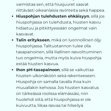
varmistaa sen, että hiusjuuret saavat
riittävästi oikeanlaisia ravinteita sekä happea.
Hiuspohjan tulehdusten ehkäisyyn
, sillä jos
hiuspohjassa on tulehdusta, hiusten kasvu
hidastuu ja pitkittyessään ongelmat vain
kasvavat.
Talin eritykseen
, mikä on luonnollinen öljy
hiuspohjassa. Talituotannon tulee olla
tasapainoinen, sillä liiallinen rasvoittuminen
tuo ongelmia, mutta myös kuiva hiuspohja
estää hiusten kasvua.
Ihon pH-tasapainoon
, sillä se vaikuttaa
hiusten ulkonäköön sekä rakenteeseen.
Hiuspohja on samalla tavalla ihoa kuin
muuallakin kehossa. Jos hiusten kasvatus
on tärkeässä roolissa elämässäsi, niin
huolehdi siitä, että hiuspohjassa ei ole
kuivuutta, liikaa rasvaa tai hilseilyä.