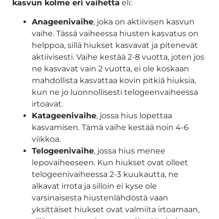
kasvun kolme eri vaihetta
eli:
Anageenivaihe
, joka on aktiivisen kasvun
vaihe. Tässä vaiheessa hiusten kasvatus on
helppoa, sillä hiukset kasvavat ja pitenevät
aktiivisesti. Vaihe kestää 2-8 vuotta, joten jos
ne kasvavat vain 2 vuotta, ei ole koskaan
mahdollista kasvattaa kovin pitkiä hiuksia,
kun ne jo luonnollisesti telogeenvaiheessa
irtoavat.
Katageenivaihe
, jossa hius lopettaa
kasvamisen. Tämä vaihe kestää noin 4-6
viikkoa.
Telogeenivaihe
, jossa hius menee
lepovaiheeseen. Kun hiukset ovat olleet
telogeenivaiheessa 2-3 kuukautta, ne
alkavat irrota ja silloin ei kyse ole
varsinaisesta hiustenlähdöstä vaan
yksittäiset hiukset ovat valmiita irtoamaan,