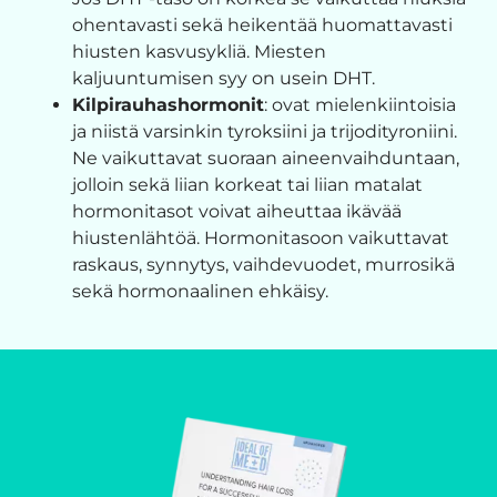
ohentavasti sekä heikentää huomattavasti
hiusten kasvusykliä. Miesten
kaljuuntumisen syy on usein DHT.
Kilpirauhashormonit
: ovat mielenkiintoisia
ja niistä varsinkin tyroksiini ja trijodityroniini.
Ne vaikuttavat suoraan aineenvaihduntaan,
jolloin sekä liian korkeat tai liian matalat
hormonitasot voivat aiheuttaa ikävää
hiustenlähtöä. Hormonitasoon vaikuttavat
raskaus, synnytys, vaihdevuodet, murrosikä
sekä hormonaalinen ehkäisy.