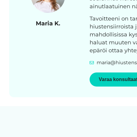
ainutlaatuinen 
Tavoitteeni on tar
Maria K.
hiustensiirroista 
mahdollisissa kys
haluat muuten vai
epäröi ottaa yhte
maria@hiustensi
Varaa konsultaa