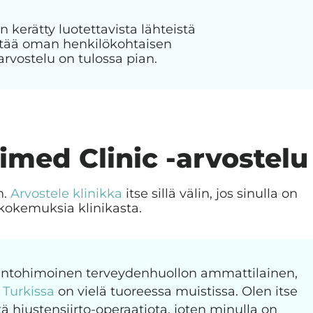
n kerätty luotettavista lähteistä
jättää oman henkilökohtaisen
arvostelu on tulossa pian.
imed Clinic -arvostelu
n.
Arvostele klinikka
itse sillä välin, jos sinulla on
kokemuksia klinikasta.
 intohimoinen terveydenhuollon ammattilainen,
o Turkissa
on vielä tuoreessa muistissa. Olen itse
ä hiustensiirto-operaatiota, joten minulla on