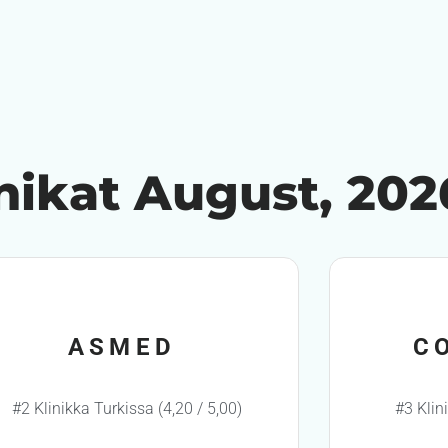
inikat August, 202
ASMED
C
#2 Klinikka Turkissa (4,20 / 5,00)
#3 Klin