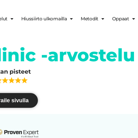
elut
Hiussiirto ulkomailla
Metodit
Oppaat
nic -arvostelu
kan pisteet
aile sivulla