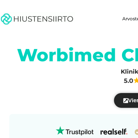
Arvost
Worbimed Cli
Klini
5.0
Vier