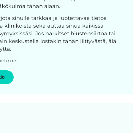
näkökulma tähän alaan.
jota sinulle tarkkaa ja luotettavaa tietoa
ja klinikoista sekä auttaa sinua kaikissa
ymyksissäsi. Jos harkitset hiustensiirtoa tai
n keskustella jostakin tähän liittyvästä, älä
yttä.
irto.net
tio