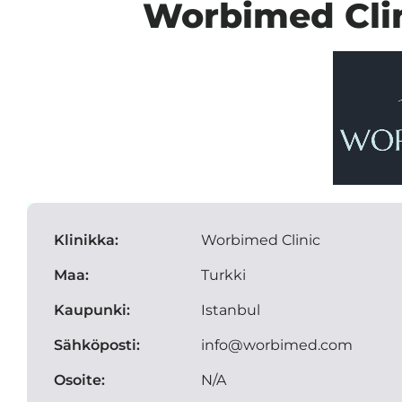
Worbimed Clin
Klinikka:
Worbimed Clinic
Maa:
Turkki
Kaupunki:
Istanbul
Sähköposti:
info@worbimed.com
Osoite:
N/A