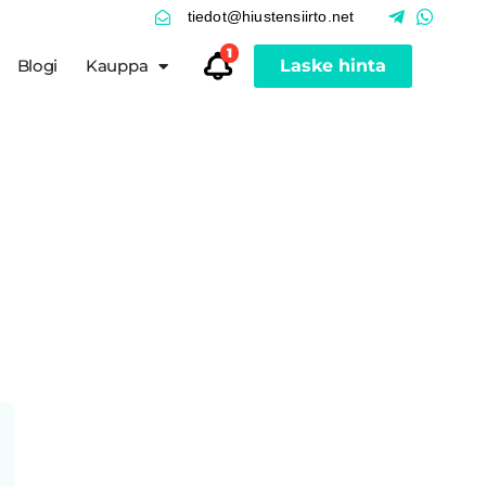
tiedot@hiustensiirto.net
1
Blogi
Kauppa
Laske hinta