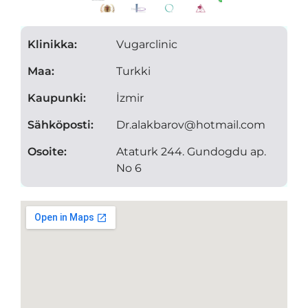
Klinikka:
Vugarclinic
Maa:
Turkki
Kaupunki:
İzmir
Sähköposti:
Dr.alakbarov@hotmail.com
Osoite:
Ataturk 244. Gundogdu ap.
No 6