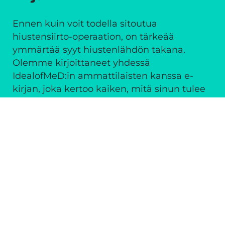
Ennen kuin voit todella sitoutua
hiustensiirto-operaation, on tärkeää
ymmärtää syyt hiustenlähdön takana.
Olemme kirjoittaneet yhdessä
IdealofMeD:in ammattilaisten kanssa e-
kirjan, joka kertoo kaiken, mitä sinun tulee
tietää hiustenlähdöstä. Voit ladata kirjan
täysin ilmaiseksi sivuiltamme.
Lataa e-kirja
Usein kysytyt kysymykset