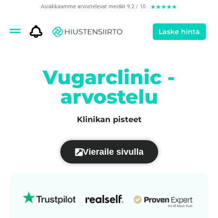
Asiakkaamme arvostelevat meidät 9.2 / 10
★
★
★
★
★
Laske hinta
Vugarclinic -
arvostelu
Klinikan pisteet
Vieraile sivulla