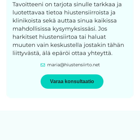
Tavoitteeni on tarjota sinulle tarkkaa ja
luotettavaa tietoa hiustensiirroista ja
klinikoista sekä auttaa sinua kaikissa
mahdollisissa kysymyksissäsi. Jos
harkitset hiustensiirtoa tai haluat
muuten vain keskustella jostakin tähän
liittyvästä, älä epäröi ottaa yhteyttä.
maria@hiustensiirto.net
Varaa konsultaatio