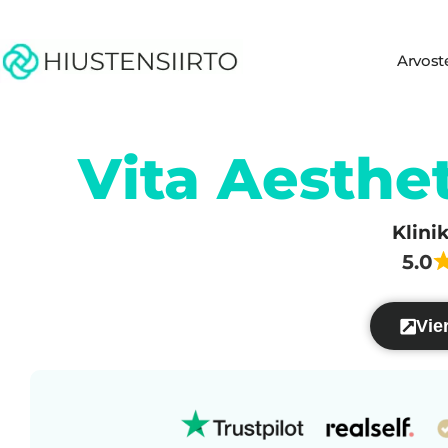
Arvost
Vita Aesthet
Klini
5.0
Vier