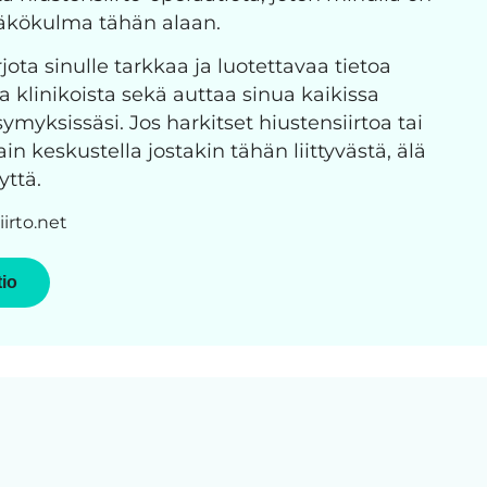
näkökulma tähän alaan.
jota sinulle tarkkaa ja luotettavaa tietoa
ja klinikoista sekä auttaa sinua kaikissa
ymyksissäsi. Jos harkitset hiustensiirtoa tai
n keskustella jostakin tähän liittyvästä, älä
yttä.
irto.net
tio