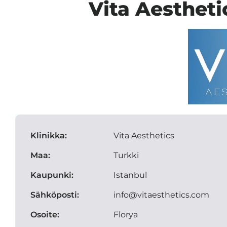
Vita Aestheti
Klinikka:
Vita Aesthetics
Maa:
Turkki
Kaupunki:
Istanbul
Sähköposti:
info@vitaesthetics.com
Osoite:
Florya