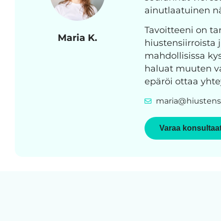
ainutlaatuinen 
Tavoitteeni on tar
Maria K.
hiustensiirroista 
mahdollisissa kys
haluat muuten vai
epäröi ottaa yhte
maria@hiustensi
Varaa konsultaa