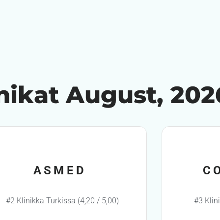
inikat August, 202
ASMED
C
#2 Klinikka Turkissa (4,20 / 5,00)
#3 Klin