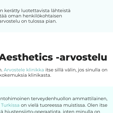
n kerätty luotettavista lähteistä
jättää oman henkilökohtaisen
arvostelu on tulossa pian.
 Aesthetics -arvostelu
n.
Arvostele klinikka
itse sillä välin, jos sinulla on
kokemuksia klinikasta.
 intohimoinen terveydenhuollon ammattilainen,
o Turkissa
on vielä tuoreessa muistissa. Olen itse
ä hiustensiirto-operaatiota, joten minulla on