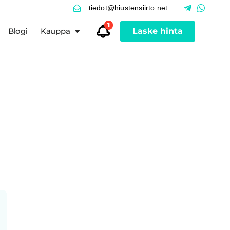
tiedot@hiustensiirto.net
1
Blogi
Kauppa
Laske hinta