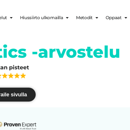
elut
Hiussiirto ulkomailla
Metodit
Oppaat
ics -arvostelu
kan pisteet
aile sivulla