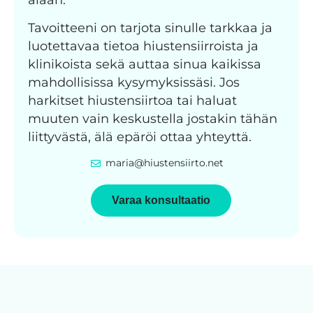
Tavoitteeni on tarjota sinulle tarkkaa ja
luotettavaa tietoa hiustensiirroista ja
klinikoista sekä auttaa sinua kaikissa
mahdollisissa kysymyksissäsi. Jos
harkitset hiustensiirtoa tai haluat
muuten vain keskustella jostakin tähän
liittyvästä, älä epäröi ottaa yhteyttä.
maria@hiustensiirto.net
Varaa konsultaatio