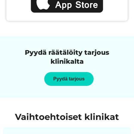
Pyydä räätälöity tarjous
klinikalta
Pyydä tarjous
Vaihtoehtoiset klinikat