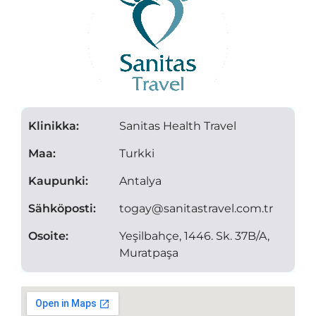
Klinikka:
Sanitas Health Travel
Maa:
Turkki
Kaupunki:
Antalya
Sähköposti:
togay@sanitastravel.com.tr
Osoite:
Yeşilbahçe, 1446. Sk. 37B/A,
Muratpaşa