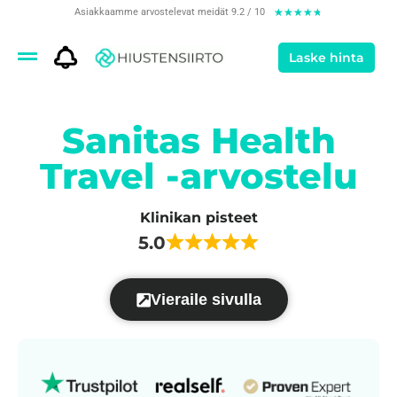
Asiakkaamme arvostelevat meidät 9.2 / 10
★
★
★
★
★
Laske hinta
Sanitas Health
Travel -arvostelu
Klinikan pisteet
5.0
Vieraile sivulla