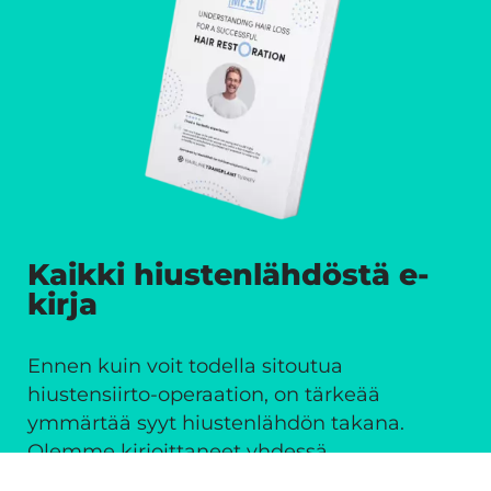
Kaikki hiustenlähdöstä e-
kirja
Ennen kuin voit todella sitoutua
hiustensiirto-operaation, on tärkeää
ymmärtää syyt hiustenlähdön takana.
Olemme kirjoittaneet yhdessä
IdealofMeD:in ammattilaisten kanssa e-