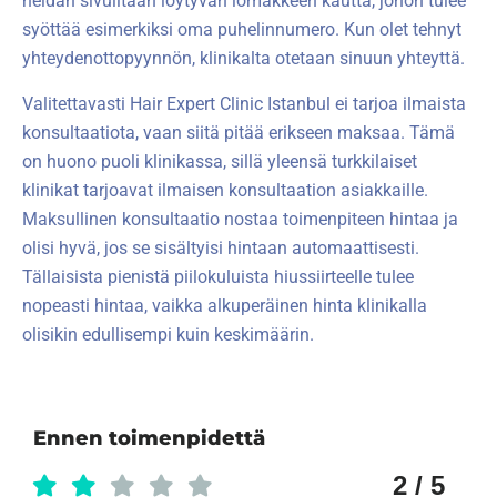
heidän sivuiltaan löytyvän lomakkeen kautta, johon tulee
syöttää esimerkiksi oma puhelinnumero. Kun olet tehnyt
yhteydenottopyynnön, klinikalta otetaan sinuun yhteyttä.
Valitettavasti Hair Expert Clinic Istanbul ei tarjoa ilmaista
konsultaatiota, vaan siitä pitää erikseen maksaa. Tämä
on huono puoli klinikassa, sillä yleensä turkkilaiset
klinikat tarjoavat ilmaisen konsultaation asiakkaille.
Maksullinen konsultaatio nostaa toimenpiteen hintaa ja
olisi hyvä, jos se sisältyisi hintaan automaattisesti.
Tällaisista pienistä piilokuluista hiussiirteelle tulee
nopeasti hintaa, vaikka alkuperäinen hinta klinikalla
olisikin edullisempi kuin keskimäärin.
Ennen toimenpidettä
2 / 5