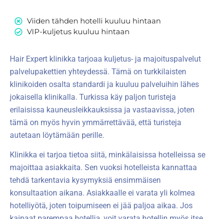
Viiden tähden hotelli kuuluu hintaan
VIP-kuljetus kuuluu hintaan
Hair Expert klinikka tarjoaa kuljetus- ja majoituspalvelut
palvelupakettien yhteydessä. Tämä on turkkilaisten
klinikoiden osalta standardi ja kuuluu palveluihin lähes
jokaisella klinikalla. Turkissa käy paljon turisteja
erilaisissa kauneusleikkauksissa ja vastaavissa, joten
tämä on myös hyvin ymmärrettävää, että turisteja
autetaan löytämään perille.
Klinikka ei tarjoa tietoa siitä, minkälaisissa hotelleissa se
majoittaa asiakkaita. Sen vuoksi hotelleista kannattaa
tehdä tarkentavia kysymyksiä ensimmäisen
konsultaation aikana. Asiakkaalle ei varata yli kolmea
hotelliyötä, joten toipumiseen ei jää paljoa aikaa. Jos
kaipaat parempaa hotellia, voit varata hotellin myös itse.