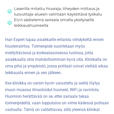
Laserilla mitattu hiusraja, tiheyden mittaus ja
luovuttaja-alueen valintaan käytettävä työkalu
EU:n säätelemä sairaala omalla yksityisellä
leikkaushuoneella
Hair Expert lupaa asiakkaille erilaista viihdykettä ennen
hiustensiirtoa. Toimenpide suoritetaan myös
miellyttävässä ja korkeatasoisessa tuolissa, jotta
asiakkaalla olisi mahdollisimman hyvä olla. Klinikalla on
oma piha ja ympäristö, jossa potilaat voivat viettää aikaa
leikkausta ennen ja sen jälkeen.
Itse klinikka on varsin hyvin varusteltu ja sieltä löytyy
muun muassa ilmastoidut huoneet, WiFi ja ravintola.
Huomion herättävää on se, ettei sairaala takaa
toimenpidettä, vaan lopputulos on viime kädessä potilaan
vastuulla. Tämä on valitettavaa, sillä yleensä klinikat