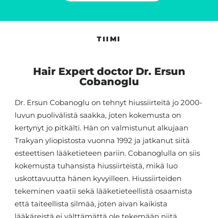
TIIMI
Hair Expert doctor Dr. Ersun
Cobanoglu
Dr. Ersun Cobanoglu on tehnyt hiussiirteitä jo 2000-
luvun puolivälistä saakka, joten kokemusta on
kertynyt jo pitkälti. Hän on valmistunut alkujaan
Trakyan yliopistosta vuonna 1992 ja jatkanut siitä
esteettisen lääketieteen pariin. Cobanoglulla on siis
kokemusta tuhansista hiussiirteistä, mikä luo
uskottavuutta hänen kyvyilleen. Hiussiirteiden
tekeminen vaatii sekä lääketieteellistä osaamista
että taiteellista silmää, joten aivan kaikista
lääkäreistä ei välttämättä ole tekemään niitä.