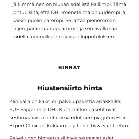
jälkimmäinen on hiukan edellistä kalliimpi. Tämä
johtuu siitä, että DHI -menetelmä on uudempi ja
kaikin puolin parempi. Se jättää pienemmän
jäljen, parantuu nopeammin ja sen avulla saa
todella luonnollisen näköisen lopputuloksen.
HINNAT
Hiustensiirto hinta
Klinikalla on kaksi eri palvelupakettia asiakkaille:
FUE Sapphire ja DHI. Kummatkin paketit ovat
keskimääräistä hintatasoa edullisempia, joten Hair
Expert Clinic on kukkaroa ajatellen hyvä vaihtoehto.
Palveluiden hintaan sisältyvät seuraavat asiat: