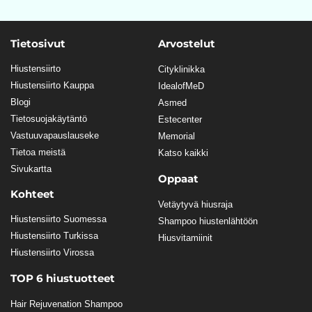
Tietosivut
Arvostelut
Hiustensiirto
Cityklinikka
Hiustensiirto Kauppa
IdealofMeD
Blogi
Asmed
Tietosuojakäytäntö
Estecenter
Vastuuvapauslauseke
Memorial
Tietoa meistä
Katso kaikki
Sivukartta
Oppaat
Kohteet
Vetäytyvä hiusraja
Hiustensiirto Suomessa
Shampoo hiustenlähtöön
Hiustensiirto Turkissa
Hiusvitamiinit
Hiustensiirto Virossa
TOP 6 hiustuotteet
Hair Rejuvenation Shampoo