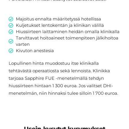
Majoitus ennalta määritetyssä hotellissa
Kuljetukset lentokentän ja klinikan välillä
Hiussiirteen laittaminen heidän omalla klinikalla
Tarvittavat hoitoaineet toimenpiteen jälkihoitoa
varten
Kivuton anestesia
Lopullinen hinta muodostuu itse klinikalla
tehtävästä operaatiosta sekä lennoista. Klinikka
tarjoaa Sapphire FUE -menetelmällä tehdyn
hiussiirteen hintaan 1 300 euroa. Jos valitset DHI-
menetelmän, niin hinnaksi tulee silloin 1 700 euroa.
Usein kysytyt kysymykset