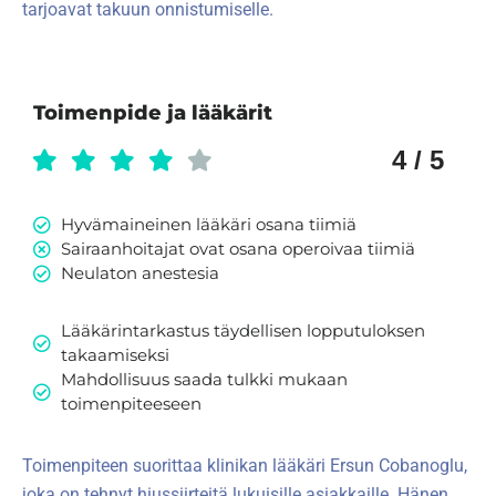
tarjoavat takuun onnistumiselle.
Toimenpide ja lääkärit
4 / 5
Hyvämaineinen lääkäri osana tiimiä
Sairaanhoitajat ovat osana operoivaa tiimiä
Neulaton anestesia
Lääkärintarkastus täydellisen lopputuloksen
takaamiseksi
Mahdollisuus saada tulkki mukaan
toimenpiteeseen
Toimenpiteen suorittaa klinikan lääkäri Ersun Cobanoglu,
joka on tehnyt hiussiirteitä lukuisille asiakkaille. Hänen