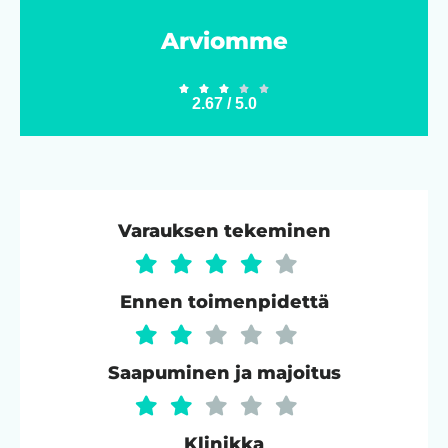
Arviomme





2.67 / 5.0
Varauksen tekeminen
Ennen toimenpidettä
Saapuminen ja majoitus
Klinikka