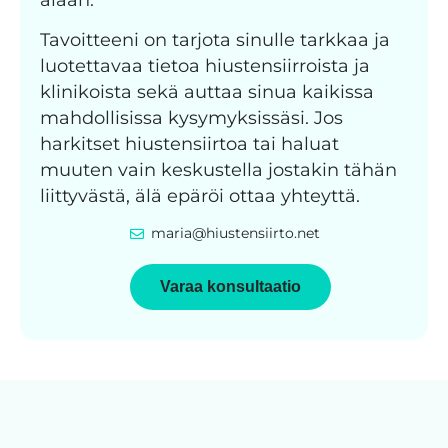
Tavoitteeni on tarjota sinulle tarkkaa ja
luotettavaa tietoa hiustensiirroista ja
klinikoista sekä auttaa sinua kaikissa
mahdollisissa kysymyksissäsi. Jos
harkitset hiustensiirtoa tai haluat
muuten vain keskustella jostakin tähän
liittyvästä, älä epäröi ottaa yhteyttä.
maria@hiustensiirto.net
Varaa konsultaatio