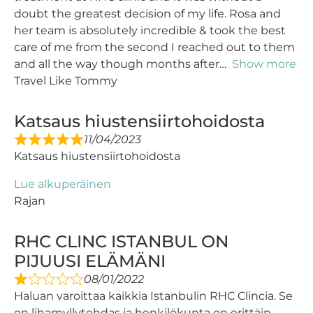
doubt the greatest decision of my life. Rosa and
her team is absolutely incredible & took the best
care of me from the second I reached out to them
and all the way though months after
Show more
Travel Like Tommy
Katsaus hiustensiirtohoidosta
11/04/2023
Katsaus hiustensiirtohoidosta
Lue alkuperäinen
Rajan
RHC CLINC ISTANBUL ON
PIJUUSI ELÄMÄNI
08/01/2022
Haluan varoittaa kaikkia Istanbulin RHC Clincia. Se
on lihamyllytehdas ja henkilökunta on erittäin