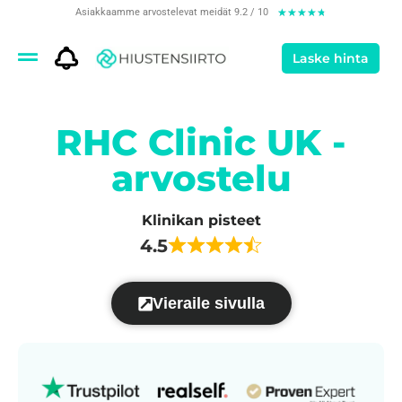
Asiakkaamme arvostelevat meidät 9.2 / 10
★
★
★
★
★
Laske hinta
RHC Clinic UK -
arvostelu
Klinikan pisteet
4.5
Vieraile sivulla