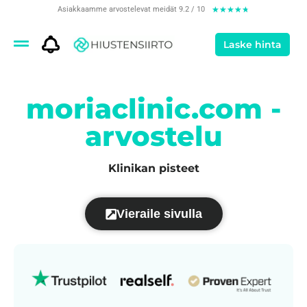
Asiakkaamme arvostelevat meidät 9.2 / 10
★
★
★
★
★
Laske hinta
moriaclinic.com -
arvostelu
Klinikan pisteet
Vieraile sivulla