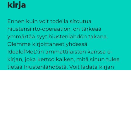
kirja
Ennen kuin voit todella sitoutua
hiustensiirto-operaation, on tärkeää
ymmärtää syyt hiustenlähdön takana.
Olemme kirjoittaneet yhdessä
IdealofMeD:in ammattilaisten kanssa e-
kirjan, joka kertoo kaiken, mitä sinun tulee
tietää hiustenlähdöstä. Voit ladata kirjan
täysin ilmaiseksi sivuiltamme.
Lataa e-kirja
Usein kysytyt kysymykset