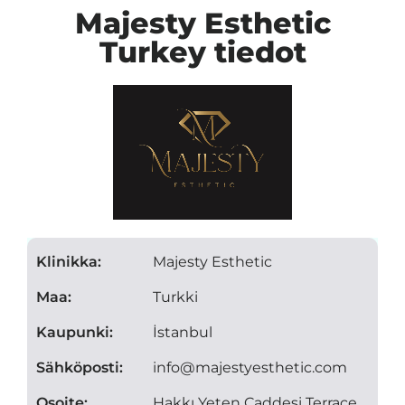
Majesty Esthetic
Turkey tiedot
Klinikka:
Majesty Esthetic
Maa:
Turkki
Kaupunki:
İstanbul
Sähköposti:
info@majestyesthetic.com
Osoite:
Hakkı Yeten Caddesi Terrace