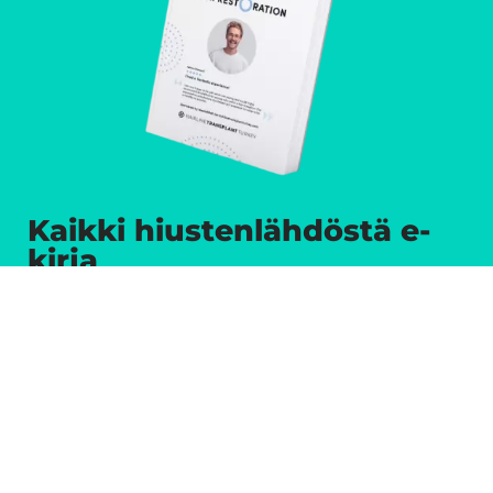
Kaikki hiustenlähdöstä e-
kirja
Ennen kuin voit todella sitoutua
hiustensiirto-operaation, on tärkeää
ymmärtää syyt hiustenlähdön takana.
Olemme kirjoittaneet yhdessä
IdealofMeD:in ammattilaisten kanssa e-
kirjan, joka kertoo kaiken, mitä sinun tulee