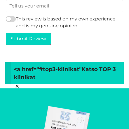
This review is based on my own experience
and is my genuine opinion.
Submit Review
<a href="#top3-klinikat"
Katso TOP 3
klinikat
×