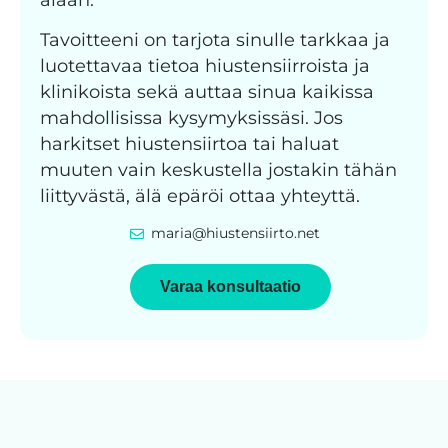
Tavoitteeni on tarjota sinulle tarkkaa ja
luotettavaa tietoa hiustensiirroista ja
klinikoista sekä auttaa sinua kaikissa
mahdollisissa kysymyksissäsi. Jos
harkitset hiustensiirtoa tai haluat
muuten vain keskustella jostakin tähän
liittyvästä, älä epäröi ottaa yhteyttä.
maria@hiustensiirto.net
Varaa konsultaatio