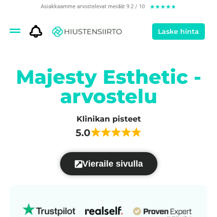
Asiakkaamme arvostelevat meidät 9.2 / 10
★
★
★
★
★
Laske hinta
Majesty Esthetic -
arvostelu
Klinikan pisteet
5.0
Vieraile sivulla