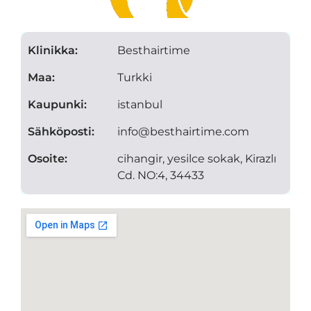
Klinikka:
Besthairtime
Maa:
Turkki
Kaupunki:
istanbul
Sähköposti:
info@besthairtime.com
Osoite:
cihangir, yesilce sokak, Kirazlı
Cd. NO:4, 34433