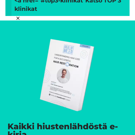
<a href="#top3-klinikat"
Katso TOP 3
klinikat
×
Kaikki hiustenlähdöstä e-
kirja