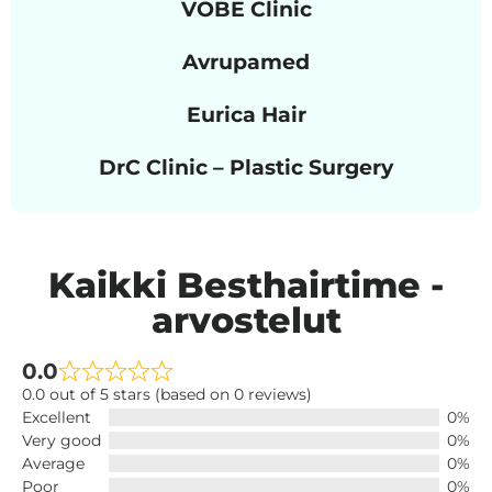
VOBE Clinic
Avrupamed
Eurica Hair
DrC Clinic – Plastic Surgery
Kaikki Besthairtime -
arvostelut
0.0
0.0 out of 5 stars (based on 0 reviews)
Excellent
0%
Very good
0%
Average
0%
Poor
0%