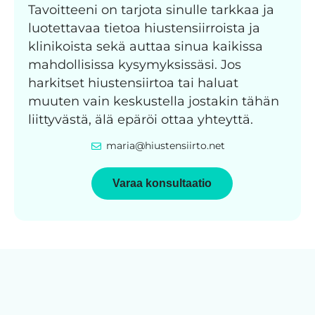
Tavoitteeni on tarjota sinulle tarkkaa ja
luotettavaa tietoa hiustensiirroista ja
klinikoista sekä auttaa sinua kaikissa
mahdollisissa kysymyksissäsi. Jos
harkitset hiustensiirtoa tai haluat
muuten vain keskustella jostakin tähän
liittyvästä, älä epäröi ottaa yhteyttä.
maria@hiustensiirto.net
Varaa konsultaatio