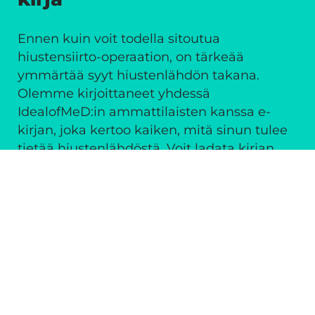
Ennen kuin voit todella sitoutua
hiustensiirto-operaation, on tärkeää
ymmärtää syyt hiustenlähdön takana.
Olemme kirjoittaneet yhdessä
IdealofMeD:in ammattilaisten kanssa e-
kirjan, joka kertoo kaiken, mitä sinun tulee
tietää hiustenlähdöstä. Voit ladata kirjan
täysin ilmaiseksi sivuiltamme.
Lataa e-kirja
Usein kysytyt kysymykset