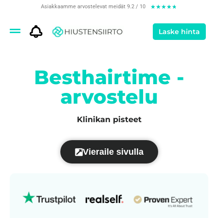
Asiakkaamme arvostelevat meidät 9.2 / 10
★
★
★
★
★
Laske hinta
Besthairtime -
arvostelu
Klinikan pisteet
Vieraile sivulla