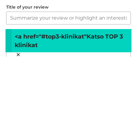
Title of your review
Your review
<a href="#top3-klinikat"
Katso TOP 3
klinikat
×
Your name
Your email
This review is based on my own experience