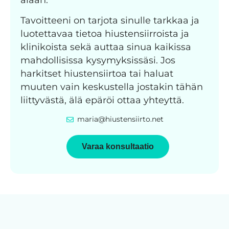
Tavoitteeni on tarjota sinulle tarkkaa ja
luotettavaa tietoa hiustensiirroista ja
klinikoista sekä auttaa sinua kaikissa
mahdollisissa kysymyksissäsi. Jos
harkitset hiustensiirtoa tai haluat
muuten vain keskustella jostakin tähän
liittyvästä, älä epäröi ottaa yhteyttä.
maria@hiustensiirto.net
Varaa konsultaatio