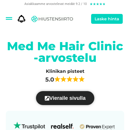
Asiakkaamme arvostelevat meidät 9.2 / 10
★
★
★
★
★
Laske hinta
Med Me Hair Clinic
-arvostelu
Klinikan pisteet
5.0
Vieraile sivulla