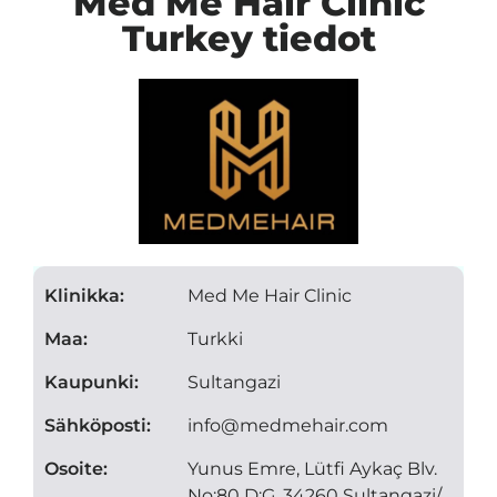
Med Me Hair Clinic
Turkey tiedot
Klinikka:
Med Me Hair Clinic
Maa:
Turkki
Kaupunki:
Sultangazi
Sähköposti:
info@medmehair.com
Osoite:
Yunus Emre, Lütfi Aykaç Blv.
No:80 D:G, 34260 Sultangazi/