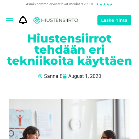
Asiakkaamme arvostelevat meidät 9.2 / 10
★
★
★
★
★
Laske hinta
Hiustensiirrot
tehdään eri
tekniikoita käyttäen
Sanna E
August 1, 2020