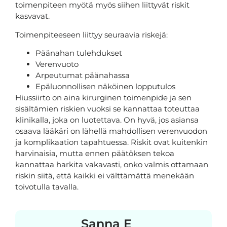
toimenpiteen myötä myös siihen liittyvät riskit
kasvavat.
Toimenpiteeseen liittyy seuraavia riskejä:
Päänahan tulehdukset
Verenvuoto
Arpeutumat päänahassa
Epäluonnollisen näköinen lopputulos
Hiussiirto on aina kirurginen toimenpide ja sen
sisältämien riskien vuoksi se kannattaa toteuttaa
klinikalla, joka on luotettava. On hyvä, jos asiansa
osaava lääkäri on lähellä mahdollisen verenvuodon
ja komplikaation tapahtuessa. Riskit ovat kuitenkin
harvinaisia, mutta ennen päätöksen tekoa
kannattaa harkita vakavasti, onko valmis ottamaan
riskin siitä, että kaikki ei välttämättä menekään
toivotulla tavalla.
Sanna E