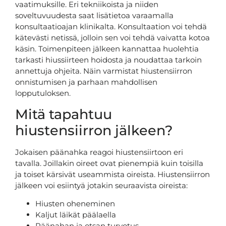
vaatimuksille. Eri tekniikoista ja niiden
soveltuvuudesta saat lisätietoa varaamalla
konsultaatioajan klinikalta. Konsultaation voi tehdä
kätevästi netissä, jolloin sen voi tehdä vaivatta kotoa
käsin. Toimenpiteen jälkeen kannattaa huolehtia
tarkasti hiussiirteen hoidosta ja noudattaa tarkoin
annettuja ohjeita. Näin varmistat hiustensiirron
onnistumisen ja parhaan mahdollisen
lopputuloksen.
Mitä tapahtuu
hiustensiirron jälkeen?
Jokaisen päänahka reagoi hiustensiirtoon eri
tavalla. Joillakin oireet ovat pienempiä kuin toisilla
ja toiset kärsivät useammista oireista. Hiustensiirron
jälkeen voi esiintyä jotakin seuraavista oireista:
Hiusten oheneminen
Kaljut läikät päälaella
Päänahan ja otsan turvotus