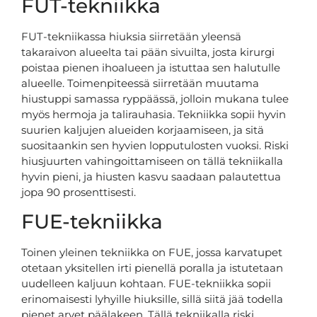
FUT-tekniikka
FUT-tekniikassa hiuksia siirretään yleensä
takaraivon alueelta tai pään sivuilta, josta kirurgi
poistaa pienen ihoalueen ja istuttaa sen halutulle
alueelle. Toimenpiteessä siirretään muutama
hiustuppi samassa ryppäässä, jolloin mukana tulee
myös hermoja ja talirauhasia. Tekniikka sopii hyvin
suurien kaljujen alueiden korjaamiseen, ja sitä
suositaankin sen hyvien lopputulosten vuoksi. Riski
hiusjuurten vahingoittamiseen on tällä tekniikalla
hyvin pieni, ja hiusten kasvu saadaan palautettua
jopa 90 prosenttisesti.
FUE-tekniikka
Toinen yleinen tekniikka on FUE, jossa karvatupet
otetaan yksitellen irti pienellä poralla ja istutetaan
uudelleen kaljuun kohtaan. FUE-tekniikka sopii
erinomaisesti lyhyille hiuksille, sillä siitä jää todella
pienet arvet päälakeen. Tällä tekniikalla riski