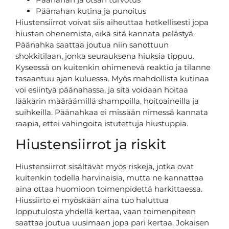
Päänahan kutina ja punoitus
Hiustensiirrot voivat siis aiheuttaa hetkellisesti jopa
hiusten ohenemista, eikä sitä kannata pelästyä.
Päänahka saattaa joutua niin sanottuun
shokkitilaan, jonka seurauksena hiuksia tippuu.
Kyseessä on kuitenkin ohimenevä reaktio ja tilanne
tasaantuu ajan kuluessa. Myös mahdollista kutinaa
voi esiintyä päänahassa, ja sitä voidaan hoitaa
lääkärin määräämillä shampoilla, hoitoaineilla ja
suihkeilla. Päänahkaa ei missään nimessä kannata
raapia, ettei vahingoita istutettuja hiustuppia.
Hiustensiirrot ja riskit
Hiustensiirrot sisältävät myös riskejä, jotka ovat
kuitenkin todella harvinaisia, mutta ne kannattaa
aina ottaa huomioon toimenpidettä harkittaessa.
Hiussiirto ei myöskään aina tuo haluttua
lopputulosta yhdellä kertaa, vaan toimenpiteen
saattaa joutua uusimaan jopa pari kertaa. Jokaisen