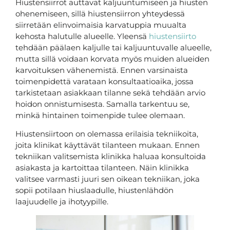
Hiustensiirrot auttavat kaljuuntumiseen ja hiusten
ohenemiseen, sillä hiustensiirron yhteydessä
siirretään elinvoimaisia karvatuppia muualta
kehosta halutulle alueelle. Yleensä
hiustensiirto
tehdään päälaen kaljulle tai kaljuuntuvalle alueelle,
mutta sillä voidaan korvata myös muiden alueiden
karvoituksen vähenemistä. Ennen varsinaista
toimenpidettä varataan konsultaatioaika, jossa
tarkistetaan asiakkaan tilanne sekä tehdään arvio
hoidon onnistumisesta. Samalla tarkentuu se,
minkä hintainen toimenpide tulee olemaan.
Hiustensiirtoon on olemassa erilaisia tekniikoita,
joita klinikat käyttävät tilanteen mukaan. Ennen
tekniikan valitsemista klinikka haluaa konsultoida
asiakasta ja kartoittaa tilanteen. Näin klinikka
valitsee varmasti juuri sen oikean tekniikan, joka
sopii potilaan hiuslaadulle, hiustenlähdön
laajuudelle ja ihotyypille.