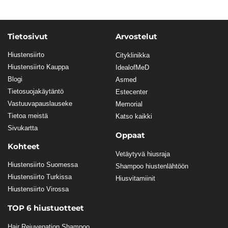
Tietosivut
Arvostelut
Hiustensiirto
Cityklinikka
Hiustensiirto Kauppa
IdealofMeD
Blogi
Asmed
Tietosuojakäytäntö
Estecenter
Vastuuvapauslauseke
Memorial
Tietoa meistä
Katso kaikki
Sivukartta
Oppaat
Kohteet
Vetäytyvä hiusraja
Hiustensiirto Suomessa
Shampoo hiustenlähtöön
Hiustensiirto Turkissa
Hiusvitamiinit
Hiustensiirto Virossa
TOP 6 hiustuotteet
Hair Rejuvenation Shampoo