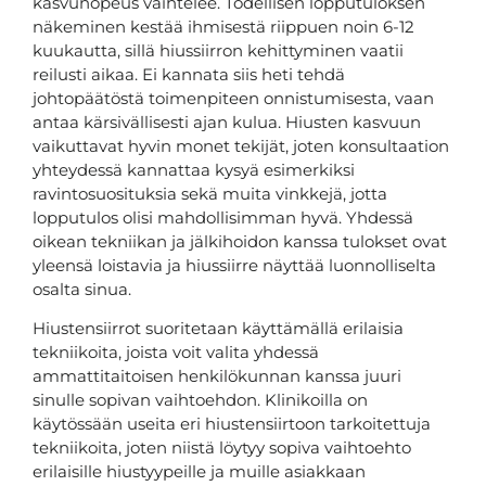
kasvunopeus vaihtelee. Todellisen lopputuloksen
näkeminen kestää ihmisestä riippuen noin 6-12
kuukautta, sillä hiussiirron kehittyminen vaatii
reilusti aikaa. Ei kannata siis heti tehdä
johtopäätöstä toimenpiteen onnistumisesta, vaan
antaa kärsivällisesti ajan kulua. Hiusten kasvuun
vaikuttavat hyvin monet tekijät, joten konsultaation
yhteydessä kannattaa kysyä esimerkiksi
ravintosuosituksia sekä muita vinkkejä, jotta
lopputulos olisi mahdollisimman hyvä. Yhdessä
oikean tekniikan ja jälkihoidon kanssa tulokset ovat
yleensä loistavia ja hiussiirre näyttää luonnolliselta
osalta sinua.
Hiustensiirrot suoritetaan käyttämällä erilaisia
tekniikoita, joista voit valita yhdessä
ammattitaitoisen henkilökunnan kanssa juuri
sinulle sopivan vaihtoehdon. Klinikoilla on
käytössään useita eri hiustensiirtoon tarkoitettuja
tekniikoita, joten niistä löytyy sopiva vaihtoehto
erilaisille hiustyypeille ja muille asiakkaan