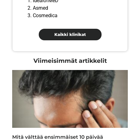
IdealofMeD
Asmed
Cosmedica
Kaikki klinikat
Viimeisimmät artikkelit
Mitä välttää ensimmäiset 10 päivää