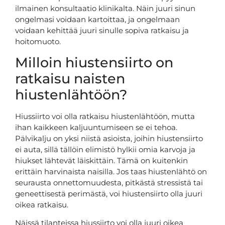
ilmainen konsultaatio klinikalta. Näin juuri sinun
ongelmasi voidaan kartoittaa, ja ongelmaan
voidaan kehittää juuri sinulle sopiva ratkaisu ja
hoitomuoto.
Milloin hiustensiirto on
ratkaisu naisten
hiustenlähtöön?
Hiussiirto voi olla ratkaisu hiustenlähtöön, mutta
ihan kaikkeen kaljuuntumiseen se ei tehoa.
Pälvikalju on yksi niistä asioista, joihin hiustensiirto
ei auta, sillä tällöin elimistö hylkii omia karvoja ja
hiukset lähtevät läiskittäin. Tämä on kuitenkin
erittäin harvinaista naisilla. Jos taas hiustenlähtö on
seurausta onnettomuudesta, pitkästä stressistä tai
geneettisestä perimästä, voi hiustensiirto olla juuri
oikea ratkaisu.
Näissä tilanteissa hiussiirto voi olla juuri oikea