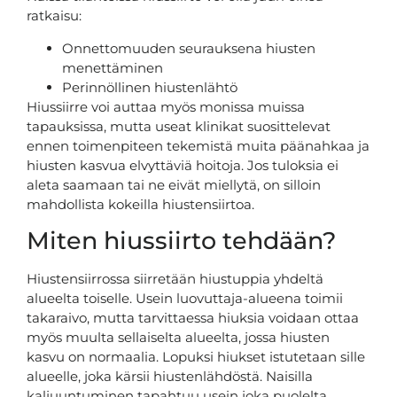
ratkaisu:
Onnettomuuden seurauksena hiusten
menettäminen
Perinnöllinen hiustenlähtö
Hiussiirre voi auttaa myös monissa muissa
tapauksissa, mutta useat klinikat suosittelevat
ennen toimenpiteen tekemistä muita päänahkaa ja
hiusten kasvua elvyttäviä hoitoja. Jos tuloksia ei
aleta saamaan tai ne eivät miellytä, on silloin
mahdollista kokeilla hiustensiirtoa.
Miten hiussiirto tehdään?
Hiustensiirrossa siirretään hiustuppia yhdeltä
alueelta toiselle. Usein luovuttaja-alueena toimii
takaraivo, mutta tarvittaessa hiuksia voidaan ottaa
myös muulta sellaiselta alueelta, jossa hiusten
kasvu on normaalia. Lopuksi hiukset istutetaan sille
alueelle, joka kärsii hiustenlähdöstä. Naisilla
kaljuuntuminen tapahtuu usein joka puolelta