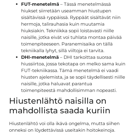
FUT-menetelmä
– Tässä menetelmässä
hiukset siirretään useamman hiustupen
sisältävissä ryppäissä. Ryppäät sisältävät niin
hermoja, talirauhasia kuin muutamia
hiuksiakin. Tekniikka sopii loistavasti niille
naisille, jotka eivät voi tuhlata montaa päivää
toimenpiteeseen. Paranemisaika on tällä
tekniikalla lyhyt, sillä viiltoja ei tarvita.
DHI-menetelmä
– DHI tarkoittaa suoraa
hiussiirtoa, jossa tekotapa on melko sama kuin
FUT-tekniikassa. Tämä menetelmä ei vaadi
hiusten ajelemista, ja se sopii täydellisesti niille
naisille, jotka haluavat parantua
toimenpiteestä mahdollisimman nopeasti.
Hiustenlähtö naisilla on
mahdollista saada kuriin
Hiustenlähtö voi olla ikävä ongelma, mutta siihen
onneksi on löydettävissä useitakin hoitokeinoja.