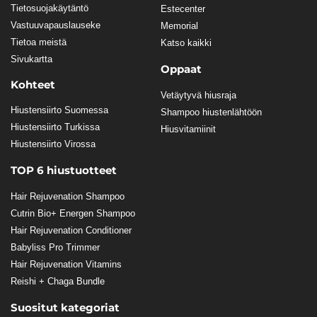
Tietosuojakäytäntö
Estecenter
Vastuuvapauslauseke
Memorial
Tietoa meistä
Katso kaikki
Sivukartta
Oppaat
Kohteet
Vetäytyvä hiusraja
Hiustensiirto Suomessa
Shampoo hiustenlähtöön
Hiustensiirto Turkissa
Hiusvitamiinit
Hiustensiirto Virossa
TOP 6 hiustuotteet
Hair Rejuvenation Shampoo
Cutrin Bio+ Energen Shampoo
Hair Rejuvenation Conditioner
Babyliss Pro Trimmer
Hair Rejuvenation Vitamins
Reishi + Chaga Bundle
Suositut kategoriat