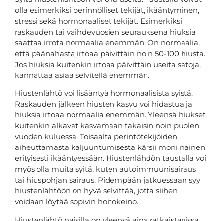
olla esimerkiksi perinnölliset tekijät, ikääntyminen,
stressi sekä hormonaaliset tekijät. Esimerkiksi
raskauden tai vaihdevuosien seurauksena hiuksia
saattaa irrota normaalia enemmän. On normaalia,
että päänahasta irtoaa päivittäin noin 50-100 hiusta.
Jos hiuksia kuitenkin irtoaa päivittäin useita satoja,
kannattaa asiaa selvitellä enemmän.
Hiustenlähtö voi lisääntyä hormonaalisista syistä.
Raskauden jälkeen hiusten kasvu voi hidastua ja
hiuksia irtoaa normaalia enemmän. Yleensä hiukset
kuitenkin alkavat kasvamaan takaisin noin puolen
vuoden kuluessa. Toisaalta perintötekijöiden
aiheuttamasta kaljuuntumisesta kärsii moni nainen
erityisesti ikääntyessään. Hiustenlähdön taustalla voi
myös olla muita syitä, kuten autoimmuunisairaus
tai hiuspohjan sairaus. Pidempään jatkuessaan syy
hiustenlähtöön on hyvä selvittää, jotta siihen
voidaan löytää sopivin hoitokeino.
Hiustenlähtö naisilla on yleensä aina ratkaistavissa