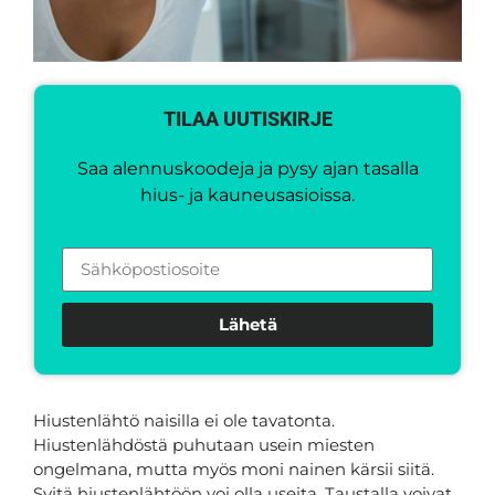
TILAA UUTISKIRJE
Saa alennuskoodeja ja pysy ajan tasalla
hius- ja kauneusasioissa.
Lähetä
Hiustenlähtö naisilla ei ole tavatonta.
Hiustenlähdöstä puhutaan usein miesten
ongelmana, mutta myös moni nainen kärsii siitä.
Syitä hiustenlähtöön voi olla useita. Taustalla voivat