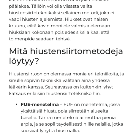
päälakea. Tällöin voi olla viisasta valita
hiustensiirtotekniikaksi sellainen metodi, joka ei
vaadi hiusten ajelemista. Hiukset ovat naisen
kruunu, eikä kovin moni ole valmis ajelemaan
hiuksiaan kokonaan pois edes siksi aikaa, että
toimenpide saadaan tehtyä.
Mitä hiustensiirtometodeja
löytyy?
Hiustensiirtoon on olemassa monia eri tekniikoita, ja
sinulle sopivin tekniikka valitaan aina yhdessä
lääkärin kanssa. Seuraavassa on kuitenkin lyhyt
katsaus erilaisiin hiustensiirtotekniikoihin.
FUE-menetelmä
– FUE on menetelmä, jossa
yksittäisiä hiustuppia siirretään alueelta
toiselle. Tämä menetelmä aiheuttaa pieniä
arpia, ja se sopii täydellisesti niille naisille, jotka
suosivat lyhyttä hiusmallia.