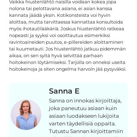
Vaikka hiustenlähtö naisilla voidaan kokea jopa
nolona tai pelottavana asiana, ei asian kanssa
kannata jäädä yksin. Kotikonsteista voi hyvin
aloittaa, mutta tarvittaessa kannattaa konsultoida
myös ihotautilääkäriä. Joskus hiustenlähtö ratkeaa
nopeasti ja syyksi voi osoittautua esimerkiksi
ravintoaineiden puutos, e-pillereiden aloittaminen
tai kuumetauti. Jos hiustenlähtö jatkuu pidemmän
aikaa, on sen syitä hyvä selvittää parhaan
hoitokeinon löytämiseksi. Tarjolla on onneksi useita
hoitokeinoja ja siten ongelma harvoin jää pysyväksi.
Sanna E
Sanna on innokas kirjoittaja,
joka paneutuu asiaan kuin
asiaan luodakseen lukijoita
varten täydellisiä oppaita.
Tutustu Sannan kirjoittamiin