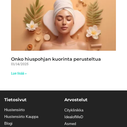
Onko hiuspohjan kuorinta perusteltua
01/14/2025
Lue lisää »
Tietosivut
Arvostelut
Hiustensiirto
Cityklinikka
Hiustensiirto Kauppa
IdealofMeD
Blogi
Asmed