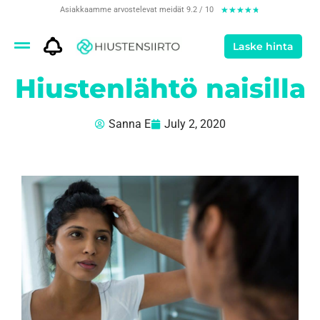
Asiakkaamme arvostelevat meidät 9.2 / 10
★
★
★
★
★
Laske hinta
Hiustenlähtö naisilla
Sanna E
July 2, 2020