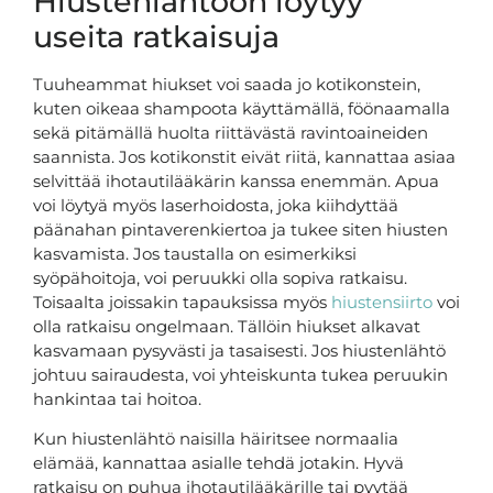
Hiustenlähtöön löytyy
useita ratkaisuja
Tuuheammat hiukset voi saada jo kotikonstein,
kuten oikeaa shampoota käyttämällä, föönaamalla
sekä pitämällä huolta riittävästä ravintoaineiden
saannista. Jos kotikonstit eivät riitä, kannattaa asiaa
selvittää ihotautilääkärin kanssa enemmän. Apua
voi löytyä myös laserhoidosta, joka kiihdyttää
päänahan pintaverenkiertoa ja tukee siten hiusten
kasvamista. Jos taustalla on esimerkiksi
syöpähoitoja, voi peruukki olla sopiva ratkaisu.
Toisaalta joissakin tapauksissa myös
hiustensiirto
voi
olla ratkaisu ongelmaan. Tällöin hiukset alkavat
kasvamaan pysyvästi ja tasaisesti. Jos hiustenlähtö
johtuu sairaudesta, voi yhteiskunta tukea peruukin
hankintaa tai hoitoa.
Kun hiustenlähtö naisilla häiritsee normaalia
elämää, kannattaa asialle tehdä jotakin. Hyvä
ratkaisu on puhua ihotautilääkärille tai pyytää