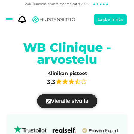
Asiakkaamme arvostelevat meidät 9.2 / 10
★
★
★
★
★
Laske hinta
WB Clinique -
arvostelu
Klinikan pisteet
3.3
Vieraile sivulla