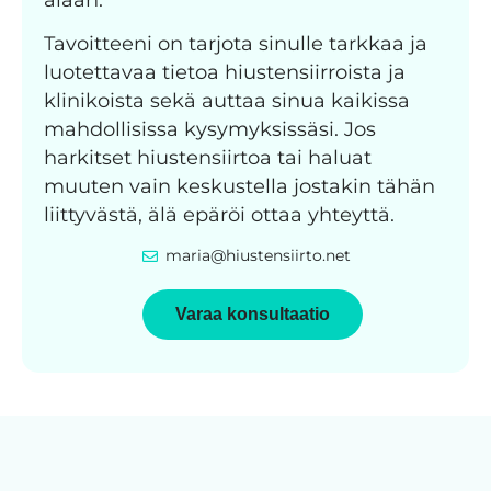
Tavoitteeni on tarjota sinulle tarkkaa ja
luotettavaa tietoa hiustensiirroista ja
klinikoista sekä auttaa sinua kaikissa
mahdollisissa kysymyksissäsi. Jos
harkitset hiustensiirtoa tai haluat
muuten vain keskustella jostakin tähän
liittyvästä, älä epäröi ottaa yhteyttä.
maria@hiustensiirto.net
Varaa konsultaatio