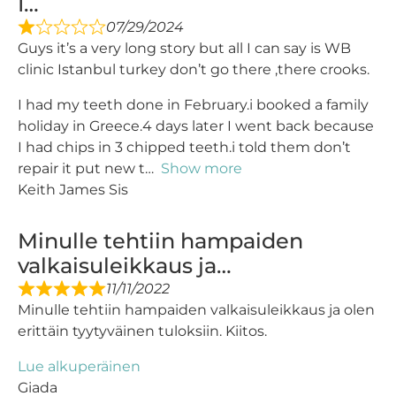
I…
07/29/2024
Guys it’s a very long story but all I can say is WB
clinic Istanbul turkey don’t go there ,there crooks.
I had my teeth done in February.i booked a family
holiday in Greece.4 days later I went back because
I had chips in 3 chipped teeth.i told them don’t
repair it put new t
Show more
Keith James Sis
Minulle tehtiin hampaiden
valkaisuleikkaus ja…
11/11/2022
Minulle tehtiin hampaiden valkaisuleikkaus ja olen
erittäin tyytyväinen tuloksiin. Kiitos.
Lue alkuperäinen
Giada