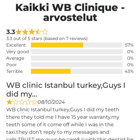
Kaikki WB Clinique -
arvostelut
3.3
3.3 out of 5 stars (based on 7 reviews)
Excellent
57%
Very good
0%
Average
0%
Poor
0%
Terrible
43%
WB clinic Istanbul turkey,Guys I
did my…
08/10/2024
WB clinic Istanbul turkey,Guys I did my teeth
there they told me I have 15 year warranty.my
teeth some of it come off while I was in the
taxi.they don’t reply to my messages and
calls.TRUST me guys be careful with this dentist.he