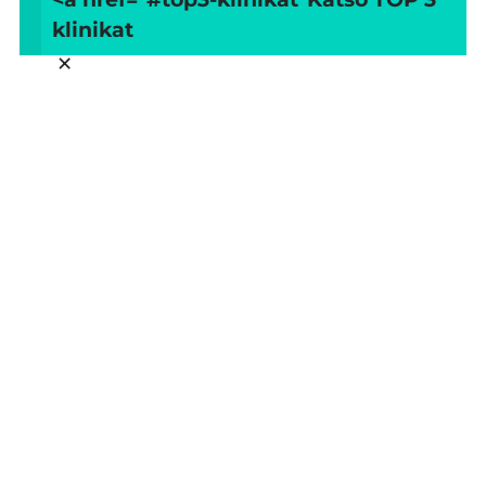
klinikat
×