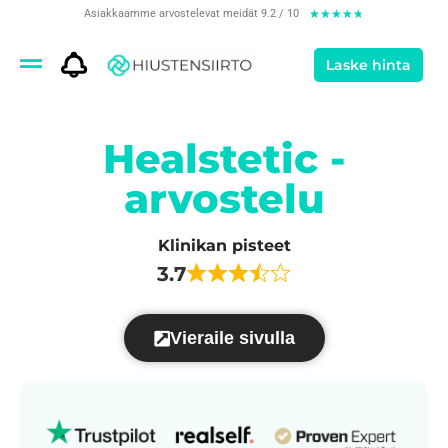
Asiakkaamme arvostelevat meidät 9.2 / 10
★
★
★
★
★
Laske hinta
Healstetic -
arvostelu
Klinikan pisteet
3.7
Vieraile sivulla