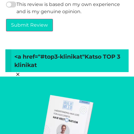
This review is based on my own experience
and is my genuine opinion.
Submit Review
<a href="#top3-klinikat"
Katso TOP 3
klinikat
×