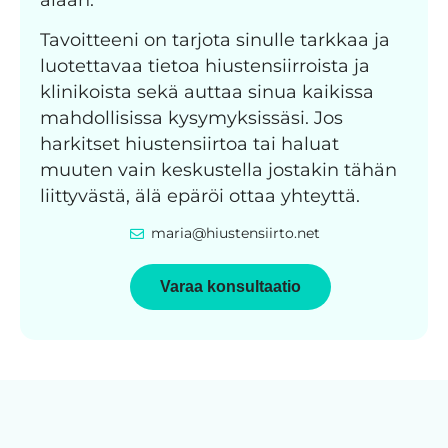
Tavoitteeni on tarjota sinulle tarkkaa ja
luotettavaa tietoa hiustensiirroista ja
klinikoista sekä auttaa sinua kaikissa
mahdollisissa kysymyksissäsi. Jos
harkitset hiustensiirtoa tai haluat
muuten vain keskustella jostakin tähän
liittyvästä, älä epäröi ottaa yhteyttä.
maria@hiustensiirto.net
Varaa konsultaatio