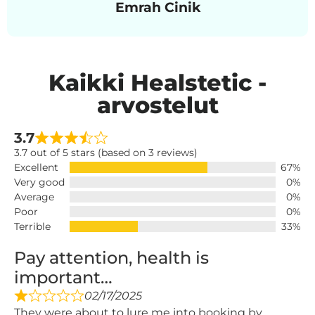
Emrah Cinik
Kaikki Healstetic -
arvostelut
3.7
3.7 out of 5 stars (based on 3 reviews)
Excellent
67%
Very good
0%
Average
0%
Poor
0%
Terrible
33%
Pay attention, health is
important…
02/17/2025
They were about to lure me into booking by