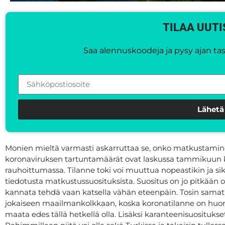
TILAA UUTI
Saa alennuskoodeja ja pysy ajan tasa
Lähetä
Monien mieltä varmasti askarruttaa se, onko matkustaminen 
koronaviruksen tartuntamäärät ovat laskussa tammikuun ko
rauhoittumassa. Tilanne toki voi muuttua nopeastikin ja siks
tiedotusta matkustussuosituksista. Suositus on jo pitkään oll
kannata tehdä vaan katsella vähän eteenpäin. Tosin sama
jokaiseen maailmankolkkaan, koska koronatilanne on huono 
maata edes tällä hetkellä olla. Lisäksi karanteenisuosituks