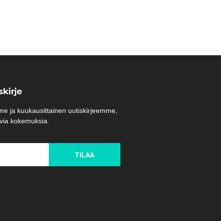
kirje
e ja kuukausittainen uutiskirjeemme,
oivia kokemuksia.
TILAA