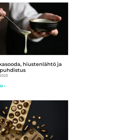
asooda, hiustenlähtö ja
puhdistus
/2025
ää »