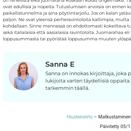
on rehellistä eikä juomaraha koskaan koidu ongelmaksi. Tarj
ovat edullisia ja nopeita. Tutustumisen arvoisia on ennen k
paikallistunnelma ja aina pöytiintarjoilu. Jos on kalan ystävä
paljon. Ne ovat yleensä perheravintoloita kalliimpia, mutta
kohdallaan. Sinne mennessä on ehdottomasti kokeiltava tur
sekä italialaisia että aasialaisia ravintoloita. Juomarahaa el
loppusummasta tai pyöristää loppusumma muuten ylöspä
Sanna E
Sanna on innokas kirjoittaja, joka
lukijoita varten täydellisiä oppaita
tarkemmin täällä.
Hiustensiirto
–
Matkustaminen 
Päivitetty 05/