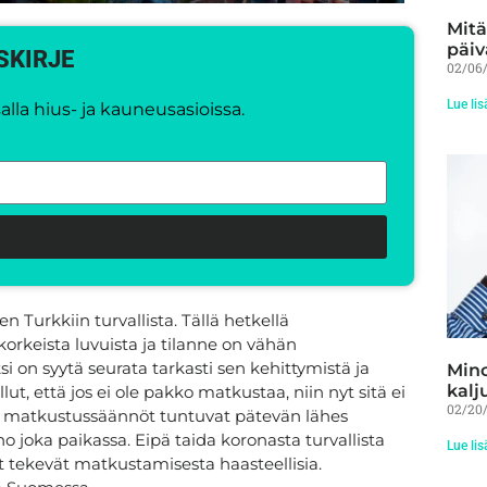
Mitä
päiv
SKIRJE
02/06
Lue lis
lla hius- ja kauneusasioissa.
Turkkiin turvallista. Tällä hetkellä
rkeista luvuista ja tilanne on vähän
i on syytä seurata tarkasti sen kehittymistä ja
Mino
kalj
ut, että jos ei ole pakko matkustaa, niin nyt sitä ei
02/20
t matkustussäännöt tuntuvat pätevän lähes
joka paikassa. Eipä taida koronasta turvallista
Lue lis
et tekevät matkustamisesta haasteellisia.