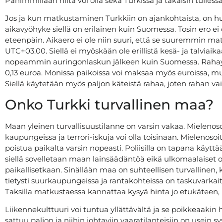
Pahimmillaan niitä voi olla sekä Turkissa ja takaisin tulles
Jos ja kun matkustaminen Turkkiin on ajankohtaista, on huo
aikavyöhyke siellä on erilainen kuin Suomessa. Tosin ero ei o
eteenpäin. Aikaero ei ole niin suuri, että se suuremmin matk
UTC+03.00. Siellä ei myöskään ole erillistä kesä- ja talviai
nopeammin auringonlaskun jälkeen kuin Suomessa. Rahayksi
0,13 euroa. Monissa paikoissa voi maksaa myös euroissa, mut
Siellä käytetään myös paljon käteistä rahaa, joten rahan 
Onko Turkki turvallinen maa?
Maan yleinen turvallisuustilanne on varsin vakaa. Mieleno
kaupungeissa ja terrori-iskuja voi olla toisinaan. Mielenos
poistua paikalta varsin nopeasti. Poliisilla on tapana käyttä
siellä sovelletaan maan lainsäädäntöä eikä ulkomaalaise
paikallisetkaan. Sinällään maa on suhteellisen turvallinen, k
tietysti suurkaupungeissa ja rantakohteissa on taskuvarkait
Taksilla matkustaessa kannattaa kysyä hinta jo etukäteen, k
Liikennekulttuuri voi tuntua yllättävältä ja se poikkeaak
sattuu paljon ja niihin johtaviin vaaratilanteisiin on usein s