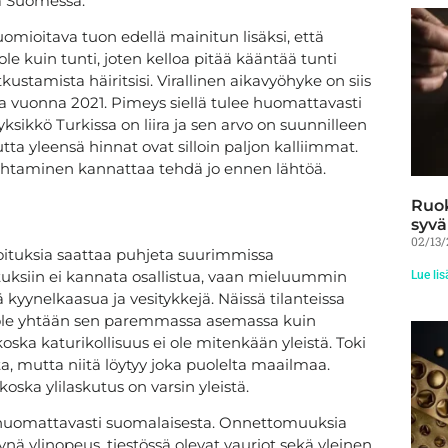
sa Suomessa.
mioitava tuon edellä mainitun lisäksi, että
le kuin tunti, joten kelloa pitää kääntää tunti
ustamista häiritsisi. Virallinen aikavyöhyke on siis
kaa vuonna 2021. Pimeys siellä tulee huomattavasti
kkö Turkissa on liira ja sen arvo on suunnilleen
ta yleensä hinnat ovat silloin paljon kalliimmat.
vaihtaminen kannattaa tehdä jo ennen lähtöä.
Ruok
syvä
02/13
soituksia saattaa puhjeta suurimmissa
oituksiin ei kannata osallistua, vaan mieluummin
Lue lis
ä kyynelkaasua ja vesitykkejä. Näissä tilanteissa
t ole yhtään sen paremmassa asemassa kuin
oska katurikollisuus ei ole mitenkään yleistä. Toki
a, mutta niitä löytyy joka puolelta maailmaa.
oska ylilaskutus on varsin yleistä.
in huomattavasti suomalaisesta. Onnettomuuksia
yynä ylinopeus, tiestössä olevat vauriot sekä yleinen