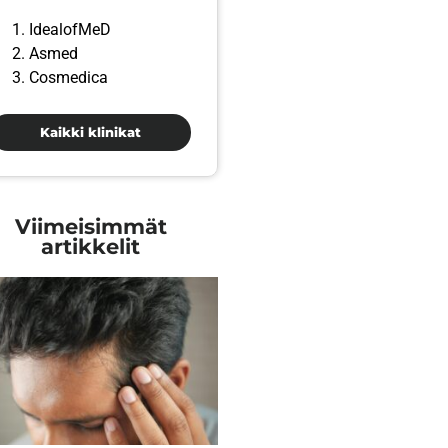
IdealofMeD
Asmed
Cosmedica
Kaikki klinikat
Viimeisimmät
artikkelit