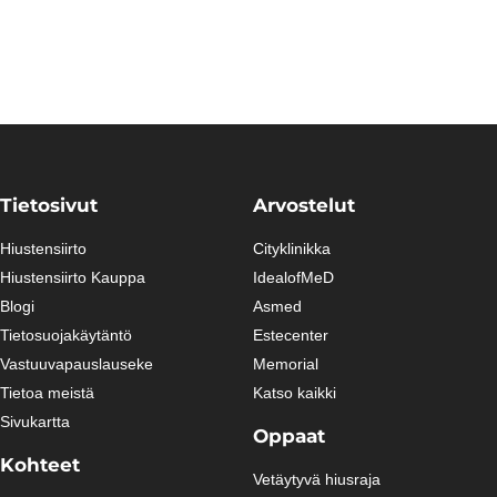
Tietosivut
Arvostelut
Hiustensiirto
Cityklinikka
Hiustensiirto Kauppa
IdealofMeD
Blogi
Asmed
Tietosuojakäytäntö
Estecenter
Vastuuvapauslauseke
Memorial
Tietoa meistä
Katso kaikki
Sivukartta
Oppaat
Kohteet
Vetäytyvä hiusraja