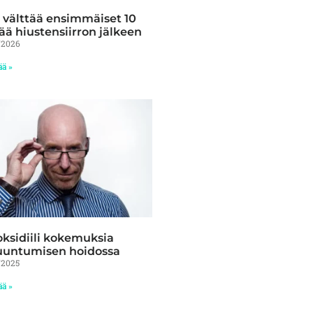
 välttää ensimmäiset 10
ää hiustensiirron jälkeen
/2026
ää »
ksidiili kokemuksia
uuntumisen hoidossa
/2025
ää »