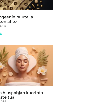
ogeenin puute ja
tenlähtö
2025
ää »
 hiuspohjan kuorinta
steltua
2025