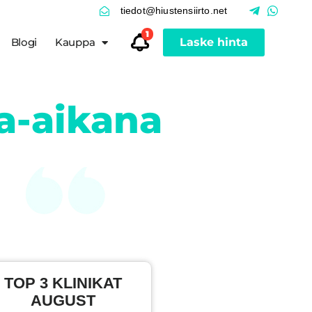
tiedot@hiustensiirto.net
1
Blogi
Kauppa
Laske hinta
a-aikana
TOP 3 KLINIKAT
AUGUST