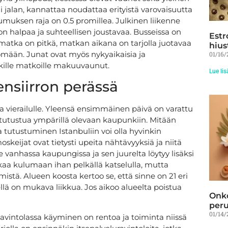
i jalan, kannattaa noudattaa erityistä varovaisuutta
pumuksen raja on 0.5 promillea. Julkinen liikenne
n halpaa ja suhteellisen joustavaa. Busseissa on
Estr
matka on pitkä, matkan aikana on tarjolla juotavaa
hius
ömään. Junat ovat myös nykyaikaisia ja
01/16/
itkille matkoille makuuvaunut.
Lue lis
nsiirron perässä
ierailulle. Yleensä ensimmäinen päivä on varattu
a tutustua ympärillä olevaan kaupunkiin. Mitään
a tutustuminen Istanbuliin voi olla hyvinkin
oskeijat ovat tietysti upeita nähtävyyksiä ja niitä
vanhassa kaupungissa ja sen juurelta löytyy lisäksi
kaa kulumaan ihan pelkällä katselulla, mutta
imistä. Alueen koosta kertoo se, että sinne on 21 eri
ellä on mukava liikkua. Jos aikoo alueelta poistua
Onko
peru
01/14/
Ravintolassa käyminen on rentoa ja toiminta niissä