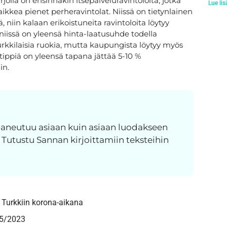
olla on ensinnäkin itsepalveluravintoloita, jotka
Lue lis
aikkea pienet perheravintolat. Niissä on tietynlainen
, niin kalaan erikoistuneita ravintoloita löytyy
 niissä on yleensä hinta-laatusuhde todella
kkilaisia ruokia, mutta kaupungista löytyy myös
i tippiä on yleensä tapana jättää 5-10 %
in.
 paneutuu asiaan kuin asiaan luodakseen
. Tutustu Sannan kirjoittamiin teksteihin
Turkkiin korona-aikana
15/2023