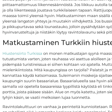
piittaamattomuus liikennesäännöistä. Jos liikkuu autolla ta
ja olla liikenteessä joustava turkkilaiseen tapaan. Rattijuo
maassa toimii yleensä hyvin. Matkustaminen maan sisällä o
yleensä langaton yhteys ja muutakin viihdykettä. Jos bussi
ja pikkupurtavaa sekä lounastauko, jolloin pysähdytään sy
hyvinvarusteltuja ja niistäkin löytyy ravintolavaunu sekä p
Matkustaminen Turkkiin hiuste
Hiustensiirto Turkissa
on monen matkustajan syynä maassa v
tutustumista varten, joten rauhassa voi asettua aloilleen j
pidempää turistireissua ei siihen kohtaan voi ajatella. Mutt
mielenkiintoista. Mitä kaupungissa on tarjolla? Palatsit ja m
kannattaa käydä katsomassa. Suleimanin moskeija sijaitsee 
kaupungin suurin basaarialue. Basaarialueella saa hyvin ai
samalla voi opetella basaareissa tyypillistä käytöstä eli tink
porttia, joista pääsee sisään. Alue on myös katettu, joten si
tyhjin käsin, se vaatii melkoisen lujaa luonnetta.
Ravintolakulttuuri on vanhaa ja perinteitä kunnioitetaan. 