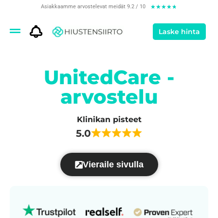
Asiakkaamme arvostelevat meidät 9.2 / 10
★
★
★
★
★
Laske hinta
UnitedCare -
arvostelu
Klinikan pisteet
5.0
Vieraile sivulla