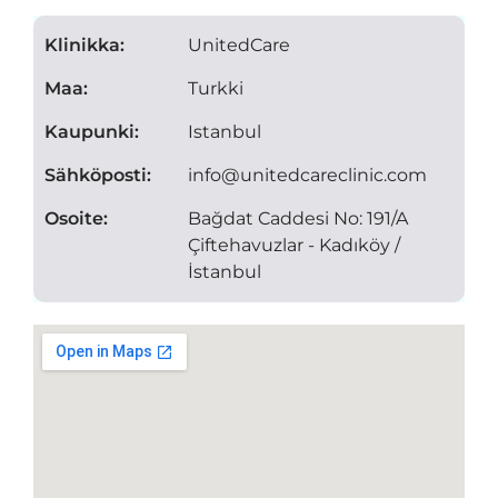
Klinikka:
UnitedCare
Maa:
Turkki
Kaupunki:
Istanbul
Sähköposti:
info@unitedcareclinic.com
Osoite:
Bağdat Caddesi No: 191/A
Çiftehavuzlar - Kadıköy /
İstanbul