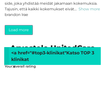
side, joka yhdistää meidät jakamaan kokemuksia.
Tajusin, että kaikki kokemukset eivät
Show more
brandon lrae
Load more
Arvostele UnitedCare
<a href="#top3-klinikat"
Katso TOP 3
Turkey
klinikat
×
Your overall rating
Title of your review
Your review