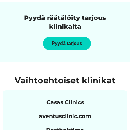
Pyydä räätälöity tarjous
klinikalta
Pyydä tarjous
Vaihtoehtoiset klinikat
Casas Clinics
aventusclinic.com
Besthairtime