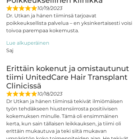
Poikkeuksellinen klinikka
10/19/2023
Dr. Utkan ja hänen tiiminsä tarjoavat
poikkeuksellista palvelua – en yksinkertaisesti voisi
toivoa parempaa kokemusta.
Lue alkuperäinen
Saj
Erittäin kokenut ja omistautunut
tiimi UnitedCare Hair Transplant
Clinicissä
10/18/2023
Dr Utkan ja hänen tiiminsä tekivät ilmiömäisen
työn tehdäkseen hiustensiirrosta positiivisen
kokemuksen minulle. Tämä oli ensimmäinen
kerta, kun sain tällaisen leikkauksen, ja tiimi oli
erittäin mukautuva ja teki siitä mukavan
ympäristön koko toimenpiteiden ajan. He tekivät