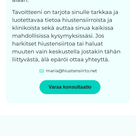
Tavoitteeni on tarjota sinulle tarkkaa ja
luotettavaa tietoa hiustensiirroista ja
klinikoista sekä auttaa sinua kaikissa
mahdollisissa kysymyksissäsi. Jos
harkitset hiustensiirtoa tai haluat
muuten vain keskustella jostakin tähän
liittyvästä, älä epäröi ottaa yhteyttä.
maria@hiustensiirto.net
Varaa konsultaatio