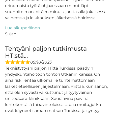
erinomaista työtä ohjaaessaan minut läpi
suunnitelman, pitäen minut ajan tasalla jokaisessa
vaiheessa ja leikkauksen jälkeisessä hoidossa.
Lue alkuperäinen
Sujan
Tehtyäni paljon tutkimusta
HT:stä…
09/18/2023
Teknistyttyäni paljon HT:tä Turkissa, päädyin
yhdyskuntahoitoon tohtori Utkanin kanssa. On
aina riski lentää ulkomaille tuntemattomaan
lääketieteelliseen järjestelmään. Riittää, kun sanon,
että olen syvästi vaikuttunut ja tyytyväinen
unitedcare-klinikkaan. Seuraavina päivinä
lentokentällä tai ravintoloissa tapaa muita, jotka
ovat käyneet saman matkan Turkissa, ja syntyy