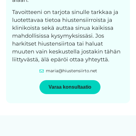
Tavoitteeni on tarjota sinulle tarkkaa ja
luotettavaa tietoa hiustensiirroista ja
klinikoista sekä auttaa sinua kaikissa
mahdollisissa kysymyksissäsi. Jos
harkitset hiustensiirtoa tai haluat
muuten vain keskustella jostakin tähän
liittyvästä, älä epäröi ottaa yhteyttä.
maria@hiustensiirto.net
Varaa konsultaatio