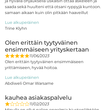
ja hyvällä ohjauksella uskalsin ottaa askeleen ja
saada sekä huulteni että otsani ryppyjä kuntoon.
samaan aikaan kuin olin pitkään haaveillut
Lue alkuperäinen
Trine Klyhn
Olen erittäin tyytyväinen
ensimmäiseen yrityskertaan
11/06/2023
Olen erittäin tyytyväinen ensimmäiseen
yrittämiseen, hyvää hoitoa.
Lue alkuperäinen
Abdiweli Omar Warsame
kauhea asiakaspalvelu
11/02/2023
Minulla on ollut paljon ongelmia hiustenlähtöön