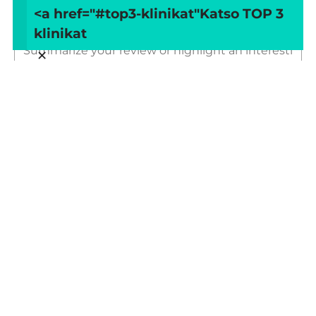
<a href="#top3-klinikat"
Katso TOP 3
Title of your review
klinikat
×
Your review
Your name
Your email