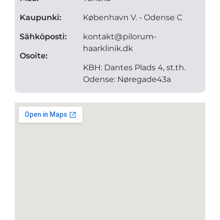
Kaupunki:
København V. - Odense C
Sähköposti:
kontakt@pilorum-
haarklinik.dk
Osoite:
KBH: Dantes Plads 4, st.th.
Odense: Nøregade43a