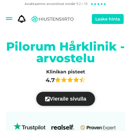
Asiakkaamme arvostelevat meidät 9.2 / 10
★
★
★
★
★
Laske hinta
Pilorum Hårklinik -
arvostelu
Klinikan pisteet
4.7
Vieraile sivulla