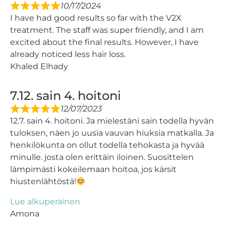
10/17/2024
I have had good results so far with the V2X
treatment. The staff was super friendly, and I am
excited about the final results. However, I have
already noticed less hair loss.
Khaled Elhady
7.12. sain 4. hoitoni
12/07/2023
12.7. sain 4. hoitoni. Ja mielestäni sain todella hyvän
tuloksen, näen jo uusia vauvan hiuksia matkalla. Ja
henkilökunta on ollut todella tehokasta ja hyvää
minulle. josta olen erittäin iloinen. Suosittelen
lämpimästi kokeilemaan hoitoa, jos kärsit
hiustenlähtöstä!
Lue alkuperäinen
Amona