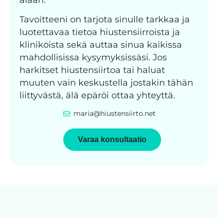
Tavoitteeni on tarjota sinulle tarkkaa ja
luotettavaa tietoa hiustensiirroista ja
klinikoista sekä auttaa sinua kaikissa
mahdollisissa kysymyksissäsi. Jos
harkitset hiustensiirtoa tai haluat
muuten vain keskustella jostakin tähän
liittyvästä, älä epäröi ottaa yhteyttä.
maria@hiustensiirto.net
Varaa konsultaatio