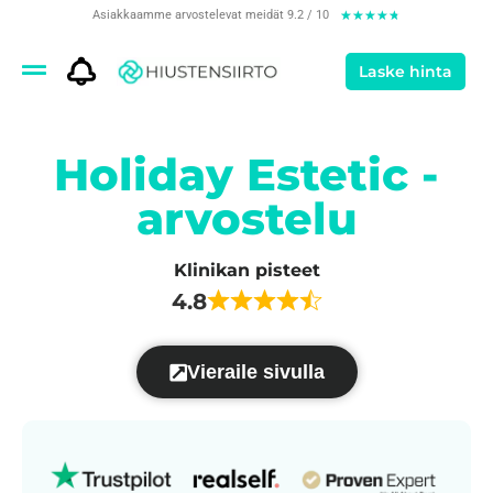
Asiakkaamme arvostelevat meidät 9.2 / 10
★
★
★
★
★
Laske hinta
Holiday Estetic -
arvostelu
Klinikan pisteet
4.8
Vieraile sivulla