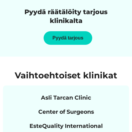
Pyydä räätälöity tarjous
klinikalta
Pyydä tarjous
Vaihtoehtoiset klinikat
Asli Tarcan Clinic
Center of Surgeons
EsteQuality International