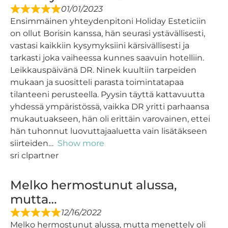
01/01/2023
Ensimmäinen yhteydenpitoni Holiday Esteticiin
on ollut Borisin kanssa, hän seurasi ystävällisesti,
vastasi kaikkiin kysymyksiini kärsivällisesti ja
tarkasti joka vaiheessa kunnes saavuin hotelliin.
Leikkauspäivänä DR. Ninek kuultiin tarpeiden
mukaan ja suositteli parasta toimintatapaa
tilanteeni perusteella. Pyysin täyttä kattavuutta
yhdessä ympäristössä, vaikka DR yritti parhaansa
mukautuakseen, hän oli erittäin varovainen, ettei
hän tuhonnut luovuttajaaluetta vain lisätäkseen
siirteiden
Show more
sri clpartner
Melko hermostunut alussa,
mutta…
12/16/2022
Melko hermostunut alussa, mutta menettely oli