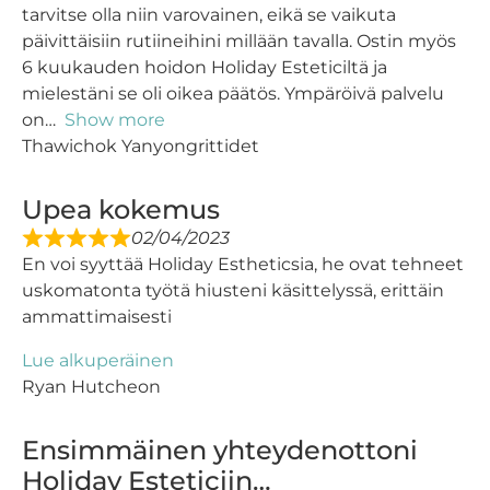
tarvitse olla niin varovainen, eikä se vaikuta
päivittäisiin rutiineihini millään tavalla. Ostin myös
6 kuukauden hoidon Holiday Esteticiltä ja
mielestäni se oli oikea päätös. Ympäröivä palvelu
on
Show more
Thawichok Yanyongrittidet
Upea kokemus
02/04/2023
En voi syyttää Holiday Estheticsia, he ovat tehneet
uskomatonta työtä hiusteni käsittelyssä, erittäin
ammattimaisesti
Lue alkuperäinen
Ryan Hutcheon
Ensimmäinen yhteydenottoni
Holiday Esteticiin…