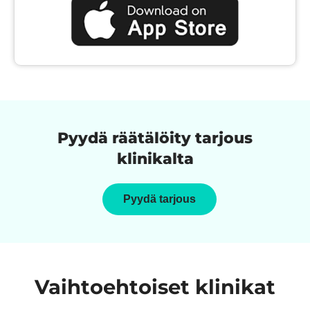
Pyydä räätälöity tarjous
klinikalta
Pyydä tarjous
Vaihtoehtoiset klinikat