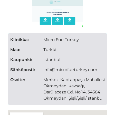
Klinikka:
Micro Fue Turkey
Maa:
Turkki
Kaupunki:
İstanbul
Sähköposti:
info@microfueturkey.com
Osoite:
Merkez, Kaptanpaşa Mahallesi
Okmeydanı Kavşağı,
Darülaceze Cd. No:14, 34384
Okmeydanı Şişli/Şişli/İstanbul