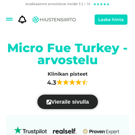
Asiakkaamme arvostelevat meidät 9.2 / 10
★
★
★
★
★
Laske hinta
Micro Fue Turkey -
arvostelu
Klinikan pisteet
4.3
Vieraile sivulla