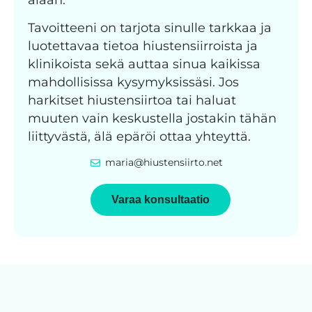
Tavoitteeni on tarjota sinulle tarkkaa ja
luotettavaa tietoa hiustensiirroista ja
klinikoista sekä auttaa sinua kaikissa
mahdollisissa kysymyksissäsi. Jos
harkitset hiustensiirtoa tai haluat
muuten vain keskustella jostakin tähän
liittyvästä, älä epäröi ottaa yhteyttä.
maria@hiustensiirto.net
Varaa konsultaatio