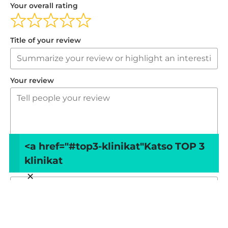
Your overall rating
Title of your review
Your review
<a href="#top3-klinikat"
Katso TOP 3
klinikat
Your name
×
Your email